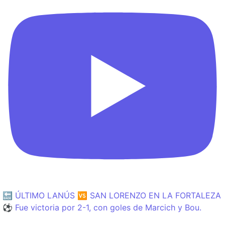
🔙 ÚLTIMO LANÚS 🆚 SAN LORENZO EN LA FORTALEZA
⚽️ Fue victoria por 2-1, con goles de Marcich y Bou.