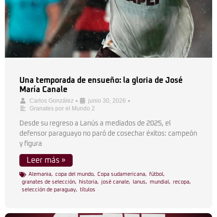
Una temporada de ensueño: la gloria de José
María Canale
•
•
Carlos González
junio 30, 2026
Granates por el Mundo 2
Desde su regreso a Lanús a mediados de 2025, el
defensor paraguayo no paró de cosechar éxitos: campeón
y figura
Leer más »
Alemania
,
copa del mundo
,
Copa sudamericana
,
fútbol
,
granates de selección
,
historia
,
josé canale
,
lanus
,
mundial
,
recopa
,
selección de paraguay
,
títulos