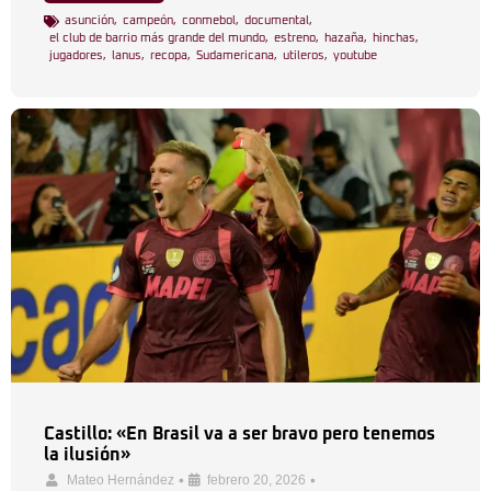
asunción
,
campeón
,
conmebol
,
documental
,
el club de barrio más grande del mundo
,
estreno
,
hazaña
,
hinchas
,
jugadores
,
lanus
,
recopa
,
Sudamericana
,
utileros
,
youtube
Castillo: «En Brasil va a ser bravo pero tenemos
la ilusión»
•
•
Mateo Hernández
febrero 20, 2026