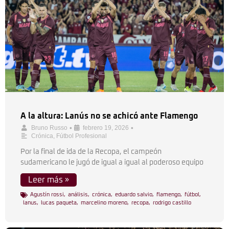
A la altura: Lanús no se achicó ante Flamengo
•
•
Bruno Russo
febrero 19, 2026
Crónica
,
Fútbol Profesional
Por la final de ida de la Recopa, el campeón
sudamericano le jugó de igual a igual al poderoso equipo
Leer más »
Agustín rossi
,
análisis
,
crónica
,
eduardo salvio
,
flamengo
,
fútbol
,
lanus
,
lucas paqueta
,
marcelino moreno
,
recopa
,
rodrigo castillo