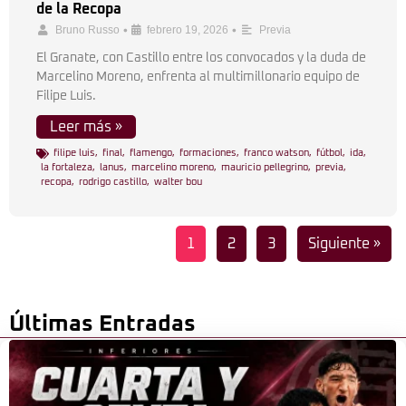
de la Recopa
•
•
Bruno Russo
febrero 19, 2026
Previa
El Granate, con Castillo entre los convocados y la duda de
Marcelino Moreno, enfrenta al multimillonario equipo de
Filipe Luis.
Leer más »
filipe luis
,
final
,
flamengo
,
formaciones
,
franco watson
,
fútbol
,
ida
,
la fortaleza
,
lanus
,
marcelino moreno
,
mauricio pellegrino
,
previa
,
recopa
,
rodrigo castillo
,
walter bou
1
2
3
Siguiente »
Últimas Entradas