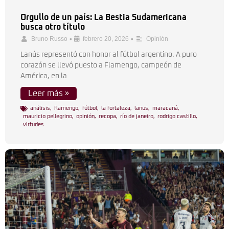
Orgullo de un país: La Bestia Sudamericana
busca otro título
•
•
Bruno Russo
febrero 20, 2026
Opinión
Lanús representó con honor al fútbol argentino. A puro
corazón se llevó puesto a Flamengo, campeón de
América, en la
Leer más »
análisis
,
flamengo
,
fútbol
,
la fortaleza
,
lanus
,
maracaná
,
mauricio pellegrino
,
opinión
,
recopa
,
río de janeiro
,
rodrigo castillo
,
virtudes