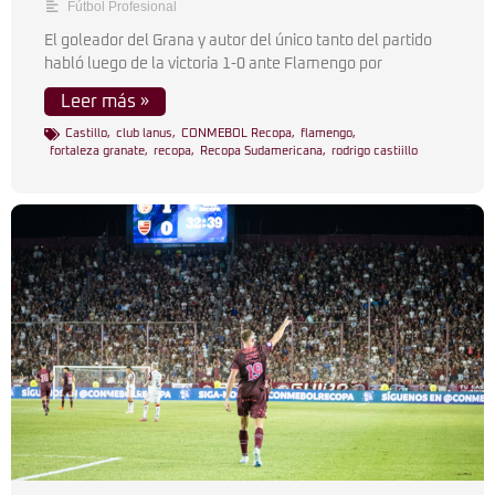
Fútbol Profesional
El goleador del Grana y autor del único tanto del partido
habló luego de la victoria 1-0 ante Flamengo por
Leer más »
Castillo
,
club lanus
,
CONMEBOL Recopa
,
flamengo
,
fortaleza granate
,
recopa
,
Recopa Sudamericana
,
rodrigo castiillo