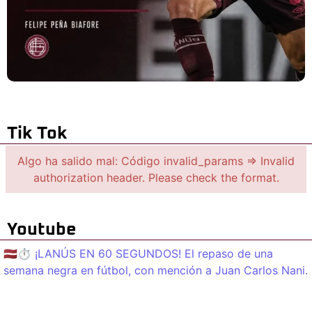
Tik Tok
Algo ha salido mal: Código invalid_params => Invalid
authorization header. Please check the format.
Youtube
🇱🇻⏱️ ¡LANÚS EN 60 SEGUNDOS! El repaso de una
semana negra en fútbol, con mención a Juan Carlos Nani.