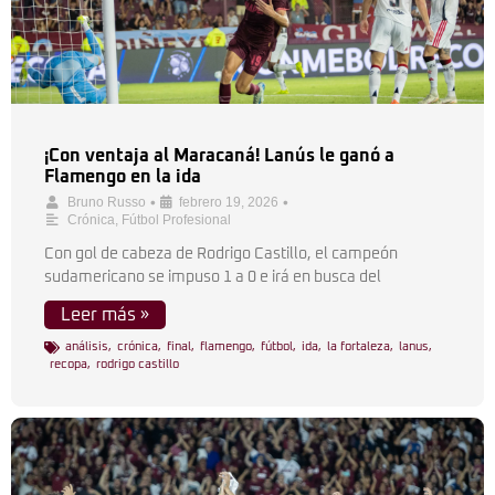
¡Con ventaja al Maracaná! Lanús le ganó a
Flamengo en la ida
•
•
Bruno Russo
febrero 19, 2026
Crónica
,
Fútbol Profesional
Con gol de cabeza de Rodrigo Castillo, el campeón
sudamericano se impuso 1 a 0 e irá en busca del
Leer más »
análisis
,
crónica
,
final
,
flamengo
,
fútbol
,
ida
,
la fortaleza
,
lanus
,
recopa
,
rodrigo castillo