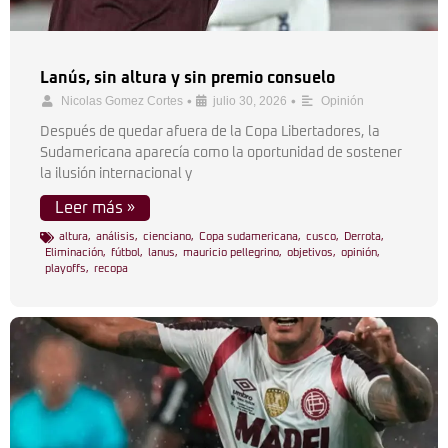
Lanús, sin altura y sin premio consuelo
•
•
Nicolas Gomez Cortes
julio 30, 2026
Opinión
Después de quedar afuera de la Copa Libertadores, la
Sudamericana aparecía como la oportunidad de sostener
la ilusión internacional y
Leer más »
altura
,
análisis
,
cienciano
,
Copa sudamericana
,
cusco
,
Derrota
,
Eliminación
,
fútbol
,
lanus
,
mauricio pellegrino
,
objetivos
,
opinión
,
playoffs
,
recopa