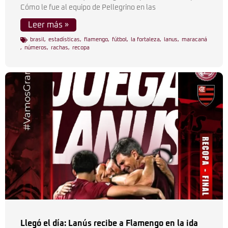
Cómo le fue al equipo de Pellegrino en las
Leer más »
brasil
,
estadísticas
,
flamengo
,
fútbol
,
la fortaleza
,
lanus
,
maracaná
,
números
,
rachas
,
recopa
Llegó el día: Lanús recibe a Flamengo en la ida