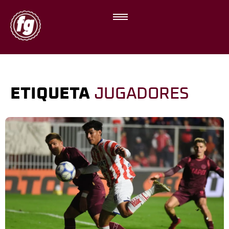
ETIQUETA
JUGADORES