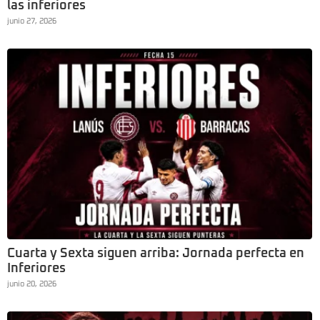
las inferiores
junio 27, 2026
Cuarta y Sexta siguen arriba: Jornada perfecta en
Inferiores
junio 20, 2026