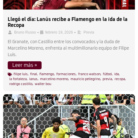
Llegó el día: Lanús recibe a Flamengo en la ida de la
Recopa
•
•
Bruno Russo
febrero 19, 2026
Previa
El Granate, con Castillo entre los convocados y la duda de
Marcelino Moreno, enfrenta al multimillonario equipo de Filipe
Luis.
Leer más »
filipe luis
,
final
,
flamengo
,
formaciones
,
franco watson
,
fútbol
,
ida
,
la fortaleza
,
lanus
,
marcelino moreno
,
mauricio pellegrino
,
previa
,
recopa
,
rodrigo castillo
,
walter bou