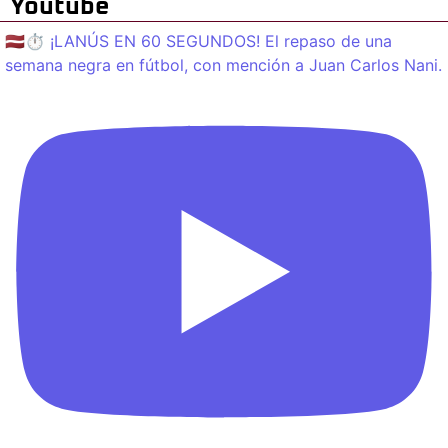
Youtube
🇱🇻⏱️ ¡LANÚS EN 60 SEGUNDOS! El repaso de una
semana negra en fútbol, con mención a Juan Carlos Nani.