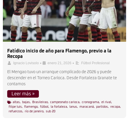
Fatídico inicio de año para Flamengo, previo a la
Recopa
•
•
Ignacio Lovisolo
enero 21, 2026
Fútbol Profesional
El Mengao tuvo un arranque complicado de 2026 y puede
descender en el Torneo Carioca. Desde Fortaleza Granate te
contamos
Leer más »
altas
,
bajas
,
Brasileirao
,
campeonato carioca
,
cronograma
,
el rival
,
filipe luis
,
flamengo
,
fútbol
,
la fortaleza
,
lanus
,
maracaná
,
partidos
,
recopa
,
refuerzos
,
río de janeiro
,
sub 20