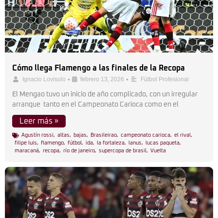
Cómo llega Flamengo a las finales de la Recopa
•
•
Ignacio Lovisolo
febrero 13, 2026
Fútbol Profesional
El Mengao tuvo un inicio de año complicado, con un irregular
arranque tanto en el Campeonato Carioca como en el
Leer más »
Agustín rossi
,
altas
,
bajas
,
Brasileirao
,
campeonato carioca
,
el rival
,
filipe luis
,
flamengo
,
fútbol
,
ida
,
la fortaleza
,
lanus
,
lucas paqueta
,
maracaná
,
recopa
,
río de janeiro
,
supercopa de brasil
,
Vuelta