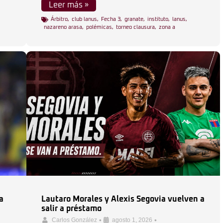
Leer más »
Árbitro
,
club lanus
,
Fecha 3
,
granate
,
instituto
,
lanus
,
nazareno arasa
,
polémicas
,
torneo clausura
,
zona a
a
Lautaro Morales y Alexis Segovia vuelven a
salir a préstamo
•
•
Carlos González
agosto 1, 2026