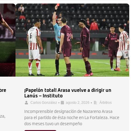
bre
¡Papelón total! Arasa vuelve a dirigir un
Lanús – Instituto
•
•
Carlos González
agosto 2, 2026
Árbitros
Incomprensible designación de Nazareno Arasa
eza,
para el partido de ésta noche en La Fortaleza. Hace
dos meses tuvo un desempeño