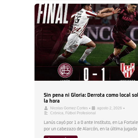
Sin pena ni Gloria: Derrota como local so
la hora
•
•
Nicolas Gomez Cortes
agosto 2, 2026
Crónica
,
Fútbol Profesional
Lanús cayó por 1 a 0 ante Instituto, en La Fortal
por un cabezazo de Alarcón, en la última jugada