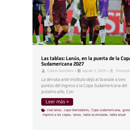
Las tablas: Lanús, en la puerta de la Cop
Sudamericana 2027
•
•
Carlos González
agosto 3, 2026
Principa
La derrota ante Instituto dejó al Granate a tres
puntos del ingreso a la Copa Sudamericana del
próximo año. Con
Leer más »
club lanus
,
copa libertadores
,
Copa sudamericana
,
gran
Ingresó a las copas
,
lanus
,
tabla acumulada
,
tabla anual