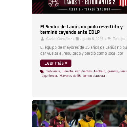
El Senior de Lanús no pudo revertirlo y
terminó cayendo ante EDLP
•
•
Carlos González
agosto 6, 2026
Teletipo
El equipo de mayores de 35 años de Lanús no p
dar vuelta el resultado y perdió como local por
Leer más »
club lanus
,
Derrota
,
estudiantes
,
Fecha 3
,
granate
,
lanu
Liga Senior
,
Mayores de 35
,
torneo clausura