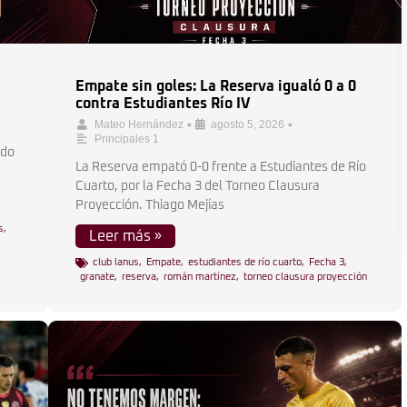
Empate sin goles: La Reserva igualó 0 a 0
contra Estudiantes Río IV
•
•
Mateo Hernández
agosto 5, 2026
Principales 1
udo
La Reserva empató 0-0 frente a Estudiantes de Río
Cuarto, por la Fecha 3 del Torneo Clausura
Proyección. Thiago Mejías
s
,
Leer más »
club lanus
,
Empate
,
estudiantes de río cuarto
,
Fecha 3
,
granate
,
reserva
,
román martínez
,
torneo clausura proyección