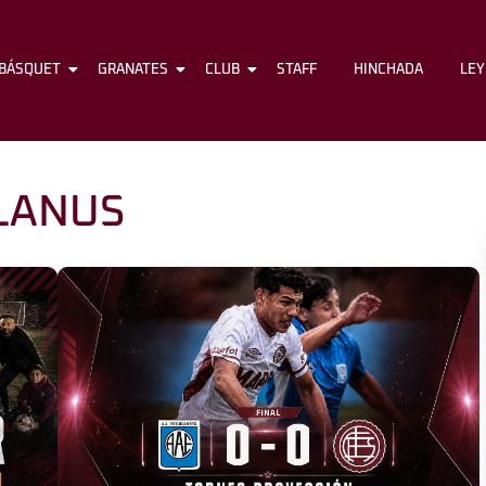
BÁSQUET
FÚTBOL
GRANATES
BÁSQUET
CLUB
GRANATES
STAFF
CLUB
HINCHADA
STAFF
LE
LANUS