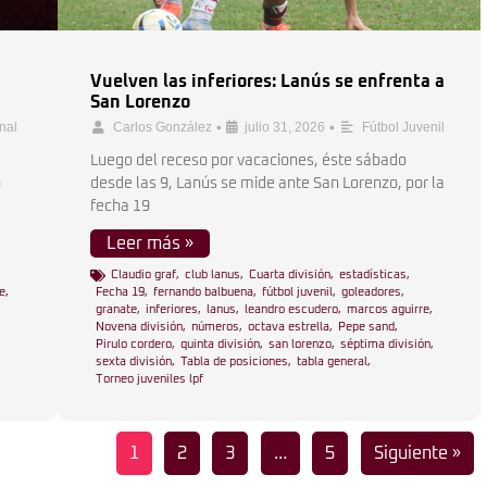
Vuelven las inferiores: Lanús se enfrenta a
San Lorenzo
•
•
onal
Carlos González
julio 31, 2026
Fútbol Juvenil
Luego del receso por vacaciones, éste sábado
n
desde las 9, Lanús se mide ante San Lorenzo, por la
fecha 19
Leer más »
,
Claudio graf
,
club lanus
,
Cuarta división
,
estadísticas
,
e
,
Fecha 19
,
fernando balbuena
,
fútbol juvenil
,
goleadores
,
granate
,
inferiores
,
lanus
,
leandro escudero
,
marcos aguirre
,
Novena división
,
números
,
octava estrella
,
Pepe sand
,
Pirulo cordero
,
quinta división
,
san lorenzo
,
séptima división
,
sexta división
,
Tabla de posiciones
,
tabla general
,
Torneo juveniles lpf
1
2
3
…
5
Siguiente »