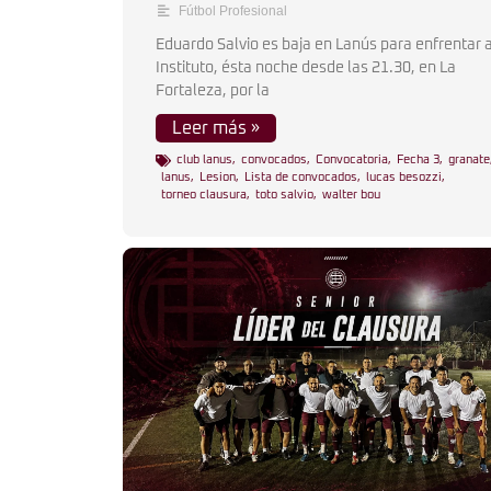
Fútbol Profesional
Eduardo Salvio es baja en Lanús para enfrentar 
Instituto, ésta noche desde las 21.30, en La
Fortaleza, por la
Leer más »
club lanus
,
convocados
,
Convocatoria
,
Fecha 3
,
granate
lanus
,
Lesion
,
Lista de convocados
,
lucas besozzi
,
torneo clausura
,
toto salvio
,
walter bou