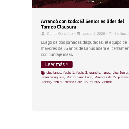
Arrancó con todo: El Senior es líder del
Torneo Clausura
•
•
Carlos González
agosto 1, 2026
Instituci
Luego de dos jornadas disputadas, el equipo de
mayores de 35 años de Lanús lidera el certame
con puntaje ideal.
Leer más »
club lanus
,
fecha 1
,
fecha 2
,
granate
,
lanus
,
Liga Senior
marcos aguirre
,
Maximiliano Lugo
,
Mayores de 35
,
platens
racing
,
Senior
,
torneo clausura
,
triunfo
,
Victoria