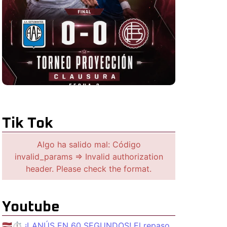
Tik Tok
Algo ha salido mal: Código
invalid_params => Invalid authorization
header. Please check the format.
Youtube
🇱🇻⏱️ ¡LANÚS EN 60 SEGUNDOS! El repaso