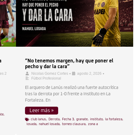
a
“No tenemos margen, hay que poner el
pecho y dar la cara”
•
•
les 2
Nicolas Gomez Cortes
agosto 2, 2026
Fútbol Profesional
El arquero de Lanús realizó una fuerte autocrítica
tras la derrota por 1-0 frente a Instituto en La
Fortaleza. En
Leer más »
ate
,
club lanus
,
Derrota
,
Fecha 3
,
granate
,
instituto
,
la fortaleza
,
losada
,
nahuel losada
,
torneo clausura
,
zona a