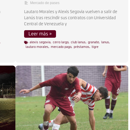
Mercado de pases
a
Lautaro Morales y Alexis Segovia vuelven a salir de
Lanús tras rescindir sus contratos con Universidad
Central de Venezuela y
Leer más »
,
alexis segovia
,
cerro largo
,
club lanus
,
granate
,
lanus
,
lautaro morales
,
mercado pago
,
préstamos
,
tigre