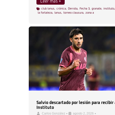
Leer más »
club lanus
,
crónica
,
Derrota
,
Fecha 3
,
granate
,
instituto
,
la fortaleza
,
lanus
,
torneo clausura
,
zona a
Salvio descartado por lesión para recibir 
Instituto
•
•
Carlos González
agosto 2, 2026