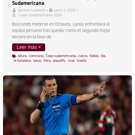
Sudamericana
•
•
Ignacio Lovisolo
junio 3, 2026
Copa Sudamericana 2026
Buscando meterse en Octavos, Lanús enfrentará al
equipo peruano tras quedar como el segundo mejor
tercero en la fase de
Leer más »
altura
,
cienciano
,
Copa sudamericana
,
cusco
,
fútbol
,
ida
,
la fortaleza
,
lanus
,
Peru
,
playoffs
,
rival
,
Vuelta