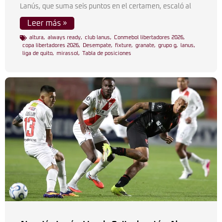
Lanús, que suma seis puntos en el certamen, escaló al
Leer más »
altura
,
always ready
,
club lanus
,
Conmebol libertadores 2026
,
copa libertadores 2026
,
Desempate
,
fixture
,
granate
,
grupo g
,
lanus
,
liga de quito
,
mirassol
,
Tabla de posiciones