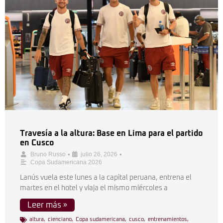
Travesía a la altura: Base en Lima para el partido
en Cusco
•
•
Bruno Russo
julio 26, 2026
Copa Sudamericana 2026
Lanús vuela este lunes a la capital peruana, entrena el
martes en el hotel y viaja el mismo miércoles a
Leer más »
altura
,
cienciano
,
Copa sudamericana
,
cusco
,
entrenamientos
,