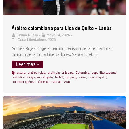
Árbitro colombiano para Liga de Quito – Lanús
•
•
Bruno Russo
mayo 14, 2026
Copa Libertadores 2026
Andrés Rojas dirige el partido decisivio de la fecha 5 del
Grupo G de la Copa Libertadores. Será su debut
Leer más »
altura
,
andrés rojas
,
arbitraje
,
árbitros
,
Colombia
,
copa libertadores
,
estadio rodrigo paz delgado
,
fútbol
,
grupo g
,
lanus
,
liga de quito
,
mauricio pérez
,
números
,
rachas
,
VAR