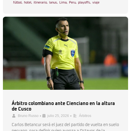
fútbol
,
hotel
,
itinerario
,
lanus
,
Lima
,
Peru
,
playoffs
,
viaje
Árbitro colombiano ante Cienciano en la altura
de Cusco
•
•
Bruno Russo
julio 25, 2026
Árbitros
Carlos Betancur será el juez del partido de vuelta en suelo