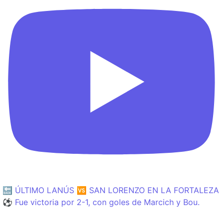
🔙 ÚLTIMO LANÚS 🆚 SAN LORENZO EN LA FORTALEZA
⚽️ Fue victoria por 2-1, con goles de Marcich y Bou.