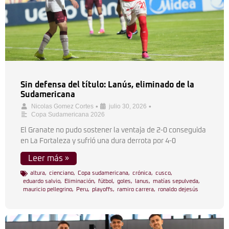
Sin defensa del título: Lanús, eliminado de la
Sudamericana
•
•
Nicolas Gomez Cortes
julio 30, 2026
Copa Sudamericana 2026
El Granate no pudo sostener la ventaja de 2-0 conseguida
en La Fortaleza y sufrió una dura derrota por 4-0
Leer más »
altura
,
cienciano
,
Copa sudamericana
,
crónica
,
cusco
,
eduardo salvio
,
Eliminación
,
fútbol
,
goles
,
lanus
,
matías sepulveda
,
mauricio pellegrino
,
Peru
,
playoffs
,
ramiro carrera
,
ronaldo dejesús