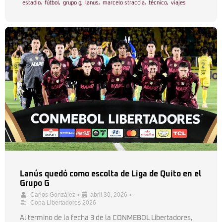
estadio
,
fútbol
,
grupo g
,
lanus
,
marcelo straccia
,
técnico
,
viajes
Lanús quedó como escolta de Liga de Quito en el
Grupo G
•
•
Carlos González
abril 30, 2026
Copa Libertadores 2026
Al termino de la fecha 3 de la CONMEBOL Libertadores,