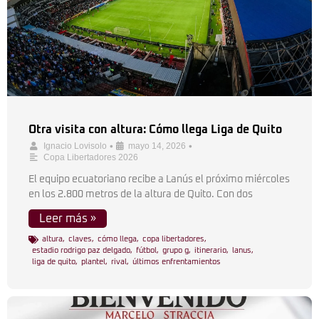
Otra visita con altura: Cómo llega Liga de Quito
•
•
Ignacio Lovisolo
mayo 14, 2026
Copa Libertadores 2026
El equipo ecuatoriano recibe a Lanús el próximo miércoles
en los 2.800 metros de la altura de Quito. Con dos
Leer más »
altura
,
claves
,
cómo llega
,
copa libertadores
,
estadio rodrigo paz delgado
,
fútbol
,
grupo g
,
itinerario
,
lanus
,
liga de quito
,
plantel
,
rival
,
últimos enfrentamientos