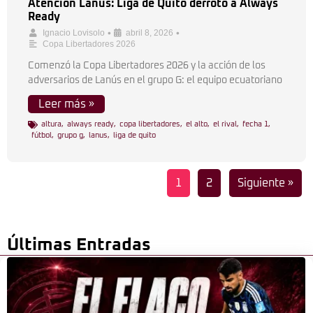
Atención Lanús: Liga de Quito derrotó a Always
Ready
•
•
Ignacio Lovisolo
abril 8, 2026
Copa Libertadores 2026
Comenzó la Copa Libertadores 2026 y la acción de los
adversarios de Lanús en el grupo G: el equipo ecuatoriano
Leer más »
altura
,
always ready
,
copa libertadores
,
el alto
,
el rival
,
fecha 1
,
fútbol
,
grupo g
,
lanus
,
liga de quito
1
2
Siguiente »
Últimas Entradas