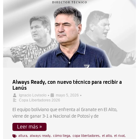
Always Ready, con nuevo técnico para recibir a
Lanús
•
•
Ignacio Lovisolo
mayo 5, 2026
Copa Libertadores 2026
El equipo boliviano que enfrenta al Granate en El Alto,
viene de ganar 3-1 a Nacional de Potosí y de
Leer más »
altura
,
always ready
,
cómo llega
,
copa libertadores
,
el alto
,
el rival
,