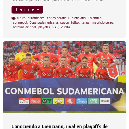
peruano, para definir quien avanza a Octavos de la
Leer más »
altura
,
autoridades
,
carlos betancur
,
cienciano
,
Colombia
,
conmebol
,
Copa sudamericana
,
cusco
,
fútbol
,
lanus
,
mauricio pérez
,
octavos de final
,
playoffs
,
VAR
,
Vuelta
Conociendo a Cienciano, rival en playoffs de