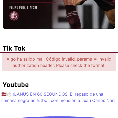
Tik Tok
Algo ha salido mal: Código invalid_params => Invalid
authorization header. Please check the format.
Youtube
🇱🇻⏱️ ¡LANÚS EN 60 SEGUNDOS! El repaso de una
semana negra en fútbol, con mención a Juan Carlos Nani.