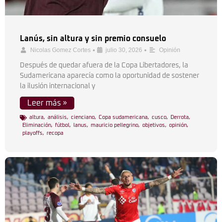
Lanús, sin altura y sin premio consuelo
•
•
Nicolas Gomez Cortes
julio 30, 2026
Opinión
Después de quedar afuera de la Copa Libertadores, la
Sudamericana aparecía como la oportunidad de sostener
la ilusión internacional y
Leer más »
altura
,
análisis
,
cienciano
,
Copa sudamericana
,
cusco
,
Derrota
,
Eliminación
,
fútbol
,
lanus
,
mauricio pellegrino
,
objetivos
,
opinión
,
playoffs
,
recopa