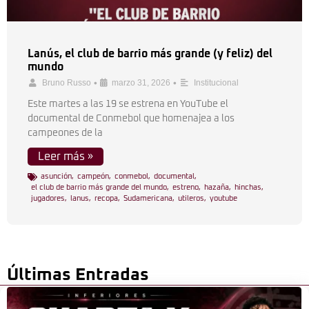
Lanús, el club de barrio más grande (y feliz) del
mundo
•
•
Bruno Russo
marzo 31, 2026
Institucional
Este martes a las 19 se estrena en YouTube el
documental de Conmebol que homenajea a los
campeones de la
Leer más »
asunción
,
campeón
,
conmebol
,
documental
,
el club de barrio más grande del mundo
,
estreno
,
hazaña
,
hinchas
,
jugadores
,
lanus
,
recopa
,
Sudamericana
,
utileros
,
youtube
Últimas Entradas