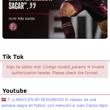
Tik Tok
Algo ha salido mal: Código invalid_params => Invalid
authorization header. Please check the format.
Youtube
🇱🇻⏱️ ¡LANÚS EN 60 SEGUNDOS! El repaso de una
semana negra en fútbol, con mención a Juan Carlos Nani.