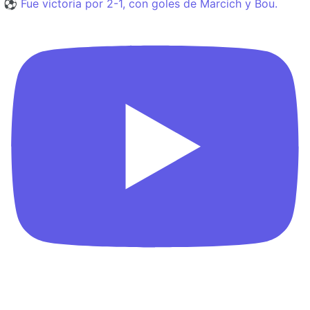
⚽️ Fue victoria por 2-1, con goles de Marcich y Bou.