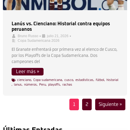
Lanús vs. Cienciano: Historial contra equipos
peruanos
•
•
Bruno Russo
julio 21, 2026
Copa Sudamericana 2026
El Granate enfrentará por primera vez al elenco de Cusco,
por los Playoffs de la Copa Sudamericana. Dos
campeones del
Leer más »
cienciano
,
Copa sudamericana
,
cusco
,
estadísticas
,
fútbol
,
historial
,
lanus
,
números
,
Peru
,
playoffs
,
rachas
1
2
Siguiente »