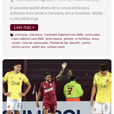
•
•
Carlos González
julio 22, 2026
Fútbol Profesional
El atacante quedó afuera de la convocatoria para
enfrentar ésta noche a Cienciano, en La Fortaleza, debido
a una sobrecarga
Leer más »
cienciano
,
club lanus
,
Conmebol Sudamericana 2026
,
convocados
,
Copa sudamericana 2026
,
dylan aquino
,
granate
,
la fortaleza
,
lanus
,
Lesion
,
Lista de convocados
,
Partido de ida
,
playoffs
,
previa
,
ramiro carrera
,
walter bou
,
yoshan valois