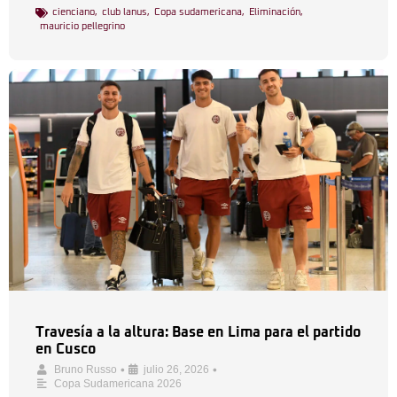
cienciano
,
club lanus
,
Copa sudamericana
,
Eliminación
,
mauricio pellegrino
Travesía a la altura: Base en Lima para el partido
en Cusco
•
•
Bruno Russo
julio 26, 2026
Copa Sudamericana 2026