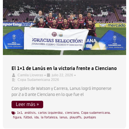
El 1×1 de Lanús en la victoria frente a Cienciano
•
•
Camila Lloveras
julio 22, 2026
Copa Sudamericana 2026
Con goles de Watson y Carrera, Lanus logró imponerse
por 2 a 0 ante Cienciano en lo que fue el
Leer más »
1x1
,
análisis
,
carlos izquierdoz
,
cienciano
,
Copa sudamericana
,
figura
,
fútbol
,
ida
,
la fortaleza
,
lanus
,
playoffs
,
puntajes