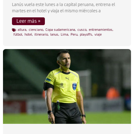
Lanús vuela este lunes a la capital peruana, entrena el
martes en el hotel y viaja el mismo miércoles a
Leer más »
altura
,
cienciano
,
Copa sudamericana
,
cusco
,
entrenamientos
,
fútbol
,
hotel
,
itinerario
,
lanus
,
Lima
,
Peru
,
playoffs
,
viaje