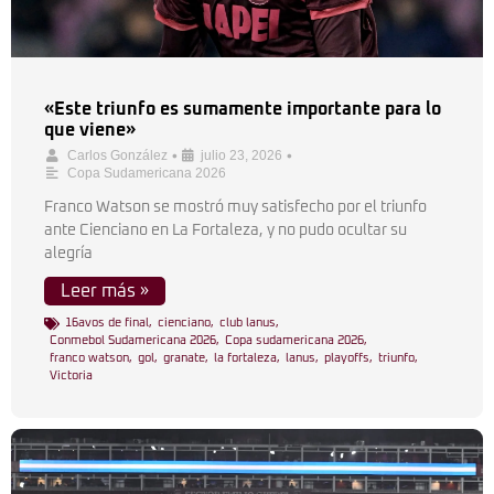
«Este triunfo es sumamente importante para lo
que viene»
•
•
Carlos González
julio 23, 2026
Copa Sudamericana 2026
Franco Watson se mostró muy satisfecho por el triunfo
ante Cienciano en La Fortaleza, y no pudo ocultar su
alegría
Leer más »
16avos de final
,
cienciano
,
club lanus
,
Conmebol Sudamericana 2026
,
Copa sudamericana 2026
,
franco watson
,
gol
,
granate
,
la fortaleza
,
lanus
,
playoffs
,
triunfo
,
Victoria