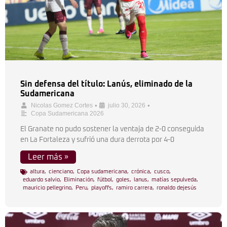
Sin defensa del título: Lanús, eliminado de la
Sudamericana
•
•
Nicolas Gomez Cortes
julio 30, 2026
Copa Sudamericana 2026
El Granate no pudo sostener la ventaja de 2-0 conseguida
en La Fortaleza y sufrió una dura derrota por 4-0
Leer más »
altura
,
cienciano
,
Copa sudamericana
,
crónica
,
cusco
,
eduardo salvio
,
Eliminación
,
fútbol
,
goles
,
lanus
,
matías sepulveda
,
mauricio pellegrino
,
Peru
,
playoffs
,
ramiro carrera
,
ronaldo dejesús