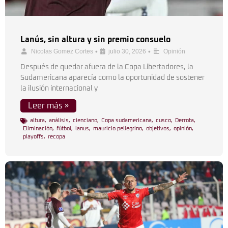
Lanús, sin altura y sin premio consuelo
•
•
Nicolas Gomez Cortes
julio 30, 2026
Opinión
Después de quedar afuera de la Copa Libertadores, la
Sudamericana aparecía como la oportunidad de sostener
la ilusión internacional y
Leer más »
altura
,
análisis
,
cienciano
,
Copa sudamericana
,
cusco
,
Derrota
,
Eliminación
,
fútbol
,
lanus
,
mauricio pellegrino
,
objetivos
,
opinión
,
playoffs
,
recopa