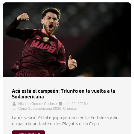
Acá está el campeón: Triunfo en la vuelta a la
Sudamericana
•
•
Nicolas Gomez Cortes
julio 22, 2026
Copa Sudamericana 2026
,
Crónica
Lanús venció 2-0 al equipo peruano en La Fortaleza y dio
un paso importante en los Playoffs de la Copa