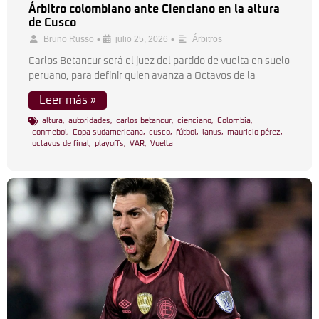
Árbitro colombiano ante Cienciano en la altura
de Cusco
•
•
Bruno Russo
julio 25, 2026
Árbitros
Carlos Betancur será el juez del partido de vuelta en suelo
peruano, para definir quien avanza a Octavos de la
Leer más »
altura
,
autoridades
,
carlos betancur
,
cienciano
,
Colombia
,
conmebol
,
Copa sudamericana
,
cusco
,
fútbol
,
lanus
,
mauricio pérez
,
octavos de final
,
playoffs
,
VAR
,
Vuelta