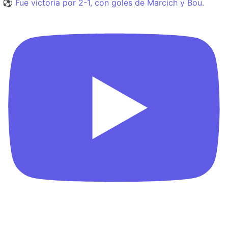
⚽️ Fue victoria por 2-1, con goles de Marcich y Bou.