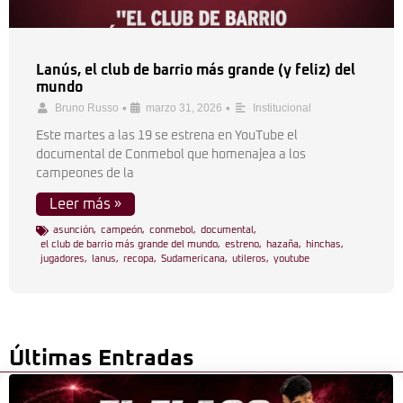
Lanús, el club de barrio más grande (y feliz) del
mundo
•
•
Bruno Russo
marzo 31, 2026
Institucional
Este martes a las 19 se estrena en YouTube el
documental de Conmebol que homenajea a los
campeones de la
Leer más »
asunción
,
campeón
,
conmebol
,
documental
,
el club de barrio más grande del mundo
,
estreno
,
hazaña
,
hinchas
,
jugadores
,
lanus
,
recopa
,
Sudamericana
,
utileros
,
youtube
Últimas Entradas