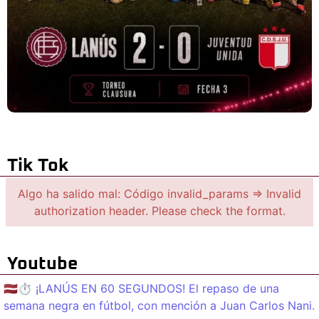
Tik Tok
Algo ha salido mal: Código invalid_params => Invalid
authorization header. Please check the format.
Youtube
🇱🇻⏱️ ¡LANÚS EN 60 SEGUNDOS! El repaso de una
semana negra en fútbol, con mención a Juan Carlos Nani.