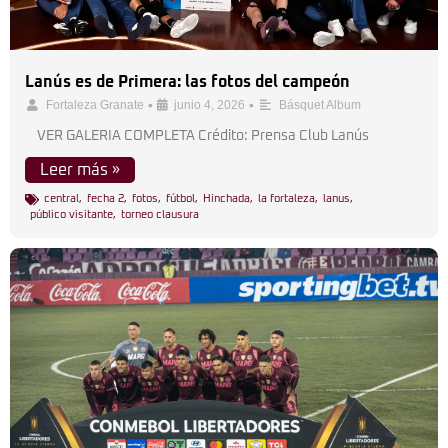
Lanús es de Primera: las fotos del campeón
•
•
Fortaleza Granate
junio 4, 2026
Básquet Album
VER GALERIA COMPLETA Crédito: Prensa Club Lanús
Leer más »
central
,
fecha 2
,
fotos
,
fútbol
,
Hinchada
,
la fortaleza
,
lanus
,
público visitante
,
torneo clausura