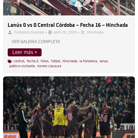
Lanús 0 vs 0 Central Córdoba – Fecha 16 – Hinchada
•
•
Fortaleza Granate
abril 26, 2026
Hinchada
VER GALERIA COMPLETA
Leer más »
central
,
fecha 2
,
fotos
,
fútbol
,
Hinchada
,
la fortaleza
,
lanus
,
público visitante
,
torneo clausura