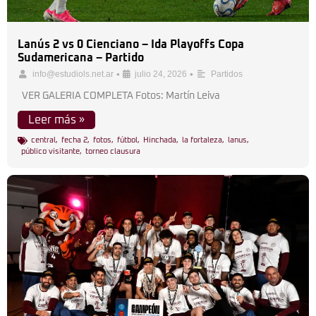
Lanús 2 vs 0 Cienciano – Ida Playoffs Copa
Sudamericana – Partido
•
•
info@estudiols.net.ar
julio 24, 2026
Partidos
VER GALERIA COMPLETA Fotos: Martín Leiva
Leer más »
central
,
fecha 2
,
fotos
,
fútbol
,
Hinchada
,
la fortaleza
,
lanus
,
público visitante
,
torneo clausura