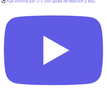
⚽️ Fue victoria por 2-1, con goles de Marcich y Bou.