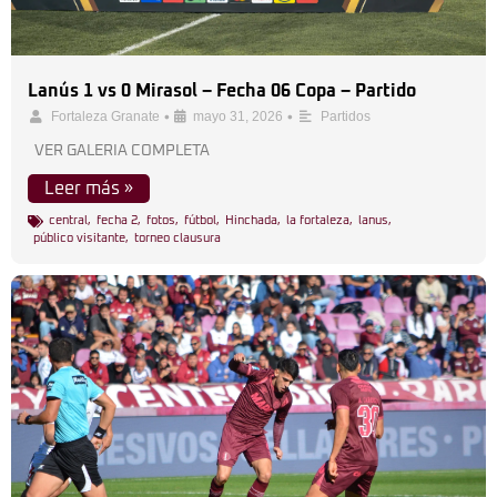
Lanús 1 vs 0 Mirasol – Fecha 06 Copa – Partido
•
•
Fortaleza Granate
mayo 31, 2026
Partidos
VER GALERIA COMPLETA
Leer más »
central
,
fecha 2
,
fotos
,
fútbol
,
Hinchada
,
la fortaleza
,
lanus
,
público visitante
,
torneo clausura