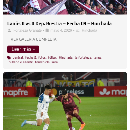
Lanús 0 vs 0 Dep. Riestra – Fecha 09 – Hinchada
•
•
Fortaleza Granate
mayo 4, 2026
Hinchada
VER GALERIA COMPLETA
Leer más »
central
,
fecha 2
,
fotos
,
fútbol
,
Hinchada
,
la fortaleza
,
lanus
,
público visitante
,
torneo clausura