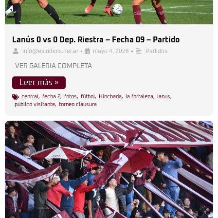
Lanús 0 vs 0 Dep. Riestra – Fecha 09 – Partido
•
•
info@estudiols.net.ar
mayo 4, 2026
Partidos
VER GALERIA COMPLETA
Leer más »
central
,
fecha 2
,
fotos
,
fútbol
,
Hinchada
,
la fortaleza
,
lanus
,
público visitante
,
torneo clausura