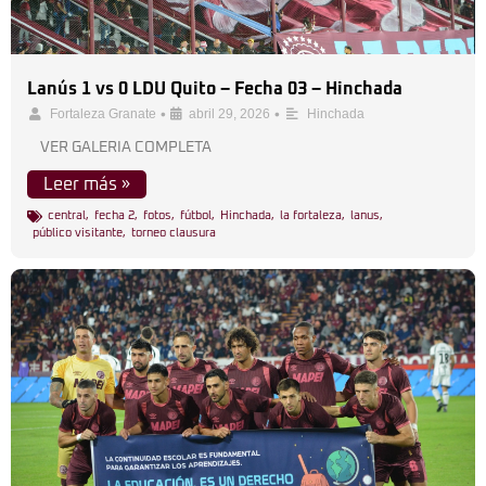
Lanús 1 vs 0 LDU Quito – Fecha 03 – Hinchada
•
•
Fortaleza Granate
abril 29, 2026
Hinchada
VER GALERIA COMPLETA
Leer más »
central
,
fecha 2
,
fotos
,
fútbol
,
Hinchada
,
la fortaleza
,
lanus
,
público visitante
,
torneo clausura