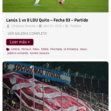
Lanús 1 vs 0 LDU Quito – Fecha 03 – Partido
•
•
Fortaleza Granate
abril 29, 2026
Partidos
VER GALERIA COMPLETA
Leer más »
central
,
fecha 2
,
fotos
,
fútbol
,
Hinchada
,
la fortaleza
,
lanus
,
público visitante
,
torneo clausura