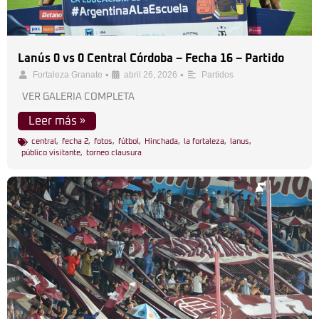
Lanús 0 vs 0 Central Córdoba – Fecha 16 – Partido
•
•
Fortaleza Granate
abril 26, 2026
Partidos
VER GALERIA COMPLETA
Leer más »
central
,
fecha 2
,
fotos
,
fútbol
,
Hinchada
,
la fortaleza
,
lanus
,
público visitante
,
torneo clausura