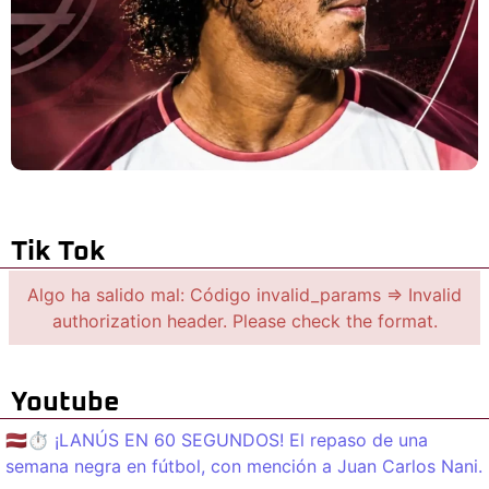
Tik Tok
Algo ha salido mal: Código invalid_params => Invalid
authorization header. Please check the format.
Youtube
🇱🇻⏱️ ¡LANÚS EN 60 SEGUNDOS! El repaso de una
semana negra en fútbol, con mención a Juan Carlos Nani.