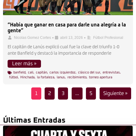
“Había que ganar en casa para darle una alegría a la
gente”
•
•
Nicolas Gomez Cortes
abril 13, 2026
Fútbol Profesional
El capitán de Lanús explicó cual fue la clave del triunfo 1-0
ante Banfield y destacó la importancia de responderle
Leer más »
banfield
,
cali
,
capitán
,
carlos izquierdoz
,
clásico del sur
,
entrevistas
,
fútbol
,
Hinchada
,
la fortaleza
,
lanus
,
recibimiento
,
torneo apertura
1
2
3
…
5
Siguiente »
Últimas Entradas