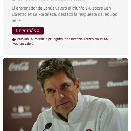
El entrenador de Lanús valoró el triunfo 1-0 sobre San
Lorenzo en La Fortaleza, destacó la respuesta del equipo
pese
Leer más »
club lanus
,
mauricio pellegrino
,
san lorenzo
,
torneo clausura
,
yoshan valois