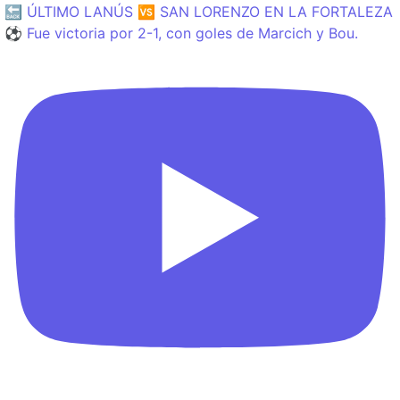
🔙 ÚLTIMO LANÚS 🆚 SAN LORENZO EN LA FORTALEZA
⚽️ Fue victoria por 2-1, con goles de Marcich y Bou.