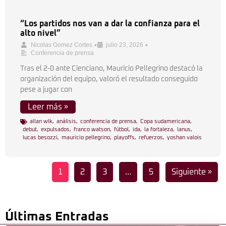
“Los partidos nos van a dar la confianza para el
alto nivel”
•
•
Nicolas Gomez Cortes
julio 23, 2026
Conferencia de prensa
Tras el 2-0 ante Cienciano, Mauricio Pellegrino destacó la
organización del equipo, valoró el resultado conseguido
pese a jugar con
Leer más »
allan wlk
,
análisis
,
conferencia de prensa
,
Copa sudamericana
,
debut
,
expulsados
,
franco watson
,
fútbol
,
ida
,
la fortaleza
,
lanus
,
lucas besozzi
,
mauricio pellegrino
,
playoffs
,
refuerzos
,
yoshan valois
1
2
3
…
5
Siguiente »
Últimas Entradas