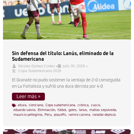
Sin defensa del título: Lanús, eliminado de la
Sudamericana
•
•
Nicolas Gomez Cortes
julio 30, 2026
Copa Sudamericana 2026
El Granate no pudo sostener la ventaja de 2-0 conseguida
en La Fortaleza y sufrió una dura derrota por 4-0
Leer más »
altura
,
cienciano
,
Copa sudamericana
,
crónica
,
cusco
,
eduardo salvio
,
Eliminación
,
fútbol
,
goles
,
lanus
,
matías sepulveda
,
mauricio pellegrino
,
Peru
,
playoffs
,
ramiro carrera
,
ronaldo dejesús