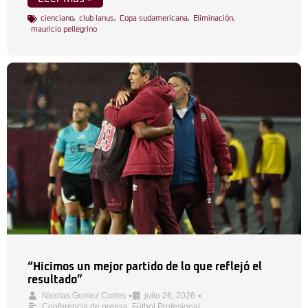
cienciano
,
club lanus
,
Copa sudamericana
,
Eliminación
,
mauricio pellegrino
“Hicimos un mejor partido de lo que reflejó el
resultado”
•
•
Nicolas Gomez Cortes
julio 26, 2026
Conferencia de prensa
,
Fútbol Profesional