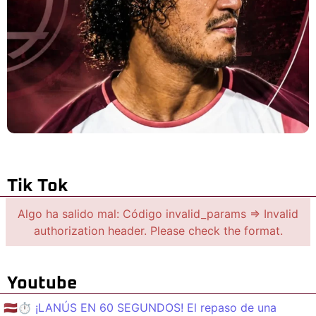
Tik Tok
Algo ha salido mal: Código invalid_params => Invalid
authorization header. Please check the format.
Youtube
🇱🇻⏱️ ¡LANÚS EN 60 SEGUNDOS! El repaso de una