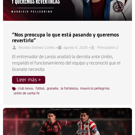
“Nos preocupa lo que está pasando y queremos
revertirlo”
•
•
Nicolas Gomez Cortes
agosto 6, 2026
Principales 2
El entrenador de Lanús analizó la derrota ante Unión,
respaldó el funcionamiento del equipo y reconoció que el
Granate necesita
Leer más »
club lanus
,
fútbol
,
granate
,
la fortaleza
,
mauricio pellegrino
,
unión de santa fe