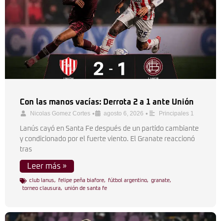
Con las manos vacías: Derrota 2 a 1 ante Unión
•
•
Nicolas Gomez Cortes
agosto 6, 2026
Principales 1
Lanús cayó en Santa Fe después de un partido cambiante
y condicionado por el fuerte viento. El Granate reaccionó
tras
Leer más »
club lanus
,
felipe peña biafore
,
fútbol argentino
,
granate
,
torneo clausura
,
unión de santa fe