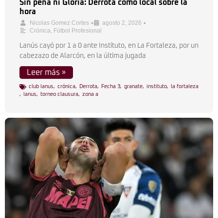
Sin pena ni Gloria: Derrota como local sobre la
hora
•
•
Nicolas Gomez Cortes
agosto 2, 2026
Crónica
,
Fútbol Profesional
Lanús cayó por 1 a 0 ante Instituto, en La Fortaleza, por un
cabezazo de Alarcón, en la última jugada
Leer más »
club lanus
,
crónica
,
Derrota
,
Fecha 3
,
granate
,
instituto
,
la fortaleza
,
lanus
,
torneo clausura
,
zona a