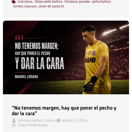
club lanus
,
felipe peña biafore
,
fortaleza granate
,
peña biafore
,
torneo clausura
,
unión de santa fe
“No tenemos margen, hay que poner el pecho y
dar la cara”
•
•
Nicolas Gomez Cortes
agosto 2, 2026
Fútbol Profesional