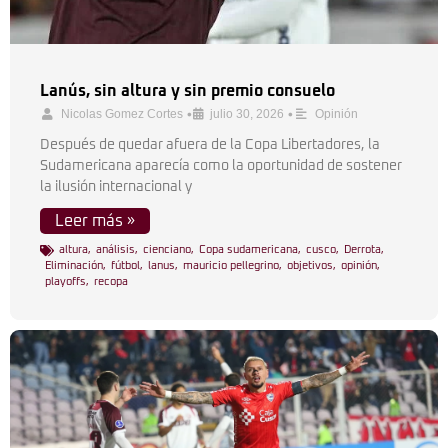
Lanús, sin altura y sin premio consuelo
•
•
Nicolas Gomez Cortes
julio 30, 2026
Opinión
Después de quedar afuera de la Copa Libertadores, la
Sudamericana aparecía como la oportunidad de sostener
la ilusión internacional y
Leer más »
altura
,
análisis
,
cienciano
,
Copa sudamericana
,
cusco
,
Derrota
,
Eliminación
,
fútbol
,
lanus
,
mauricio pellegrino
,
objetivos
,
opinión
,
playoffs
,
recopa