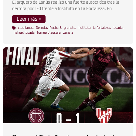
El arquero de Lanús realizó una fuerte autocrítica tras la
derrota por 1-0 frente a Instituto en La Fortaleza. En
Leer más »
club lanus
,
Derrota
,
Fecha 3
,
granate
,
instituto
,
la fortaleza
,
losada
,
nahuel losada
,
torneo clausura
,
zona a