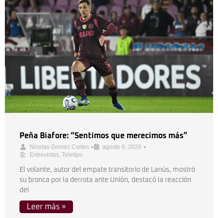
Peña Biafore: “Sentimos que merecimos más”
•
•
Nicolas Gomez Cortes
agosto 6, 2026
Entrevistas
,
Teletipo
El volante, autor del empate transitorio de Lanús, mostró
su bronca por la derrota ante Unión, destacó la reacción
del
Leer más »