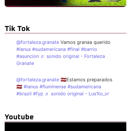
Tik Tok
@fortaleza.granate
Vamos granaa querido
#lanus
#sudamericana
#final
#barrio
#asuncion
♬ sonido original - Fortaleza
Granate
@fortaleza.granate
🇱🇻Estamos preparados
🇱🇻
#lanus
#fluminense
#sudamericana
#brazil
#fyp
♬ sonido original - Lus1to_vr
Youtube