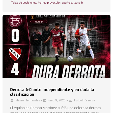
Tabla de posiciones
,
torneo proyección apertura
,
zona b
Derrota 4-0 ante Independiente y en duda la
clasificación
•
•
Mateo Hernández
junio 9, 2026
Fútbol Reserva
El equipo de Román Martínez sufrió una dolorosa derrota