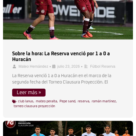
Sobre la hora: La Reserva venció por 1 a 0 a
Huracán
•
•
Mateo Hernández
julio 23, 2026
Fútbol Reserva
La Reserva venció 1 a 0 a Huracán en el marco de la
segunda fecha del Torneo Clausura Proyección. El
Leer más »
club lanus
,
mateo peralta
,
Pepe sand
,
reserva
,
román martínez
,
torneo clausura proyección