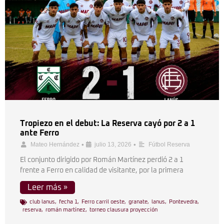
Tropiezo en el debut: La Reserva cayó por 2 a 1
ante Ferro
•
•
Mateo Hernández
julio 13, 2026
Fútbol Reserva
El conjunto dirigido por Román Martínez perdió 2 a 1
frente a Ferro en calidad de visitante, por la primera
Leer más »
club lanus
,
fecha 1
,
Ferro carril oeste
,
granate
,
lanus
,
Pontevedra
,
reserva
,
román martínez
,
torneo clausura proyección