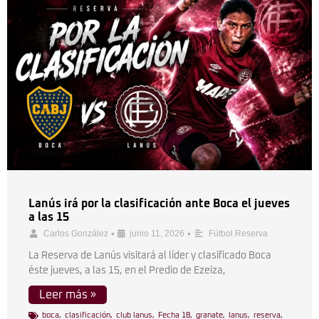
Lanús irá por la clasificación ante Boca el jueves
a las 15
•
•
Carlos González
junio 11, 2026
Fútbol Reserva
La Reserva de Lanús visitará al líder y clasificado Boca
éste jueves, a las 15, en el Predio de Ezeiza,
Leer más »
boca
,
clasificación
,
club lanus
,
Fecha 18
,
granate
,
lanus
,
reserva
,