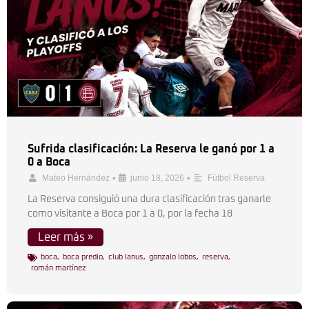
Sufrida clasificación: La Reserva le ganó por 1 a
0 a Boca
•
•
Mateo Hernández
junio 18, 2026
Fútbol Reserva
La Reserva consiguió una dura clasificación tras ganarle
como visitante a Boca por 1 a 0, por la fecha 18
Leer más »
boca
,
boca predio
,
club lanus
,
gonzalo lobos
,
reserva
,
román martínez