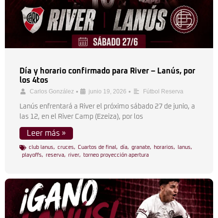
Día y horario confirmado para River – Lanús, por
los 4tos
•
•
Carlos González
junio 19, 2026
Fútbol Reserva
Lanús enfrentará a River el próximo sábado 27 de junio, a
las 12, en el River Camp (Ezeiza), por los
Leer más »
club lanus
,
cruces
,
Cuartos de final
,
día
,
granate
,
horarios
,
lanus
,
playoffs
,
reserva
,
river
,
torneo proyección apertura