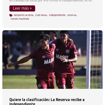
en calidad de local por 4-0 frente a Independiente, en el
Leer más »
benjamín acosta
,
club lanus
,
independiente
,
reserva
,
román martínez
Quiere la clasificación: La Reserva recibe a
Independiente