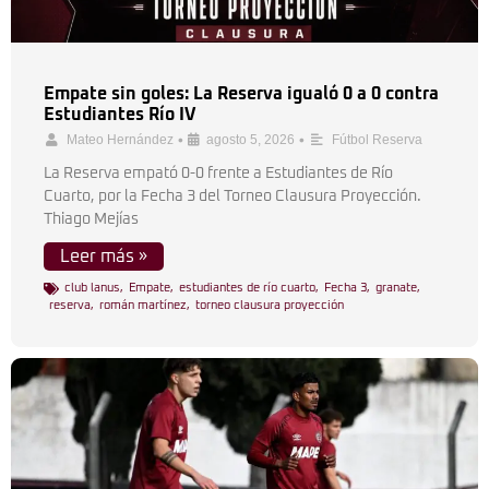
Empate sin goles: La Reserva igualó 0 a 0 contra
Estudiantes Río IV
•
•
Mateo Hernández
agosto 5, 2026
Fútbol Reserva
La Reserva empató 0-0 frente a Estudiantes de Río
Cuarto, por la Fecha 3 del Torneo Clausura Proyección.
Thiago Mejías
Leer más »
club lanus
,
Empate
,
estudiantes de río cuarto
,
Fecha 3
,
granate
,
reserva
,
román martínez
,
torneo clausura proyección