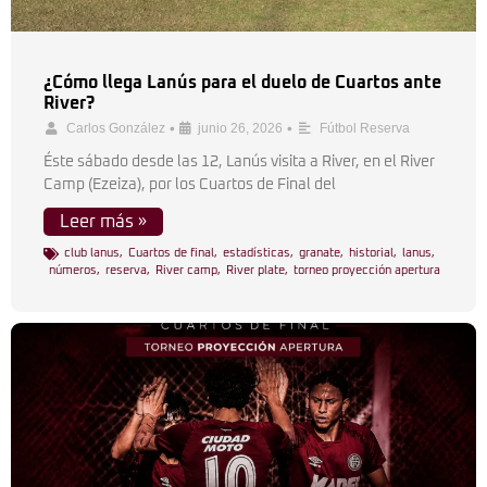
¿Cómo llega Lanús para el duelo de Cuartos ante
River?
•
•
Carlos González
junio 26, 2026
Fútbol Reserva
Éste sábado desde las 12, Lanús visita a River, en el River
Camp (Ezeiza), por los Cuartos de Final del
Leer más »
club lanus
,
Cuartos de final
,
estadísticas
,
granate
,
historial
,
lanus
,
números
,
reserva
,
River camp
,
River plate
,
torneo proyección apertura