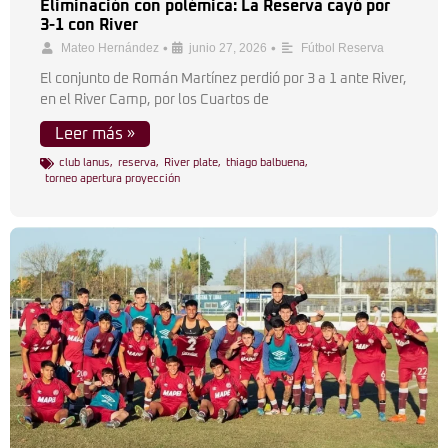
Eliminación con polémica: La Reserva cayó por
3-1 con River
•
•
Mateo Hernández
junio 27, 2026
Fútbol Reserva
El conjunto de Román Martínez perdió por 3 a 1 ante River,
en el River Camp, por los Cuartos de
Leer más »
club lanus
,
reserva
,
River plate
,
thiago balbuena
,
torneo apertura proyección