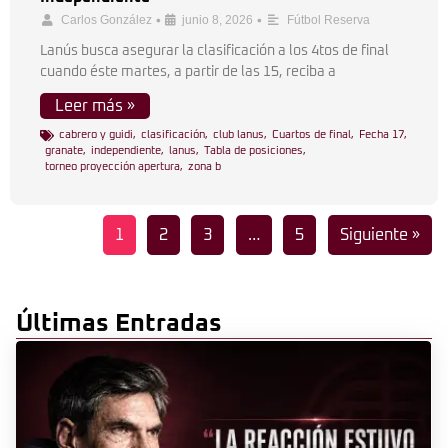
•
•
Carlos González
junio 8, 2026
Fútbol Reserva
Lanús busca asegurar la clasificación a los 4tos de final
cuando éste martes, a partir de las 15, reciba a
Leer más »
cabrero y guidi
,
clasificación
,
club lanus
,
Cuartos de final
,
Fecha 17
,
granate
,
independiente
,
lanus
,
Tabla de posiciones
,
torneo proyección apertura
,
zona b
1
2
3
…
5
Siguiente »
Últimas Entradas