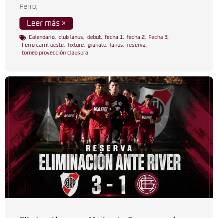
Ferro,
Leer más »
Calendario
,
club lanus
,
debut
,
fecha 1
,
fecha 2
,
Fecha 3
,
Ferro carril oeste
,
fixture
,
granate
,
lanus
,
reserva
,
torneo proyección clausura