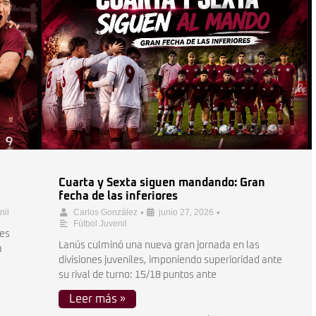
Cuarta y Sexta siguen mandando: Gran
fecha de las inferiores
•
•
nil
Carlos González
junio 27, 2026
Fútbol Juvenil
res
Lanús culminó una nueva gran jornada en las
a
divisiones juveniles, imponiendo superioridad ante
su rival de turno: 15/18 puntos ante
Leer más »