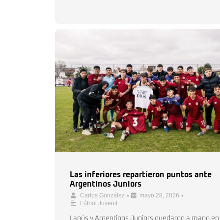
Las inferiores repartieron puntos ante
Argentinos Juniors
•
•
Carlos González
mayo 28, 2026
Fútbol Juvenil
Lanús y Argentinos Juniors quedaron a mano en 