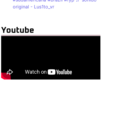
original - Lus1to_vr
Youtube