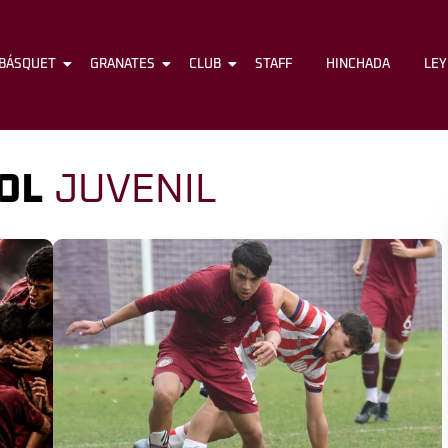
BÁSQUET
FÚTBOL
GRANATES
BÁSQUET
CLUB
GRANATES
STAFF
CLUB
HINCHADA
STAFF
LE
OL
JUVENIL