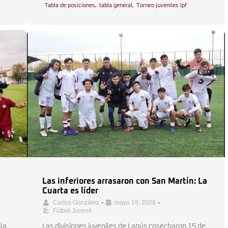
Tabla de posiciones
,
tabla general
,
Torneo juveniles lpf
Las inferiores arrasaron con San Martín: La
Cuarta es líder
•
•
Carlos González
mayo 19, 2026
Fútbol Juvenil
la
Las divisiones juveniles de Lanús cosecharon 15 de