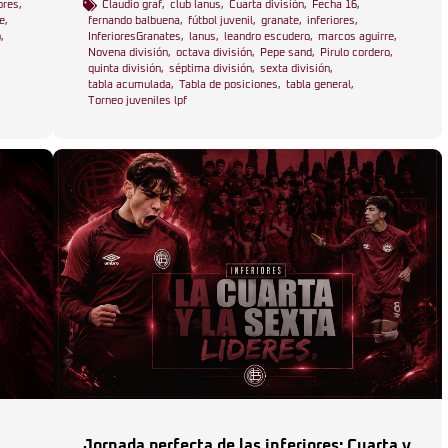
ores
,
Claudio graf
,
club lanus
,
Cuarta división
,
Fecha 16
,
e
,
fernando balbuena
,
fútbol juvenil
,
granate
,
inferiores
,
o
,
InferioresGranates
,
lanus
,
leandro escudero
,
marcos aguirre
,
Novena división
,
octava división
,
Pepe sand
,
Pirulo cordero
,
quinta división
,
séptima división
,
sexta división
,
tabla acumulada
,
Tabla de posiciones
,
tabla general
,
Torneo juveniles lpf
Jornada perfecta de las inferiores: Cuarta y