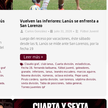
nús
Vuelven las inferiores: Lanús se enfrenta a
San Lorenzo
•
•
Carlos González
julio 31, 2026
Fútbol Juvenil
Luego del receso por vacaciones, éste sábado
n
desde las 9, Lanús se mide ante San Lorenzo, por la
del
fecha 19
Leer más »
Claudio graf
,
club lanus
,
Cuarta división
,
estadísticas
,
 graf
Fecha 19
,
fernando balbuena
,
fútbol juvenil
,
goleadores
,
l
,
granate
,
inferiores
,
lanus
,
leandro escudero
,
marcos aguirre
,
ión
,
Novena división
,
números
,
octava estrella
,
Pepe sand
,
Pirulo cordero
,
quinta división
,
san lorenzo
,
séptima división
,
lada
,
sexta división
,
Tabla de posiciones
,
tabla general
,
Torneo juveniles lpf