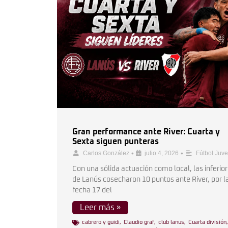
Gran performance ante River: Cuarta y
Sexta siguen punteras
•
•
Carlos González
julio 4, 2026
Fútbol Juve
Con una sólida actuación como local, las inferio
de Lanús cosecharon 10 puntos ante River, por l
fecha 17 del
Leer más »
cabrero y guidi
,
Claudio graf
,
club lanus
,
Cuarta división
,