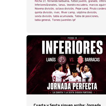
Fecha 17
,
fernando balbuena
,
fútbol juvenil
,
granate
,
inferi
InferioresGranates
,
lanus
,
leandro escudero
,
marcos aguirr
Novena división
,
octava división
,
Pepe sand
,
Pirulo corder
quinta división
,
river
,
River camp
,
séptima división
,
sexta división
,
tabla acumulada
,
Tabla de posiciones
,
tabla general
,
Torneo juveniles lpf
Cuarta y Sexta siguen arriba: Jornada