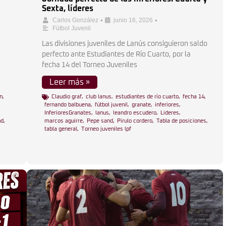
Sexta, líderes
•
•
Carlos González
junio 16, 2026
Fútbol Juvenil
Las divisiones juveniles de Lanús consiguieron saldo
perfecto ante Estudiantes de Río Cuarto, por la
fecha 14 del Torneo Juveniles
Leer más »
n
,
Claudio graf
,
club lanus
,
estudiantes de río cuarto
,
fecha 14
,
fernando balbuena
,
fútbol juvenil
,
granate
,
inferiores
,
InferioresGranates
,
lanus
,
leandro escudero
,
Lideres
,
nd
,
marcos aguirre
,
Pepe sand
,
Pirulo cordero
,
Tabla de posiciones
,
tabla general
,
Torneo juveniles lpf