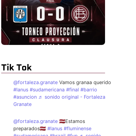
Tik Tok
@fortaleza.granate
Vamos granaa querido
#lanus
#sudamericana
#final
#barrio
#asuncion
♬ sonido original - Fortaleza
Granate
@fortaleza.granate
🇱🇻Estamos
preparados🇱🇻
#lanus
#fluminense
#sudamericana
#brazil
#fyp
♬ sonido