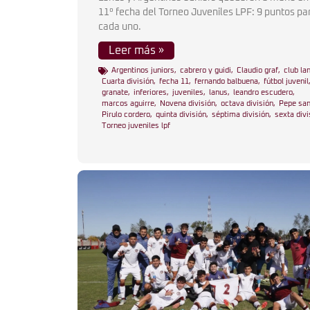
11° fecha del Torneo Juveniles LPF: 9 puntos pa
cada uno.
Leer más »
Argentinos juniors
,
cabrero y guidi
,
Claudio graf
,
club la
Cuarta división
,
fecha 11
,
fernando balbuena
,
fútbol juvenil
granate
,
inferiores
,
juveniles
,
lanus
,
leandro escudero
,
marcos aguirre
,
Novena división
,
octava división
,
Pepe sa
Pirulo cordero
,
quinta división
,
séptima división
,
sexta divi
Torneo juveniles lpf