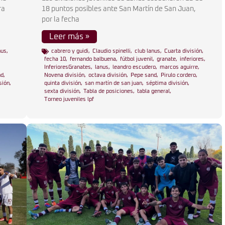
ra
18 puntos posibles ante San Martín de San Juan,
por la fecha
Leer más »
nus
,
cabrero y guidi
,
Claudio spinelli
,
club lanus
,
Cuarta división
,
,
fecha 10
,
fernando balbuena
,
fútbol juvenil
,
granate
,
inferiores
,
InferioresGranates
,
lanus
,
leandro escudero
,
marcos aguirre
,
nd
,
Novena división
,
octava división
,
Pepe sand
,
Pirulo cordero
,
sión
,
quinta división
,
san martín de san juan
,
séptima división
,
sexta división
,
Tabla de posiciones
,
tabla general
,
Torneo juveniles lpf