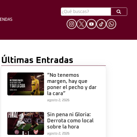
YENDAS
HINCHADA
LEYENDAS
Últimas Entradas
“No tenemos
margen, hay que
poner el pecho y dar
la cara”
agosto 2, 2026
Sin pena ni Gloria:
Derrota como local
sobre la hora
agosto 2, 2026