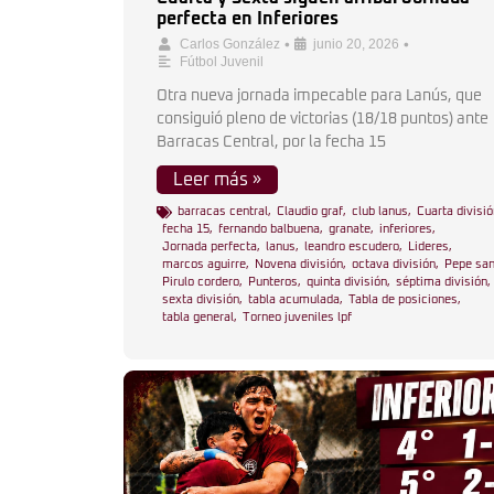
perfecta en Inferiores
•
•
Carlos González
junio 20, 2026
Fútbol Juvenil
Otra nueva jornada impecable para Lanús, que
consiguió pleno de victorias (18/18 puntos) ante
Barracas Central, por la fecha 15
Leer más »
barracas central
,
Claudio graf
,
club lanus
,
Cuarta divisió
fecha 15
,
fernando balbuena
,
granate
,
inferiores
,
Jornada perfecta
,
lanus
,
leandro escudero
,
Lideres
,
marcos aguirre
,
Novena división
,
octava división
,
Pepe sa
Pirulo cordero
,
Punteros
,
quinta división
,
séptima división
,
sexta división
,
tabla acumulada
,
Tabla de posiciones
,
tabla general
,
Torneo juveniles lpf