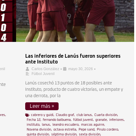
Las inferiores de Lanús fueron superiores
ante Instituto
•
•
enil
Carlos González
mayo 30, 2026
Fútbol Juvenil
Lanús cosechó 13 puntos de 18 posibles ante
ante
Instituto, producto de cuatro victorias, un empate y
una derrota, por la
Leer más »
ores
,
cabrero y guidi
,
Claudio graf
,
club lanus
,
Cuarta división
,
Fecha 12
,
fernando balbuena
,
fútbol juvenil
,
granate
,
inferiores
,
instituto
,
lanus
,
leandro escudero
,
marcos aguirre
,
Novena división
,
octava estrella
,
Pepe sand
,
Pirulo cordero
,
quinta división
,
séptima división
,
sexta división
,