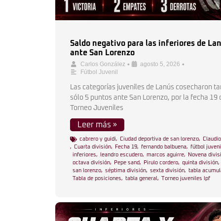
Saldo negativo para las inferiores de La
ante San Lorenzo
•
•
Carlos González
agosto 5, 2026
Fútbol Juvenil
Las categorías juveniles de Lanús cosecharon ta
sólo 5 puntos ante San Lorenzo, por la fecha 19 
Torneo Juveniles
Leer más »
cabrero y guidi
,
Ciudad deportiva de san lorenzo
,
Claudio
,
Cuarta división
,
Fecha 19
,
fernando balbuena
,
fútbol juveni
inferiores
,
leandro escudero
,
marcos aguirre
,
Novena divis
octava división
,
Pepe sand
,
Pirulo cordero
,
quinta división
,
san lorenzo
,
séptima división
,
sexta división
,
tabla acumu
Tabla de posiciones
,
tabla general
,
Torneo juveniles lpf