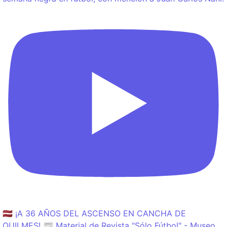
🇱🇻 ¡A 36 AÑOS DEL ASCENSO EN CANCHA DE
QUILMES! 📰 Material de Revista "Sólo Fútbol" - Museo