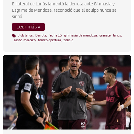
El lateral de Lanús lamentó la derrota ante Gimnasia y
Esgrima de Mendoza, reconoció que el equipo nunca se
sintió
Leer más »
club lanus
,
Derrota
,
fecha 15
,
gimnasia de mendoza
,
granate
,
lanus
,
sasha marcich
,
torneo apertura
,
zona a