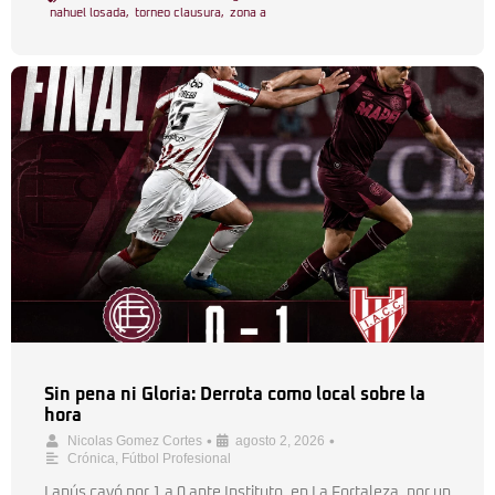
nahuel losada
,
torneo clausura
,
zona a
Sin pena ni Gloria: Derrota como local sobre la
hora
•
•
Nicolas Gomez Cortes
agosto 2, 2026
Crónica
,
Fútbol Profesional
Lanús cayó por 1 a 0 ante Instituto, en La Fortaleza, por un