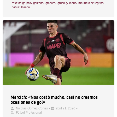
fase de grupos
,
goleada
,
granate
,
grupo g
,
lanus
,
mauricio pellegrino
,
nahuel losada
Marcich: «Nos costó mucho, casi no creamos
ocasiones de gol»
•
•
Nicolas Gomez Cortes
abril 21, 2026
Fútbol Profesional