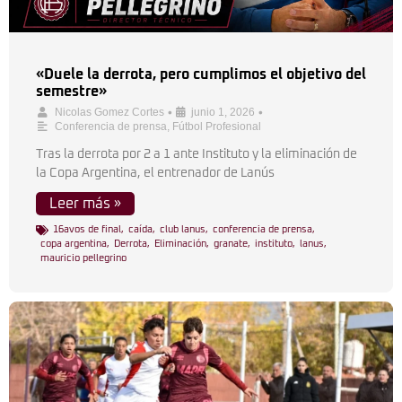
«Duele la derrota, pero cumplimos el objetivo del
semestre»
•
•
Nicolas Gomez Cortes
junio 1, 2026
Conferencia de prensa
,
Fútbol Profesional
Tras la derrota por 2 a 1 ante Instituto y la eliminación de
la Copa Argentina, el entrenador de Lanús
Leer más »
16avos de final
,
caída
,
club lanus
,
conferencia de prensa
,
copa argentina
,
Derrota
,
Eliminación
,
granate
,
instituto
,
lanus
,
mauricio pellegrino