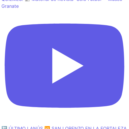
Granate
🔙 ÚLTIMO LANÚS 🆚 SAN LORENZO EN LA FORTALEZA