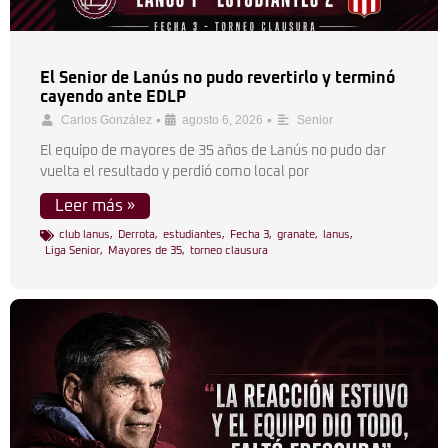
El Senior de Lanús no pudo revertirlo y terminó
cayendo ante EDLP
•
•
Carlos González
agosto 6, 2026
Senior
El equipo de mayores de 35 años de Lanús no pudo dar
vuelta el resultado y perdió como local por
Leer más »
club lanus
,
Derrota
,
estudiantes
,
Fecha 3
,
granate
,
lanus
,
Liga Senior
,
Mayores de 35
,
torneo clausura