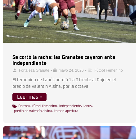
Se cortó la racha: las Granates cayeron ante
Independiente
•
•
Fortaleza Granate
mayo 24, 2026
Fútbol Femenino
El femenino de Lanús perdió 1 a 0 frente al Rojo en el
predio de Valentín Alsina, por la octava
Leer más »
Derrota
,
fútbol femenino
,
independiente
,
lanus
,
predio de valentín alsina
,
torneo apertura