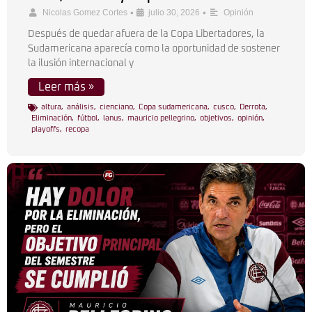
•
•
Nicolas Gomez Cortes
julio 30, 2026
Opinión
Después de quedar afuera de la Copa Libertadores, la
Sudamericana aparecía como la oportunidad de sostener
la ilusión internacional y
Leer más »
altura
,
análisis
,
cienciano
,
Copa sudamericana
,
cusco
,
Derrota
,
Eliminación
,
fútbol
,
lanus
,
mauricio pellegrino
,
objetivos
,
opinión
,
playoffs
,
recopa