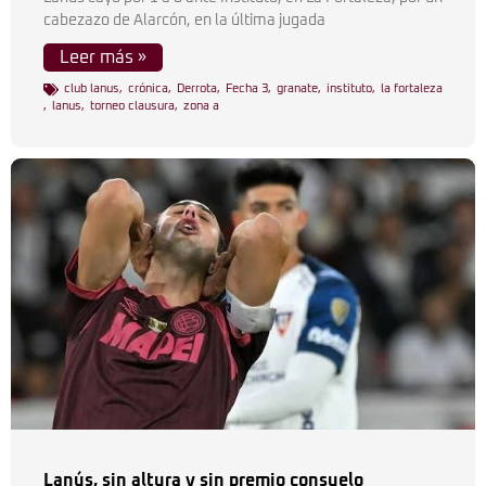
cabezazo de Alarcón, en la última jugada
Leer más »
club lanus
,
crónica
,
Derrota
,
Fecha 3
,
granate
,
instituto
,
la fortaleza
,
lanus
,
torneo clausura
,
zona a
Lanús, sin altura y sin premio consuelo