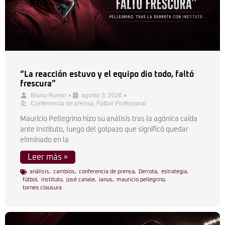
“La reacción estuvo y el equipo dio todo, faltó
frescura”
•
•
Bruno Russo
agosto 3, 2026
Conferencia de prensa
,
Fútbol Profesional
Mauricio Pellegrino hizo su análisis tras la agónica caída
ante Instituto, luego del golpazo que significó quedar
eliminado en la
Leer más »
análisis
,
cambios
,
conferencia de prensa
,
Derrota
,
estrategia
,
fútbol
,
instituto
,
josé canale
,
lanus
,
mauricio pellegrino
,
torneo clausura