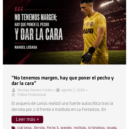
“No tenemos margen, hay que poner el pecho y
dar la cara”
•
•
Nicolas Gomez Cortes
agosto 2, 2026
Fútbol Profesional
El arquero de Lanús realizó una fuerte autocrítica tras la
derrota por 1-0 frente a Instituto en La Fortaleza. En
Leer más »
club lanus
,
Derrota
,
Fecha 3
,
granate
,
instituto
,
la fortaleza
,
losada
,