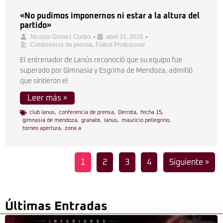
«No pudimos imponernos ni estar a la altura del
partido»
•
•
Nicolas Gomez Cortes
abril 21, 2026
Conferencia de prensa
,
Fútbol Profesional
El entrenador de Lanús reconoció que su equipo fue
superado por Gimnasia y Esgrima de Mendoza, admitió
que sintieron el
Leer más »
club lanus
,
conferencia de prensa
,
Derrota
,
fecha 15
,
gimnasia de mendoza
,
granate
,
lanus
,
mauricio pellegrino
,
torneo apertura
,
zona a
1
2
3
4
Siguiente »
Últimas Entradas