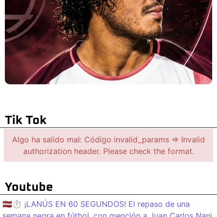
Tik Tok
Algo ha salido mal: Código invalid_params => Invalid
authorization header. Please check the format.
Youtube
🇱🇻⏱️ ¡LANÚS EN 60 SEGUNDOS! El repaso de una
semana negra en fútbol, con mención a Juan Carlos Nani.