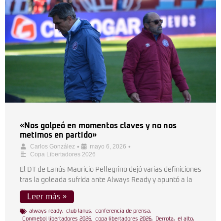
«Nos golpeó en momentos claves y no nos
metimos en partido»
•
•
Carlos González
mayo 6, 2026
Copa Libertadores 2026
El DT de Lanús Mauricio Pellegrino dejó varias definiciones
tras la goleada sufrida ante Always Ready y apuntó a la
Leer más »
always ready
,
club lanus
,
conferencia de prensa
,
Conmebol libertadores 2026
,
copa libertadores 2026
,
Derrota
,
el alto
,