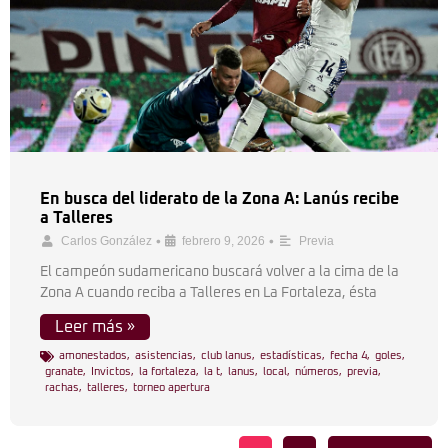
En busca del liderato de la Zona A: Lanús recibe
a Talleres
•
•
Carlos González
febrero 9, 2026
Previa
El campeón sudamericano buscará volver a la cima de la
Zona A cuando reciba a Talleres en La Fortaleza, ésta
Leer más »
amonestados
,
asistencias
,
club lanus
,
estadísticas
,
fecha 4
,
goles
,
granate
,
Invictos
,
la fortaleza
,
la t
,
lanus
,
local
,
números
,
previa
,
rachas
,
talleres
,
torneo apertura