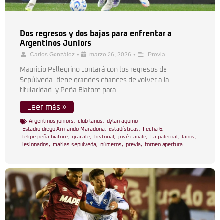
Dos regresos y dos bajas para enfrentar a
Argentinos Juniors
•
•
Carlos González
marzo 26, 2026
Previa
Mauricio Pellegrino contará con los regresos de
Sepúlveda -tiene grandes chances de volver a la
titularidad- y Peña Biafore para
Leer más »
Argentinos juniors
,
club lanus
,
dylan aquino
,
Estadio diego Armando Maradona
,
estadísticas
,
Fecha 6
,
felipe peña biafore
,
granate
,
historial
,
josé canale
,
La paternal
,
lanus
,
lesionados
,
matías sepulveda
,
números
,
previa
,
torneo apertura