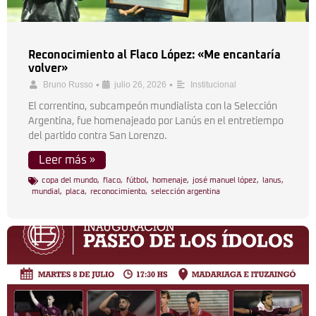
Reconocimiento al Flaco López: «Me encantaría
volver»
•
•
Bruno Russo
julio 26, 2026
Institucional
El correntino, subcampeón mundialista con la Selección
Argentina, fue homenajeado por Lanús en el entretiempo
del partido contra San Lorenzo.
Leer más »
copa del mundo
,
flaco
,
fútbol
,
homenaje
,
josé manuel lópez
,
lanus
,
mundial
,
placa
,
reconocimiento
,
selección argentina