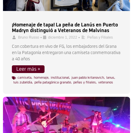
¡Homenaje de tapa! La peña de Lanús en Puerto
Madryn distinguió a Veteranos de Malvinas
•
•
Bruno Russo
diciembre 1, 2022
Peñas y Filiales
Con cobertura en vivo de FG, los embajadores del Grana
en la Patagonia entregaron una camiseta conmemorativa
a 40 años
Leer más »
camiseta
,
homenaje
,
institucional
,
juan pablo krilanovich
,
lanus
,
luis zubeldía
,
peña patagónica granate
,
peñas y filiales
,
veteranos