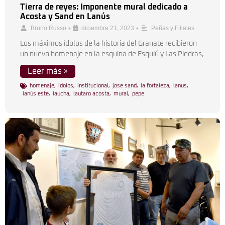
Tierra de reyes: Imponente mural dedicado a
Acosta y Sand en Lanús
•
•
Bruno Russo
diciembre 21, 2023
Peñas y Filiales
Los máximos ídolos de la historia del Granate recibieron
un nuevo homenaje en la esquina de Esquiú y Las Piedras,
Leer más »
homenaje
,
ídolos
,
institucional
,
jose sand
,
la fortaleza
,
lanus
,
lanús este
,
laucha
,
lautaro acosta
,
mural
,
pepe