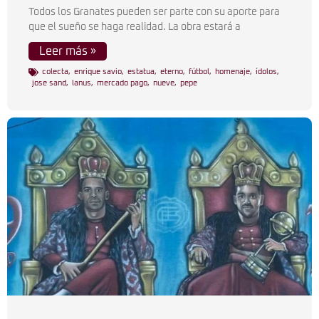
Todos los Granates pueden ser parte con su aporte para
que el sueño se haga realidad. La obra estará a
Leer más »
colecta
,
enrique savio
,
estatua
,
eterno
,
fútbol
,
homenaje
,
ídolos
,
jose sand
,
lanus
,
mercado pago
,
nueve
,
pepe