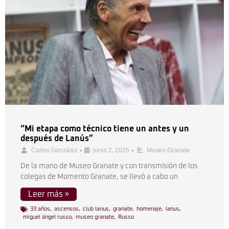
“Mi etapa como técnico tiene un antes y un
después de Lanús”
•
•
Carlos González
junio 2, 2025
Museo Granate
De la mano de Museo Granate y con transmisión de los
colegas de Momento Granate, se llevó a cabo un
Leer más »
33 años
,
ascensos
,
club lanus
,
granate
,
homenaje
,
lanus
,
miguel ángel russo
,
museo granate
,
Russo