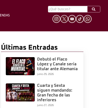
YENDAS
HINCHADA
LEYENDAS
Últimas Entradas
Debutó el Flaco
López y Canale sería
titular ante Alemania
junio 29, 2026
Cuarta y Sexta
siguen mandando:
Gran fecha de las
inferiores
junio 27, 2026