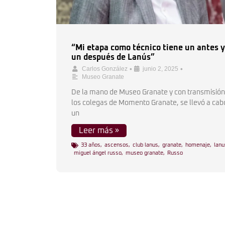
“Mi etapa como técnico tiene un antes y
un después de Lanús”
•
•
Carlos González
junio 2, 2025
Museo Granate
De la mano de Museo Granate y con transmisión
los colegas de Momento Granate, se llevó a cab
un
Leer más »
33 años
,
ascensos
,
club lanus
,
granate
,
homenaje
,
lanu
miguel ángel russo
,
museo granate
,
Russo