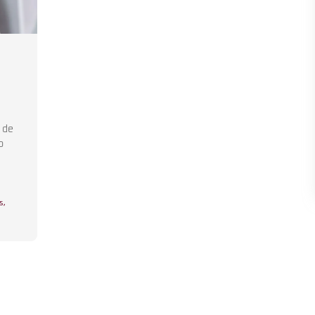
 de
o
s
,