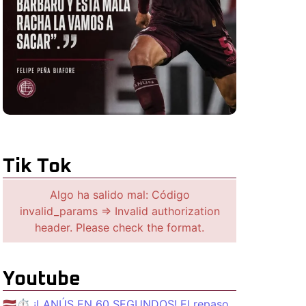
Tik Tok
Algo ha salido mal: Código
invalid_params => Invalid authorization
header. Please check the format.
Youtube
🇱🇻⏱️ ¡LANÚS EN 60 SEGUNDOS! El repaso