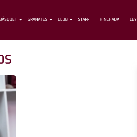
BÁSQUET
FÚTBOL
GRANATES
BÁSQUET
CLUB
GRANATES
STAFF
CLUB
HINCHADA
STAFF
LE
OS