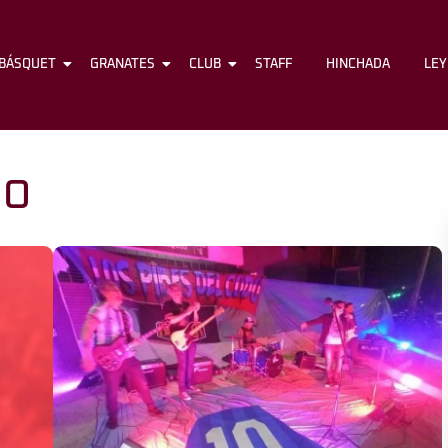
BÁSQUET
FÚTBOL
GRANATES
BÁSQUET
CLUB
GRANATES
STAFF
CLUB
HINCHADA
STAFF
LE
NO