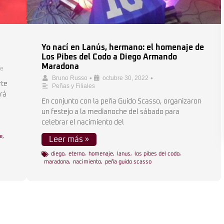
Yo nací en Lanús, hermano: el homenaje de
Los Pibes del Codo a Diego Armando
Maradona
te
•
•
Bruno Russo
octubre 30, 2022
rte
Peñas y Filiales
ará
En conjunto con la peña Guido Scasso, organizaron
un festejo a la medianoche del sábado para
celebrar el nacimiento del
e
,
Leer más »
diego
,
eterno
,
homenaje
,
lanus
,
los pibes del codo
,
maradona
,
nacimiento
,
peña guido scasso