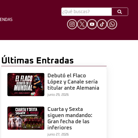
YENDAS
HINCHADA
LEYENDAS
Últimas Entradas
Debutó el Flaco
López y Canale sería
titular ante Alemania
junio 29, 2026
Cuarta y Sexta
siguen mandando:
Gran fecha de las
inferiores
junio 27, 2026