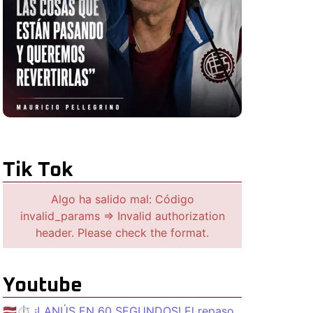
Tik Tok
Algo ha salido mal: Código
invalid_params => Invalid authorization
header. Please check the format.
Youtube
🇱🇻⏱️ ¡LANÚS EN 60 SEGUNDOS! El repaso