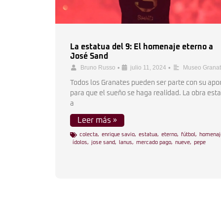
La estatua del 9: El homenaje eterno a
José Sand
•
•
Bruno Russo
julio 11, 2024
Museo Grana
Todos los Granates pueden ser parte con su apo
para que el sueño se haga realidad. La obra est
a
Leer más »
colecta
,
enrique savio
,
estatua
,
eterno
,
fútbol
,
homenaj
ídolos
,
jose sand
,
lanus
,
mercado pago
,
nueve
,
pepe