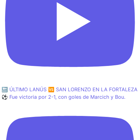
🔙 ÚLTIMO LANÚS 🆚 SAN LORENZO EN LA FORTALEZA
⚽️ Fue victoria por 2-1, con goles de Marcich y Bou.