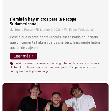
¡También hay micros para la Recopa
Sudamericana!
•
•
Bruno Russo
febrero 9, 2026
Fútbol Profesional
Pese a que el presidente Nicolás Russo había anunciado
que únicamente habría vuelos chárters, finalmente habrá
opción de viaje en
Leer más »
brasil
,
camiseta
,
caravana
,
flamengo
,
fútbol
,
hinchas
,
institucional
,
la fortaleza
,
lanus
,
maracaná
,
micros
,
pack
,
Recopa Sudamericana
,
refrigerio
,
río de janeiro
,
viaje