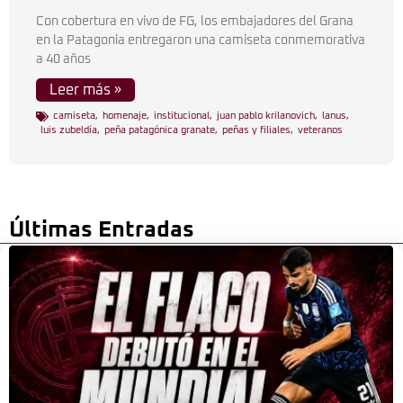
Con cobertura en vivo de FG, los embajadores del Grana
en la Patagonia entregaron una camiseta conmemorativa
a 40 años
Leer más »
camiseta
,
homenaje
,
institucional
,
juan pablo krilanovich
,
lanus
,
luis zubeldía
,
peña patagónica granate
,
peñas y filiales
,
veteranos
Últimas Entradas