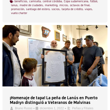
beneficios
,
camiseta
,
central córdoba
,
Copa sudamericana
,
fútbol
,
lanus
,
madre de ciudades
,
marketing
,
micros
,
octavos de final
,
promoción
,
santiago del estero
,
socios
,
tarjeta de crédito
,
viajes
,
vuelo charter
¡Homenaje de tapa! La peña de Lanús en Puerto
Madryn distinguió a Veteranos de Malvinas
•
•
Bruno Russo
diciembre 1, 2022
Peñas y Filiales