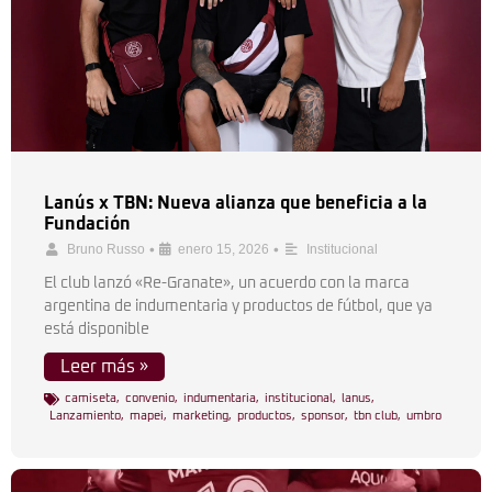
Lanús x TBN: Nueva alianza que beneficia a la
Fundación
•
•
Bruno Russo
enero 15, 2026
Institucional
El club lanzó «Re-Granate», un acuerdo con la marca
argentina de indumentaria y productos de fútbol, que ya
está disponible
Leer más »
camiseta
,
convenio
,
indumentaria
,
institucional
,
lanus
,
Lanzamiento
,
mapei
,
marketing
,
productos
,
sponsor
,
tbn club
,
umbro