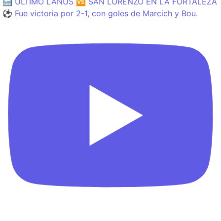
🔙 ÚLTIMO LANÚS 🆚 SAN LORENZO EN LA FORTALEZA
⚽️ Fue victoria por 2-1, con goles de Marcich y Bou.