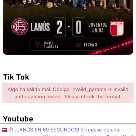
Tik Tok
Algo ha salido mal: Código invalid_params => Invalid
authorization header. Please check the format.
Youtube
🇱🇻⏱️ ¡LANÚS EN 60 SEGUNDOS! El repaso de una