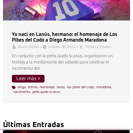
Yo nací en Lanús, hermano: el homenaje de Los
Pibes del Codo a Diego Armando Maradona
•
•
Bruno Russo
octubre 30, 2022
Peñas y Filiales
En conjunto con la peña Guido Scasso, organizaron un
festejo a la medianoche del sábado para celebrar el
nacimiento del
Leer más »
diego
,
eterno
,
homenaje
,
lanus
,
los pibes del codo
,
maradona
,
nacimiento
,
peña guido scasso
Últimas Entradas