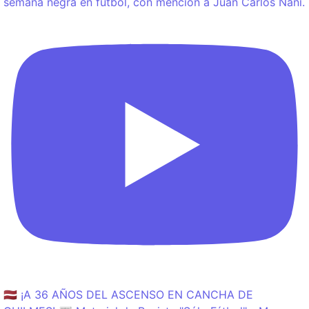
semana negra en fútbol, con mención a Juan Carlos Nani.
🇱🇻 ¡A 36 AÑOS DEL ASCENSO EN CANCHA DE