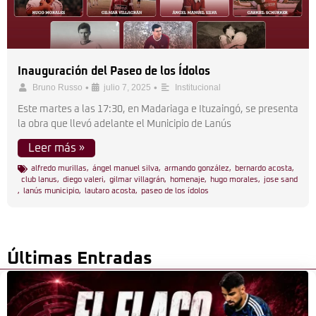
Inauguración del Paseo de los Ídolos
•
•
Bruno Russo
julio 7, 2025
Institucional
Este martes a las 17:30, en Madariaga e Ituzaingó, se presenta
la obra que llevó adelante el Municipio de Lanús
Leer más »
alfredo murillas
,
ángel manuel silva
,
armando gonzález
,
bernardo acosta
,
club lanus
,
diego valeri
,
gilmar villagrán
,
homenaje
,
hugo morales
,
jose sand
,
lanús municipio
,
lautaro acosta
,
paseo de los ídolos
Últimas Entradas