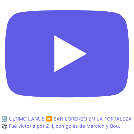
🔙 ÚLTIMO LANÚS 🆚 SAN LORENZO EN LA FORTALEZA
⚽️ Fue victoria por 2-1, con goles de Marcich y Bou.