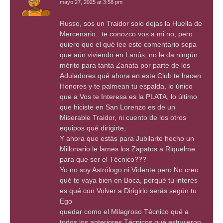
mayo 27, 2025 at 3:58 pm
Russo, sos un Traidor solo dejas la Huella de
Mercenario.. te conozco vos a mi no, pero
quiero que el qué lee este comentario sepa
que aún viviendo en Lanús, no le da ningún
mérito para tanta Zanata por parte de los
Aduladores qué ahora en este Club te hacen
Honores y te palmean tu espalda, lo único
que a Vos te Interesa es la PLATA, lo último
que hiciste en San Lorenzo es de un
Miserable Traidor, ni cuento de los otros
equipos qué dirigirte,
Y ahora que estás para Jubilarte hecho un
Millonario le lames los Zapatos a Riquelme
para que ser el Técnico???
Yo no soy Astrólogo ni Vidente pero No creo
qué te vaya bien en Boca, porqué tú interés
es qué con Volver a Dirigirlo serás según tu
Ego
quedar como el Milagroso Técnico qué a
todos los anteriores Técnicos qué estuvieron