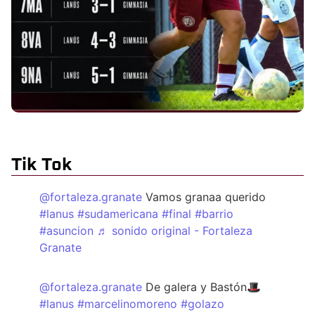
Tik Tok
@fortaleza.granate
Vamos granaa querido
#lanus
#sudamericana
#final
#barrio
#asuncion
♬ sonido original - Fortaleza
Granate
@fortaleza.granate
De galera y Bastón🎩
#lanus
#marcelinomoreno
#golazo