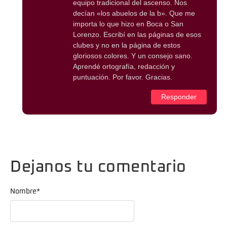
equipo tradicional del ascenso. Nos
decían «los abuelos de la b». Que me
importa lo que hizo en Boca o San
Lorenzo. Escribí en las páginas de esos
clubes y no en la página de estos
gloriosos colores. Y un consejo sano.
Aprendé ortografía, redacción y
puntuación. Por favor. Gracias.
Responder
Dejanos tu comentario
Nombre
*