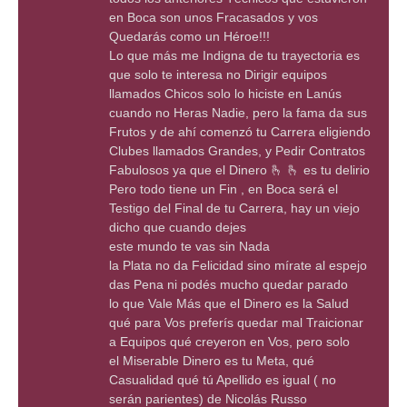
en Boca son unos Fracasados y vos
Quedarás como un Héroe!!!
Lo que más me Indigna de tu trayectoria es
que solo te interesa no Dirigir equipos
llamados Chicos solo lo hiciste en Lanús
cuando no Heras Nadie, pero la fama da sus
Frutos y de ahí comenzó tu Carrera eligiendo
Clubes llamados Grandes, y Pedir Contratos
Fabulosos ya que el Dinero 🫰 🫰 es tu delirio
Pero todo tiene un Fin , en Boca será el
Testigo del Final de tu Carrera, hay un viejo
dicho que cuando dejes
este mundo te vas sin Nada
la Plata no da Felicidad sino mírate al espejo
das Pena ni podés mucho quedar parado
lo que Vale Más que el Dinero es la Salud
qué para Vos preferís quedar mal Traicionar
a Equipos qué creyeron en Vos, pero solo
el Miserable Dinero es tu Meta, qué
Casualidad qué tú Apellido es igual ( no
serán parientes) de Nicolás Russo