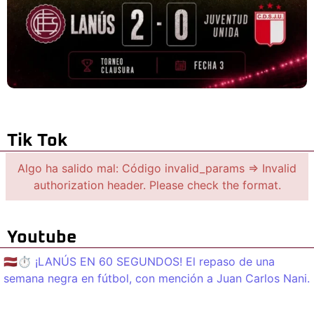
Tik Tok
Algo ha salido mal: Código invalid_params => Invalid
authorization header. Please check the format.
Youtube
🇱🇻⏱️ ¡LANÚS EN 60 SEGUNDOS! El repaso de una
semana negra en fútbol, con mención a Juan Carlos Nani.