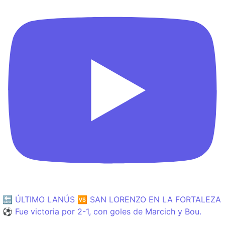
🔙 ÚLTIMO LANÚS 🆚 SAN LORENZO EN LA FORTALEZA
⚽️ Fue victoria por 2-1, con goles de Marcich y Bou.