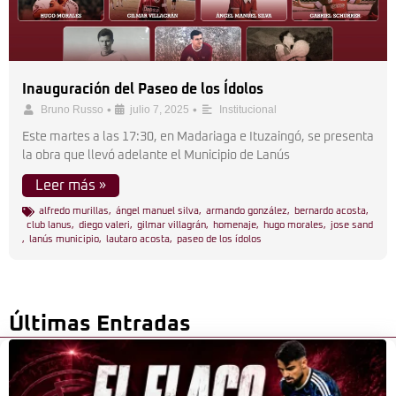
Inauguración del Paseo de los Ídolos
•
•
Bruno Russo
julio 7, 2025
Institucional
Este martes a las 17:30, en Madariaga e Ituzaingó, se presenta
la obra que llevó adelante el Municipio de Lanús
Leer más »
alfredo murillas
,
ángel manuel silva
,
armando gonzález
,
bernardo acosta
,
club lanus
,
diego valeri
,
gilmar villagrán
,
homenaje
,
hugo morales
,
jose sand
,
lanús municipio
,
lautaro acosta
,
paseo de los ídolos
Últimas Entradas