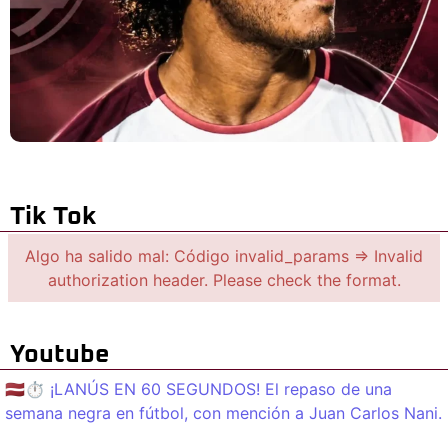
Tik Tok
Algo ha salido mal: Código invalid_params => Invalid
authorization header. Please check the format.
Youtube
🇱🇻⏱️ ¡LANÚS EN 60 SEGUNDOS! El repaso de una
semana negra en fútbol, con mención a Juan Carlos Nani.