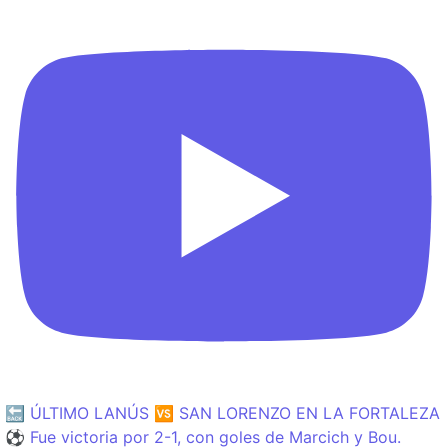
🔙 ÚLTIMO LANÚS 🆚 SAN LORENZO EN LA FORTALEZA
⚽️ Fue victoria por 2-1, con goles de Marcich y Bou.