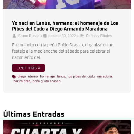
Yo nací en Lanús, hermano: el homenaje de Los
Pibes del Codo a Diego Armando Maradona
•
•
Bruno Russo
octubre 30, 2022
Peñas y Filiales
En conjunto con la peña Guido Scasso, organizaron un
festejo a la medianoche del sábado para celebrar el
nacimiento del
Leer más »
diego
,
eterno
,
homenaje
,
lanus
,
los pibes del codo
,
maradona
,
nacimiento
,
peña guido scasso
Últimas Entradas