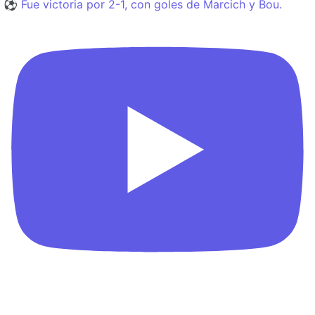
⚽️ Fue victoria por 2-1, con goles de Marcich y Bou.