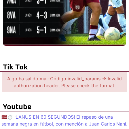
Tik Tok
Algo ha salido mal: Código invalid_params => Invalid
authorization header. Please check the format.
Youtube
🇱🇻⏱️ ¡LANÚS EN 60 SEGUNDOS! El repaso de una
semana negra en fútbol, con mención a Juan Carlos Nani.