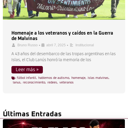
Homenaje a los veteranos y caídos en la Guerra
de Malvinas
•
•
Bruno Russo
abril 7, 2025
Institucional
A 43 años del desembarco de las tropas argentinas en las
Islas, el Club Lanús honró la memoria de los
Leer más »
fútbol infantil
,
hablemos de autismo
,
homenaje
,
islas malvinas
,
lanus
,
reconocimiento
,
redees
,
veteranos
Últimas Entradas