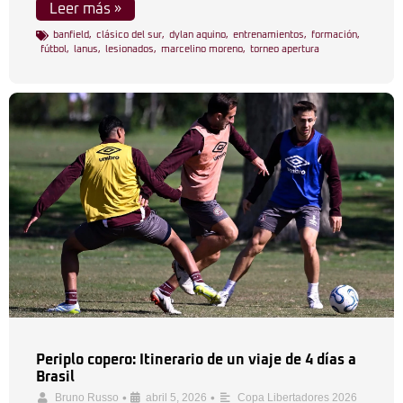
Leer más »
banfield
,
clásico del sur
,
dylan aquino
,
entrenamientos
,
formación
,
fútbol
,
lanus
,
lesionados
,
marcelino moreno
,
torneo apertura
Periplo copero: Itinerario de un viaje de 4 días a
Brasil
•
•
Bruno Russo
abril 5, 2026
Copa Libertadores 2026