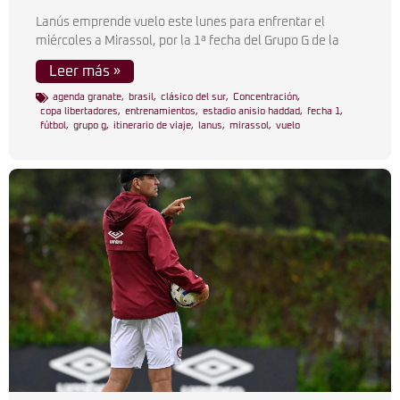
Lanús emprende vuelo este lunes para enfrentar el
miércoles a Mirassol, por la 1ª fecha del Grupo G de la
Leer más »
agenda granate
,
brasil
,
clásico del sur
,
Concentración
,
copa libertadores
,
entrenamientos
,
estadio anisio haddad
,
fecha 1
,
fútbol
,
grupo g
,
itinerario de viaje
,
lanus
,
mirassol
,
vuelo