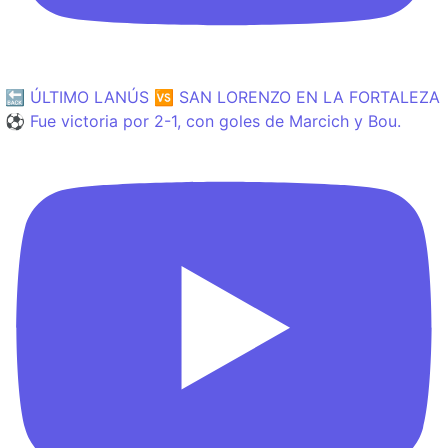
🔙 ÚLTIMO LANÚS 🆚 SAN LORENZO EN LA FORTALEZA
⚽️ Fue victoria por 2-1, con goles de Marcich y Bou.