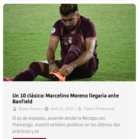
Un 10 clásico: Marcelino Moreno llegaría ante
Banfield
•
•
Bruno Russo
abril 12, 2026
Fútbol Profesional
El as de espadas, ausente desde la Recopa con
Flamengo, mostró señales positivas en las últimas dos
prácticas y se