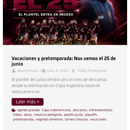
Vacaciones y pretemporada: Nos vemos el 25 de
junio
•
•
Bruno Russo
junio 6, 2026
Fútbol Profesional
El plantel de Lanús tendrá casi un mes de descanso,
desde la eliminación en Copa Argentina hasta el
reencuentro en
Leer más »
agenda granate
,
Copa sudamericana
,
descanso
,
entrenamientos
,
fútbol
,
lanus
,
mauricio pellegrino
,
planificación
,
playoffs
,
pretemporada
,
segundo semestre
,
torneo clausura
,
vacaciones