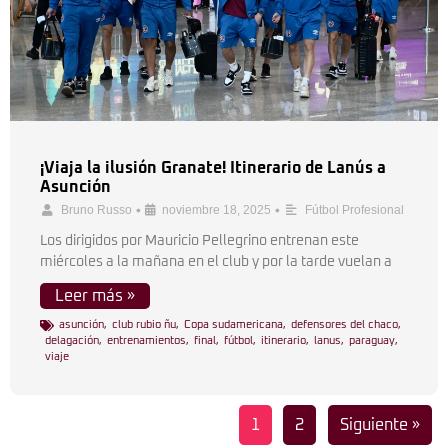
¡Viaja la ilusión Granate! Itinerario de Lanús a
Asunción
•
•
Bruno Russo
noviembre 18, 2025
Fútbol Profesional
Los dirigidos por Mauricio Pellegrino entrenan este
miércoles a la mañana en el club y por la tarde vuelan a
Leer más »
asunción
,
club rubio ñu
,
Copa sudamericana
,
defensores del chaco
,
delagación
,
entrenamientos
,
final
,
fútbol
,
itinerario
,
lanus
,
paraguay
,
viaje
1
2
Siguiente »