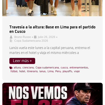
Travesía a la altura: Base en Lima para el partido
en Cusco
•
•
Bruno Russo
julio 26, 2026
Copa Sudamericana 2026
Lanús vuela este lunes a la capital peruana, entrena el
martes en el hotel y viaja el mismo miércoles a
Leer más »
altura
,
cienciano
,
Copa sudamericana
,
cusco
,
entrenamientos
,
fútbol
,
hotel
,
itinerario
,
lanus
,
Lima
,
Peru
,
playoffs
,
viaje