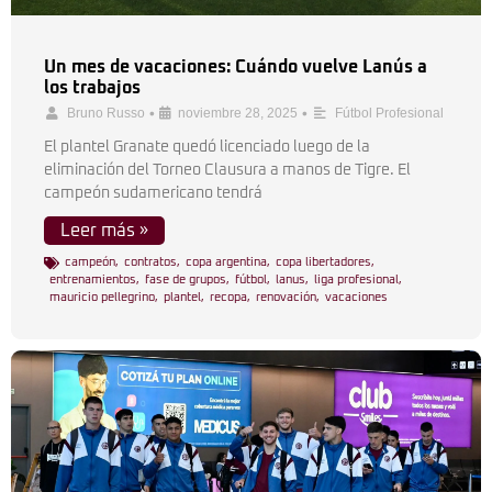
Un mes de vacaciones: Cuándo vuelve Lanús a
los trabajos
•
•
Bruno Russo
noviembre 28, 2025
Fútbol Profesional
El plantel Granate quedó licenciado luego de la
eliminación del Torneo Clausura a manos de Tigre. El
campeón sudamericano tendrá
Leer más »
campeón
,
contratos
,
copa argentina
,
copa libertadores
,
entrenamientos
,
fase de grupos
,
fútbol
,
lanus
,
liga profesional
,
mauricio pellegrino
,
plantel
,
recopa
,
renovación
,
vacaciones