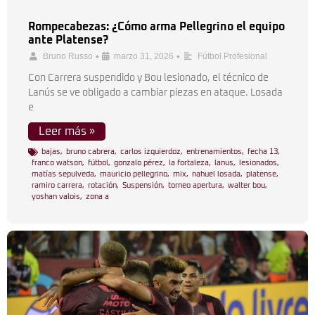
Rompecabezas: ¿Cómo arma Pellegrino el equipo
ante Platense?
•
•
Bruno Russo
marzo 31, 2026
Fútbol Profesional
Con Carrera suspendido y Bou lesionado, el técnico de
Lanús se ve obligado a cambiar piezas en ataque. Losada
e
Leer más »
bajas
,
bruno cabrera
,
carlos izquierdoz
,
entrenamientos
,
fecha 13
,
franco watson
,
fútbol
,
gonzalo pérez
,
la fortaleza
,
lanus
,
lesionados
,
matías sepulveda
,
mauricio pellegrino
,
mix
,
nahuel losada
,
platense
,
ramiro carrera
,
rotación
,
Suspensión
,
torneo apertura
,
walter bou
,
yoshan valois
,
zona a