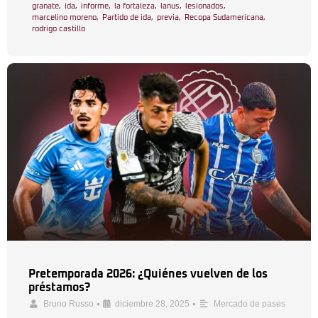
granate
,
ida
,
informe
,
la fortaleza
,
lanus
,
lesionados
,
marcelino moreno
,
Partido de ida
,
previa
,
Recopa Sudamericana
,
rodrigo castillo
Pretemporada 2026: ¿Quiénes vuelven de los
préstamos?
•
•
Bruno Russo
diciembre 28, 2025
Mercado de pases