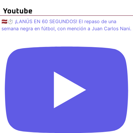
Youtube
🇱🇻⏱️ ¡LANÚS EN 60 SEGUNDOS! El repaso de una
semana negra en fútbol, con mención a Juan Carlos Nani.