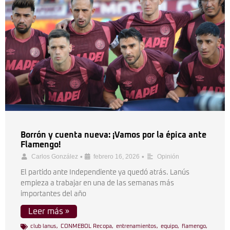
Borrón y cuenta nueva: ¡Vamos por la épica ante
Flamengo!
•
•
Carlos González
febrero 16, 2026
Opinión
El partido ante Independiente ya quedó atrás. Lanús
empieza a trabajar en una de las semanas más
importantes del año
Leer más »
club lanus
,
CONMEBOL Recopa
,
entrenamientos
,
equipo
,
flamengo
,