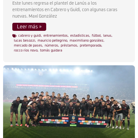
Este lunes regresa el plantel de Lanús a los
entrenamientos en Cabrero y Guidi, con algunas caras
nuevas. Maxi González
Leer más »
cabrero y guidi
,
entrenamientos
,
estadísticas
,
fútbol
,
lanus
,
lucas besozzi
,
mauricio pellegrino
,
maximiliano gonzález
,
mercado de pases
,
números
,
préstamos
,
pretemporada
,
rocco ríos novo
,
tomás guidara