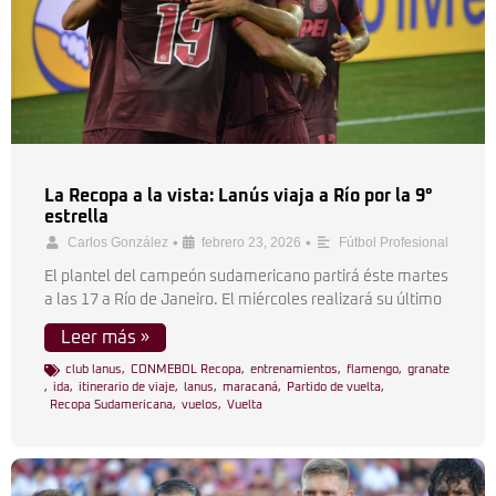
La Recopa a la vista: Lanús viaja a Río por la 9°
estrella
•
•
Carlos González
febrero 23, 2026
Fútbol Profesional
El plantel del campeón sudamericano partirá éste martes
a las 17 a Río de Janeiro. El miércoles realizará su último
Leer más »
club lanus
,
CONMEBOL Recopa
,
entrenamientos
,
flamengo
,
granate
,
ida
,
itinerario de viaje
,
lanus
,
maracaná
,
Partido de vuelta
,
Recopa Sudamericana
,
vuelos
,
Vuelta