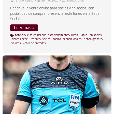
•
•
Bruno Russo
abril 9, 2026
Institucional
Continúa la venta online para socios y no socios, con
posibilidad de comprar presencial este lunes en la Sede
Social.
Leer más »
banfield
,
clásico del sur
,
estacionamiento
,
fútbol
,
lanus
,
no socios
,
platea chebel
,
reserva
,
socios
,
socios incondicionales
,
tienda granate
,
valores
,
venta de entradas