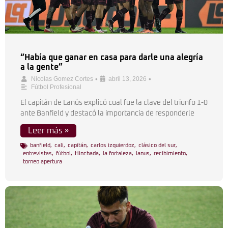
“Había que ganar en casa para darle una alegría
a la gente”
•
•
Nicolas Gomez Cortes
abril 13, 2026
Fútbol Profesional
El capitán de Lanús explicó cual fue la clave del triunfo 1-0
ante Banfield y destacó la importancia de responderle
Leer más »
banfield
,
cali
,
capitán
,
carlos izquierdoz
,
clásico del sur
,
entrevistas
,
fútbol
,
Hinchada
,
la fortaleza
,
lanus
,
recibimiento
,
torneo apertura