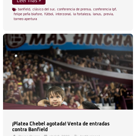
Leer más »
banfield
,
clásico del sur
,
conferencia de prensa
,
conferencia lpf
,
felipe peña biafore
,
fútbol
,
interzonal
,
la fortaleza
,
lanus
,
previa
,
torneo apertura
¡Platea Chebel agotada! Venta de entradas
contra Banfield