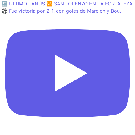
🔙 ÚLTIMO LANÚS 🆚 SAN LORENZO EN LA FORTALEZA
⚽️ Fue victoria por 2-1, con goles de Marcich y Bou.