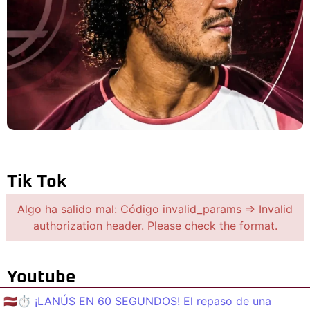
Tik Tok
Algo ha salido mal: Código invalid_params => Invalid
authorization header. Please check the format.
Youtube
🇱🇻⏱️ ¡LANÚS EN 60 SEGUNDOS! El repaso de una