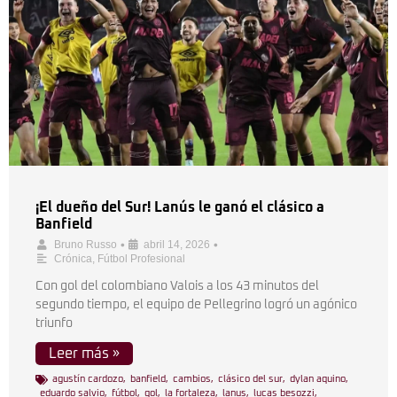
¡El dueño del Sur! Lanús le ganó el clásico a
Banfield
•
•
Bruno Russo
abril 14, 2026
Crónica
,
Fútbol Profesional
Con gol del colombiano Valois a los 43 minutos del
segundo tiempo, el equipo de Pellegrino logró un agónico
triunfo
Leer más »
agustín cardozo
,
banfield
,
cambios
,
clásico del sur
,
dylan aquino
,
eduardo salvio
,
fútbol
,
gol
,
la fortaleza
,
lanus
,
lucas besozzi
,