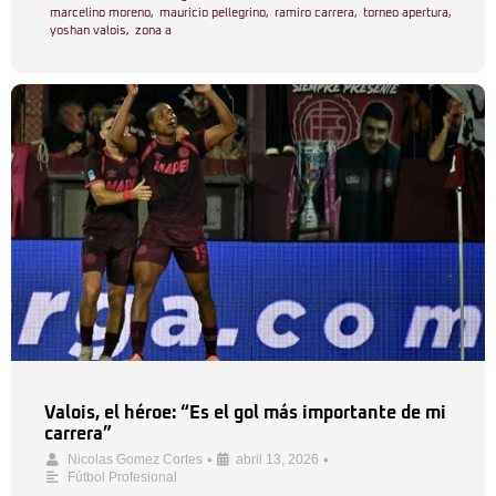
marcelino moreno
,
mauricio pellegrino
,
ramiro carrera
,
torneo apertura
,
yoshan valois
,
zona a
Valois, el héroe: “Es el gol más importante de mi
carrera”
•
•
Nicolas Gomez Cortes
abril 13, 2026
Fútbol Profesional