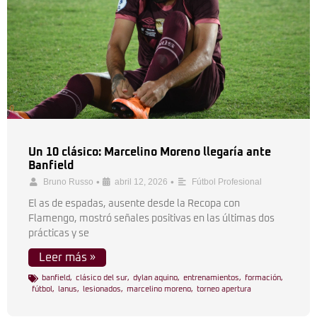
Un 10 clásico: Marcelino Moreno llegaría ante
Banfield
•
•
Bruno Russo
abril 12, 2026
Fútbol Profesional
El as de espadas, ausente desde la Recopa con
Flamengo, mostró señales positivas en las últimas dos
prácticas y se
Leer más »
banfield
,
clásico del sur
,
dylan aquino
,
entrenamientos
,
formación
,
fútbol
,
lanus
,
lesionados
,
marcelino moreno
,
torneo apertura