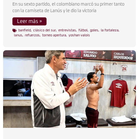
En su sexto partido, el colombiano marcó su primer tanto
con la camiseta de Lanús y le dio la victoria
Leer más »
banfield
,
clásico del sur
,
entrevistas
,
fútbol
,
goles
,
la fortaleza
,
lanus
,
refuerzos
,
torneo apertura
,
yoshan valois