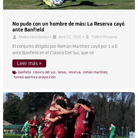
No pudo con un hombre de más: La Reserva cayó
ante Banfield
•
•
Mateo Hernández
abril 22, 2026
Fútbol Reserva
El conjunto dirigido por Román Martínez cayó por 1 a 0
ante Banfield en el Clásico Del Sur, que se
Leer más »
banfield
,
clásico del sur
,
lanus
,
reserva
,
román martínez
,
torneo apertura proyección