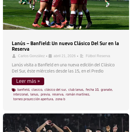
Lanús – Banfield: Un nuevo Clásico Del Sur en la
Reserva
•
•
Carlos González
abril 21, 2026
Fútbol Reserva
Lanús visita a Banfield en una nueva edición del Clásico
Del Sur, éste miércoles desde las 15, en el Predio
Leer más »
banfield
,
clasico
,
clásico del sur
,
club lanus
,
fecha 10
,
granate
,
interzonal
,
lanus
,
previa
,
reserva
,
román martínez
,
torneo proyección apertura
,
zona b