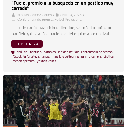
“Fue el premio a la búsqueda en un partido muy
cerrado”
•
•
Nicolas Gomez Cortes
abril 13, 2026
Conferencia de prensa
,
Fútbol Profesional
El DT de Lanús, Mauricio Pellegrino, valoró el triunfo ante
Banfield y destacó la paciencia del equipo ante un rival
Leer más »
análisis
,
banfield
,
cambios
,
clásico del sur
,
conferencia de prensa
,
fútbol
,
la fortaleza
,
lanus
,
mauricio pellegrino
,
ramiro carrera
,
táctica
,
torneo apertura
,
yoshan valois