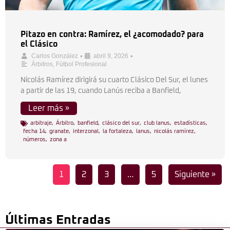
Pitazo en contra: Ramírez, el ¿acomodado? para
el Clásico
•
•
Carlos González
abril 9, 2026
Árbitros
,
Fútbol Profesional
Nicolás Ramírez dirigirá su cuarto Clásico Del Sur, el lunes
a partir de las 19, cuando Lanús reciba a Banfield,
Leer más »
arbitraje
,
Árbitro
,
banfield
,
clásico del sur
,
club lanus
,
estadísticas
,
fecha 14
,
granate
,
interzonal
,
la fortaleza
,
lanus
,
nicolás ramírez
,
números
,
zona a
1
2
3
…
5
Siguiente »
Últimas Entradas