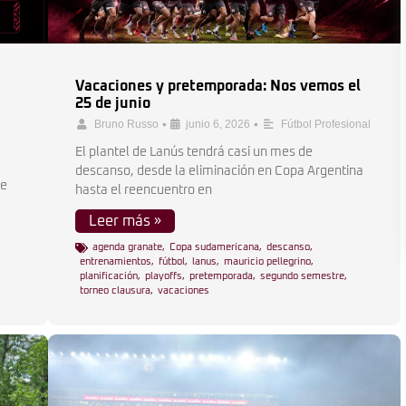
Vacaciones y pretemporada: Nos vemos el
25 de junio
•
•
Bruno Russo
junio 6, 2026
Fútbol Profesional
El plantel de Lanús tendrá casi un mes de
descanso, desde la eliminación en Copa Argentina
de
hasta el reencuentro en
Leer más »
agenda granate
,
Copa sudamericana
,
descanso
,
entrenamientos
,
fútbol
,
lanus
,
mauricio pellegrino
,
planificación
,
playoffs
,
pretemporada
,
segundo semestre
,
torneo clausura
,
vacaciones