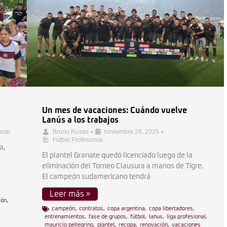
Un mes de vacaciones: Cuándo vuelve
Lanús a los trabajos
•
•
onal
Bruno Russo
noviembre 28, 2025
Fútbol Profesional
a,
El plantel Granate quedó licenciado luego de la
eliminación del Torneo Clausura a manos de Tigre.
El campeón sudamericano tendrá
Leer más »
ión
,
campeón
,
contratos
,
copa argentina
,
copa libertadores
,
entrenamientos
,
fase de grupos
,
fútbol
,
lanus
,
liga profesional
,
mauricio pellegrino
,
plantel
,
recopa
,
renovación
,
vacaciones