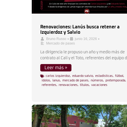
Renovaciones: Lanús busca retener a
Izquierdoz y Salvio
•
•
Bruno Russo
junio 16, 2026
Mercado de pases
La dirigencia le propuso un año y medio más de
contrato al Cali y el Toto, referentes del equipo 
Leer más »
carlos izquierdoz
,
eduardo salvio
,
estadísticas
,
fútbol
,
ídolos
,
lanus
,
mercado de pases
,
números
,
pretemporada
,
referentes
,
renovaciones
,
títulos
,
vacaciones