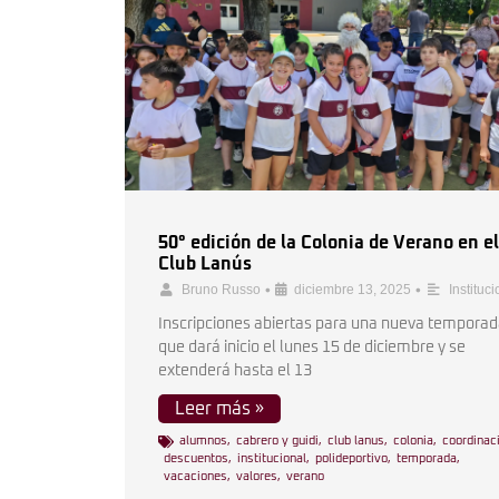
50° edición de la Colonia de Verano en el
Club Lanús
•
•
Bruno Russo
diciembre 13, 2025
Instituci
Inscripciones abiertas para una nueva temporad
que dará inicio el lunes 15 de diciembre y se
extenderá hasta el 13
Leer más »
alumnos
,
cabrero y guidi
,
club lanus
,
colonia
,
coordinac
descuentos
,
institucional
,
polideportivo
,
temporada
,
vacaciones
,
valores
,
verano