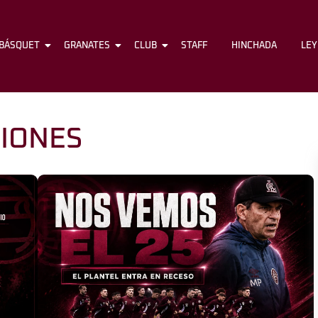
BÁSQUET
FÚTBOL
GRANATES
BÁSQUET
CLUB
GRANATES
STAFF
CLUB
HINCHADA
STAFF
LE
IONES