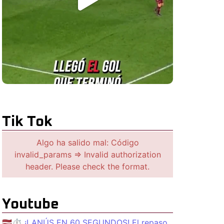
Tik Tok
Algo ha salido mal: Código
invalid_params => Invalid authorization
header. Please check the format.
Youtube
🇱🇻⏱️ ¡LANÚS EN 60 SEGUNDOS! El repaso