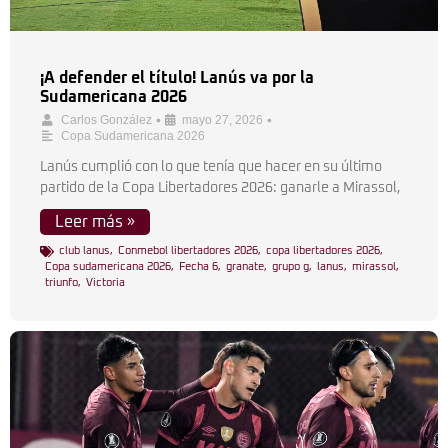
¡A defender el título! Lanús va por la
Sudamericana 2026
•
•
Carlos González
mayo 27, 2026
Copa Sudamericana 2026
Lanús cumplió con lo que tenía que hacer en su último
partido de la Copa Libertadores 2026: ganarle a Mirassol,
Leer más »
club lanus
,
Conmebol libertadores 2026
,
copa libertadores 2026
,
Copa sudamericana 2026
,
Fecha 6
,
granate
,
grupo g
,
lanus
,
mirassol
,
triunfo
,
Victoria