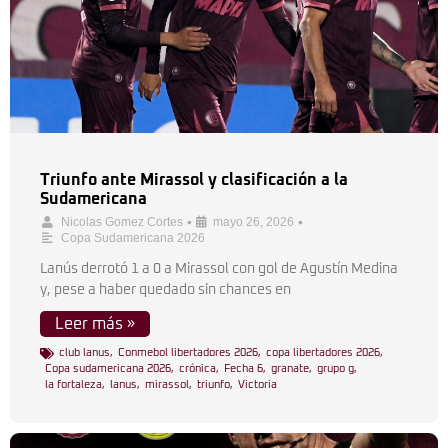
Triunfo ante Mirassol y clasificación a la
Sudamericana
•
•
Nicolas Gomez Cortes
mayo 26, 2026
Copa Sudamericana 2026
Lanús derrotó 1 a 0 a Mirassol con gol de Agustín Medina
y, pese a haber quedado sin chances en
Leer más »
club lanus
,
Conmebol libertadores 2026
,
copa libertadores 2026
,
Copa sudamericana 2026
,
crónica
,
Fecha 6
,
granate
,
grupo g
,
la fortaleza
,
lanus
,
mirassol
,
triunfo
,
Victoria