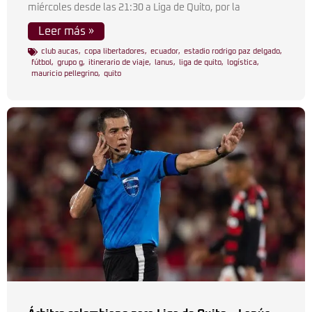
miércoles desde las 21:30 a Liga de Quito, por la
Leer más »
club aucas
,
copa libertadores
,
ecuador
,
estadio rodrigo paz delgado
,
fútbol
,
grupo g
,
itinerario de viaje
,
lanus
,
liga de quito
,
logística
,
mauricio pellegrino
,
quito