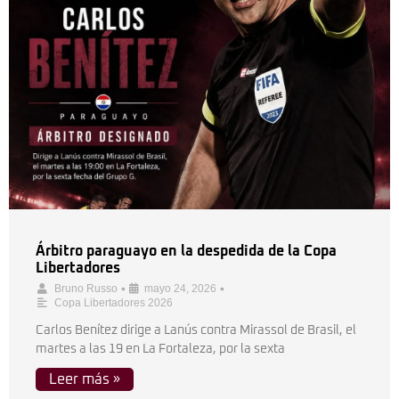
Árbitro paraguayo en la despedida de la Copa
Libertadores
•
•
Bruno Russo
mayo 24, 2026
Copa Libertadores 2026
Carlos Benítez dirige a Lanús contra Mirassol de Brasil, el
martes a las 19 en La Fortaleza, por la sexta
Leer más »