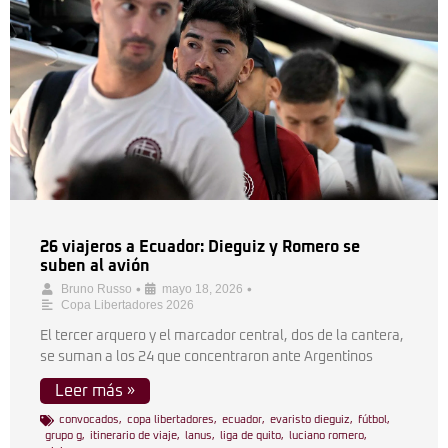
26 viajeros a Ecuador: Dieguiz y Romero se
suben al avión
•
•
Bruno Russo
mayo 18, 2026
Copa Libertadores 2026
El tercer arquero y el marcador central, dos de la cantera,
se suman a los 24 que concentraron ante Argentinos
Leer más »
convocados
,
copa libertadores
,
ecuador
,
evaristo dieguiz
,
fútbol
,
grupo g
,
itinerario de viaje
,
lanus
,
liga de quito
,
luciano romero
,