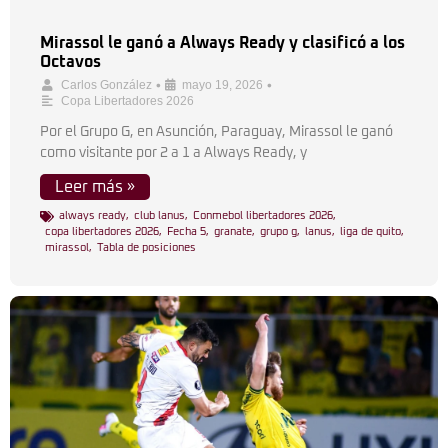
Mirassol le ganó a Always Ready y clasificó a los
Octavos
•
•
Carlos González
mayo 19, 2026
Copa Libertadores 2026
Por el Grupo G, en Asunción, Paraguay, Mirassol le ganó
como visitante por 2 a 1 a Always Ready, y
Leer más »
always ready
,
club lanus
,
Conmebol libertadores 2026
,
copa libertadores 2026
,
Fecha 5
,
granate
,
grupo g
,
lanus
,
liga de quito
,
mirassol
,
Tabla de posiciones