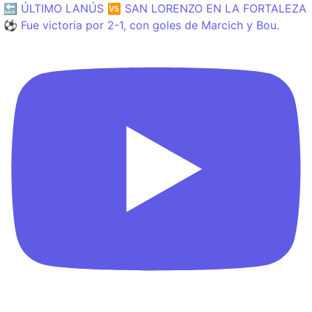
🔙 ÚLTIMO LANÚS 🆚 SAN LORENZO EN LA FORTALEZA
⚽️ Fue victoria por 2-1, con goles de Marcich y Bou.