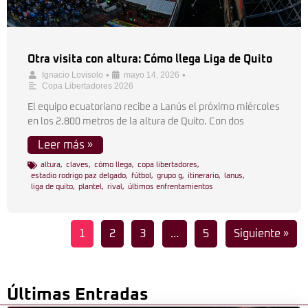
Otra visita con altura: Cómo llega Liga de Quito
•
•
Ignacio Lovisolo
mayo 14, 2026
Copa Libertadores 2026
El equipo ecuatoriano recibe a Lanús el próximo miércoles
en los 2.800 metros de la altura de Quito. Con dos
Leer más »
altura
,
claves
,
cómo llega
,
copa libertadores
,
estadio rodrigo paz delgado
,
fútbol
,
grupo g
,
itinerario
,
lanus
,
liga de quito
,
plantel
,
rival
,
últimos enfrentamientos
1
2
3
…
5
Siguiente »
Últimas Entradas