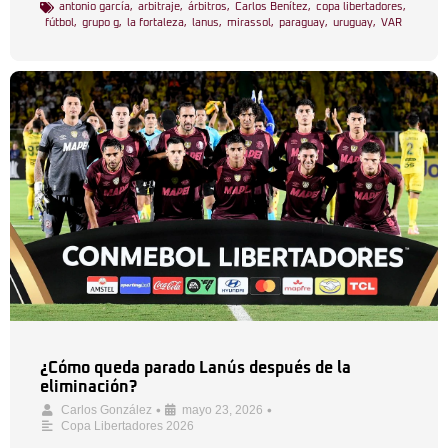
antonio garcía
,
arbitraje
,
árbitros
,
Carlos Benítez
,
copa libertadores
,
fútbol
,
grupo g
,
la fortaleza
,
lanus
,
mirassol
,
paraguay
,
uruguay
,
VAR
¿Cómo queda parado Lanús después de la
eliminación?
•
•
Carlos González
mayo 23, 2026
Copa Libertadores 2026