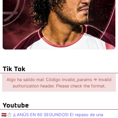
Tik Tok
Algo ha salido mal: Código invalid_params => Invalid
authorization header. Please check the format.
Youtube
🇱🇻⏱️ ¡LANÚS EN 60 SEGUNDOS! El repaso de una