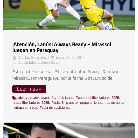
¡Atención, Lanús! Always Ready – Mirassol
juegan en Paraguay
•
•
Carlos González
mayo 19, 2026
Copa Libertadores 2026
Ésta noche desde las 21, se enfrentan Always Ready y
Mirassol, ¡en Paraguay!, por la fecha 5 del Grupo de
Leer más »
always ready
,
asunción
,
club lanus
,
Conmebol libertadores 2026
,
copa libertadores 2026
,
Fecha 5
,
granate
,
grupo g
,
lanus
,
liga de quito
,
mirassol
,
sede
,
Tabla de posiciones