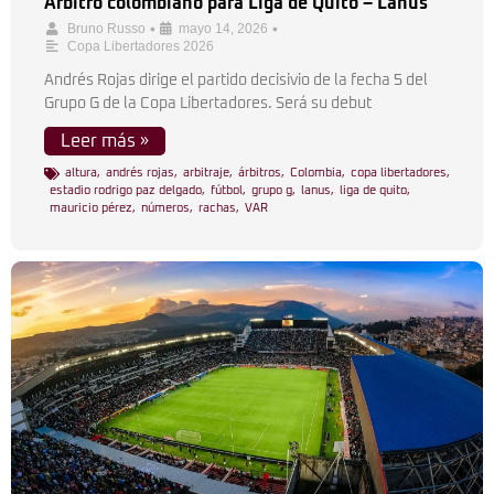
Árbitro colombiano para Liga de Quito – Lanús
•
•
Bruno Russo
mayo 14, 2026
Copa Libertadores 2026
Andrés Rojas dirige el partido decisivio de la fecha 5 del
Grupo G de la Copa Libertadores. Será su debut
Leer más »
altura
,
andrés rojas
,
arbitraje
,
árbitros
,
Colombia
,
copa libertadores
,
estadio rodrigo paz delgado
,
fútbol
,
grupo g
,
lanus
,
liga de quito
,
mauricio pérez
,
números
,
rachas
,
VAR