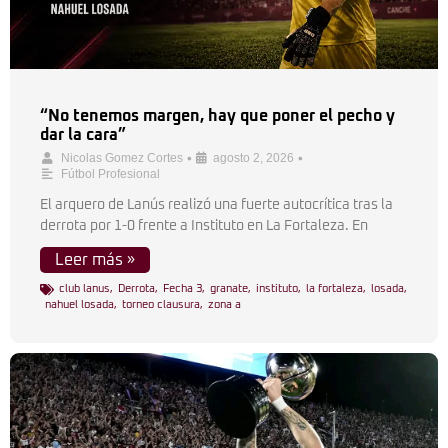
“No tenemos margen, hay que poner el pecho y
dar la cara”
•
•
Nicolas Gomez Cortes
agosto 2, 2026
Fútbol Profesional
El arquero de Lanús realizó una fuerte autocrítica tras la
derrota por 1-0 frente a Instituto en La Fortaleza. En
Leer más »
club lanus
,
Derrota
,
Fecha 3
,
granate
,
instituto
,
la fortaleza
,
losada
,
nahuel losada
,
torneo clausura
,
zona a