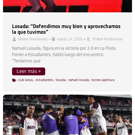
Losada: “Defendimos muy bien y aprovechamos
la que tuvimos”
•
•
Mateo Hernández
marzo 14, 2026
Fútbol Profesional
Nahuel Losada, figura en la victoria por 1-0 en La Plata
frente a Estudiantes, habló luego del encuentro:
“Teníamos que
Leer más »
club lanus
,
estudiantes
,
losada
,
nahuel losada
,
torneo apertura