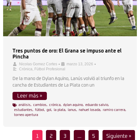
Tres puntos de oro: El Grana se impuso ante el
Pincha
•
•
Nicolas Gomez Cortes
marzo 13, 2026
Crónica
,
Fútbol Profesional
De la mano de Dylan Aquino, Lanús volvió al triunfo en la
cancha de Estudiantes de La Plata con un
Leer más »
análisis
,
cambios
,
crónica
,
dylan aquino
,
eduardo salvio
,
estudiantes
,
fútbol
,
gol
,
la plata
,
lanus
,
nahuel losada
,
ramiro carrera
,
torneo apertura
1
2
3
…
5
Siguiente »