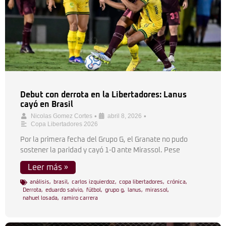
Debut con derrota en la Libertadores: Lanus
cayó en Brasil
•
•
Nicolas Gomez Cortes
abril 8, 2026
Copa Libertadores 2026
Por la primera fecha del Grupo G, el Granate no pudo
sostener la paridad y cayó 1-0 ante Mirassol. Pese
Leer más »
análisis
,
brasil
,
carlos izquierdoz
,
copa libertadores
,
crónica
,
Derrota
,
eduardo salvio
,
fútbol
,
grupo g
,
lanus
,
mirassol
,
nahuel losada
,
ramiro carrera