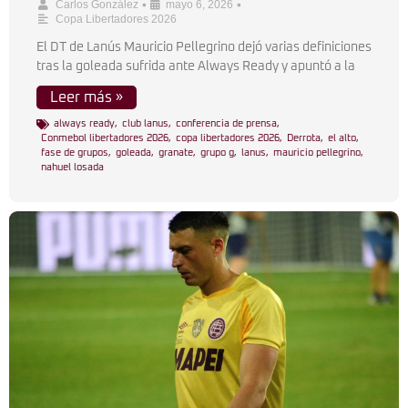
•
•
Carlos González
mayo 6, 2026
Copa Libertadores 2026
El DT de Lanús Mauricio Pellegrino dejó varias definiciones
tras la goleada sufrida ante Always Ready y apuntó a la
Leer más »
always ready
,
club lanus
,
conferencia de prensa
,
Conmebol libertadores 2026
,
copa libertadores 2026
,
Derrota
,
el alto
,
fase de grupos
,
goleada
,
granate
,
grupo g
,
lanus
,
mauricio pellegrino
,
nahuel losada