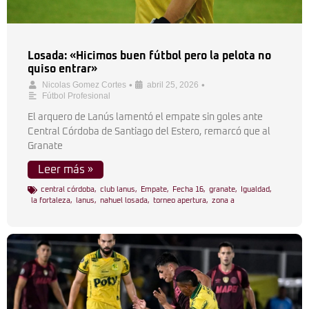
Losada: «Hicimos buen fútbol pero la pelota no
quiso entrar»
•
•
Nicolas Gomez Cortes
abril 25, 2026
Fútbol Profesional
El arquero de Lanús lamentó el empate sin goles ante
Central Córdoba de Santiago del Estero, remarcó que al
Granate
Leer más »
central córdoba
,
club lanus
,
Empate
,
Fecha 16
,
granate
,
Igualdad
,
la fortaleza
,
lanus
,
nahuel losada
,
torneo apertura
,
zona a