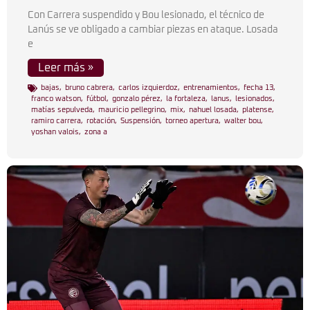
Con Carrera suspendido y Bou lesionado, el técnico de
Lanús se ve obligado a cambiar piezas en ataque. Losada
e
Leer más »
bajas
,
bruno cabrera
,
carlos izquierdoz
,
entrenamientos
,
fecha 13
,
franco watson
,
fútbol
,
gonzalo pérez
,
la fortaleza
,
lanus
,
lesionados
,
matías sepulveda
,
mauricio pellegrino
,
mix
,
nahuel losada
,
platense
,
ramiro carrera
,
rotación
,
Suspensión
,
torneo apertura
,
walter bou
,
yoshan valois
,
zona a