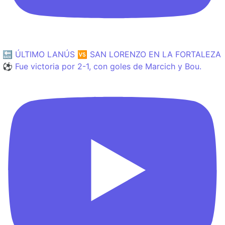
🔙 ÚLTIMO LANÚS 🆚 SAN LORENZO EN LA FORTALEZA
⚽️ Fue victoria por 2-1, con goles de Marcich y Bou.