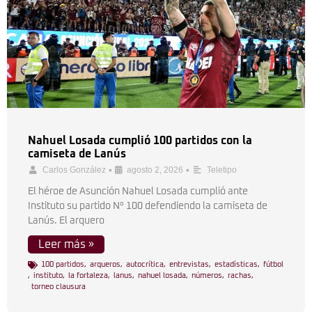
Nahuel Losada cumplió 100 partidos con la
camiseta de Lanús
•
•
Carlos González
agosto 2, 2026
Teletipo
El héroe de Asunción Nahuel Losada cumplió ante
Instituto su partido N° 100 defendiendo la camiseta de
Lanús. El arquero
Leer más »
100 partidos
,
arqueros
,
autocrítica
,
entrevistas
,
estadísticas
,
fútbol
,
instituto
,
la fortaleza
,
lanus
,
nahuel losada
,
números
,
rachas
,
torneo clausura