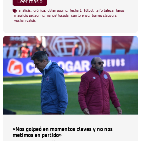
Leer más »
análisis
,
crónica
,
dylan aquino
,
fecha 1
,
fútbol
,
la fortaleza
,
lanus
,
mauricio pellegrino
,
nahuel losada
,
san lorenzo
,
torneo clausura
,
yoshan valois
«Nos golpeó en momentos claves y no nos
metimos en partido»