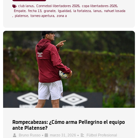
club lanus
,
Conmebol libertadores 2026
,
copa libertadores 2026
,
Empate
,
fecha 13
,
granate
,
Igualdad
,
la fortaleza
,
lanus
,
nahuel losada
,
platense
,
torneo apertura
,
zona a
Rompecabezas: ¿Cómo arma Pellegrino el equipo
ante Platense?
•
•
Bruno Russo
marzo 31, 2026
Fútbol Profesional