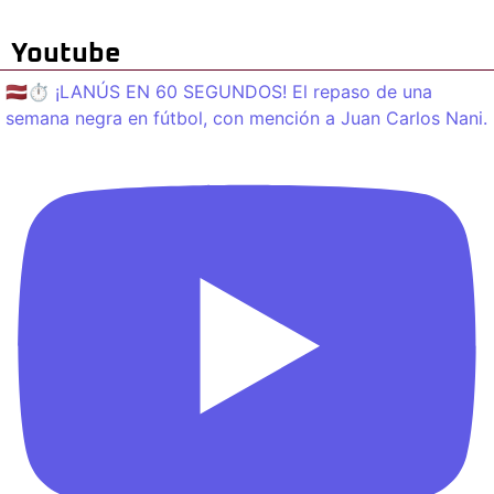
Youtube
🇱🇻⏱️ ¡LANÚS EN 60 SEGUNDOS! El repaso de una
semana negra en fútbol, con mención a Juan Carlos Nani.