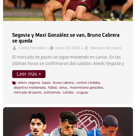
Segovia y Maxi González se van, Bruno Cabrera
se queda
•
•
Carlos González
enero 20, 2026
Mercado de pases
El mercado de pases se sigue moviendo en Lanús. En las
últimas horas se confirmaron dos salidas: Alexis Segovia y
Leer más »
alexis segovia
,
bajas
,
bruno cabrera
,
central córdoba
,
deportivo maldonado
,
fútbol
,
lanus
,
maximiliano gonzález
,
mercado de pases
,
préstamos
,
salidas
,
uruguay