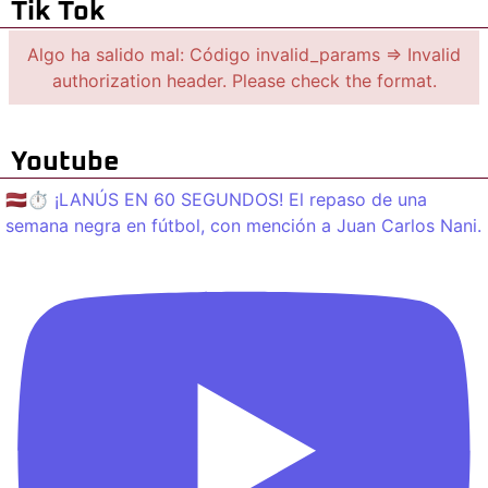
Tik Tok
Algo ha salido mal: Código invalid_params => Invalid
authorization header. Please check the format.
Youtube
🇱🇻⏱️ ¡LANÚS EN 60 SEGUNDOS! El repaso de una
semana negra en fútbol, con mención a Juan Carlos Nani.