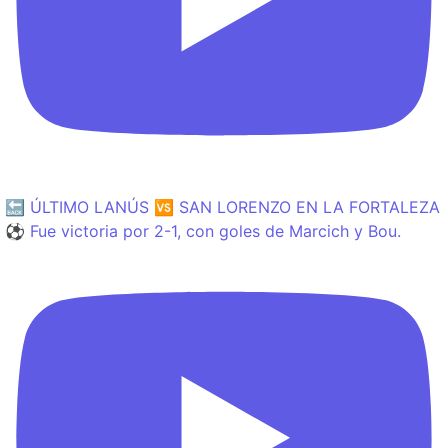
🔙 ÚLTIMO LANÚS 🆚 SAN LORENZO EN LA FORTALEZA
⚽️ Fue victoria por 2-1, con goles de Marcich y Bou.