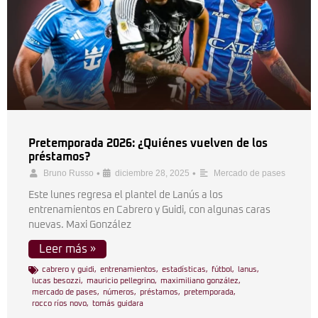
Pretemporada 2026: ¿Quiénes vuelven de los
préstamos?
•
•
Bruno Russo
diciembre 28, 2025
Mercado de pases
Este lunes regresa el plantel de Lanús a los
entrenamientos en Cabrero y Guidi, con algunas caras
nuevas. Maxi González
Leer más »
cabrero y guidi
,
entrenamientos
,
estadísticas
,
fútbol
,
lanus
,
lucas besozzi
,
mauricio pellegrino
,
maximiliano gonzález
,
mercado de pases
,
números
,
préstamos
,
pretemporada
,
rocco ríos novo
,
tomás guidara