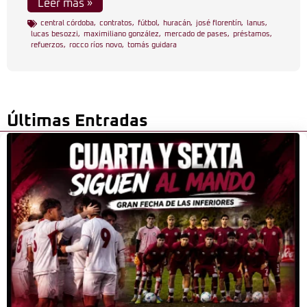
Leer más »
central córdoba
,
contratos
,
fútbol
,
huracán
,
josé florentín
,
lanus
,
lucas besozzi
,
maximiliano gonzález
,
mercado de pases
,
préstamos
,
refuerzos
,
rocco ríos novo
,
tomás guidara
Últimas Entradas