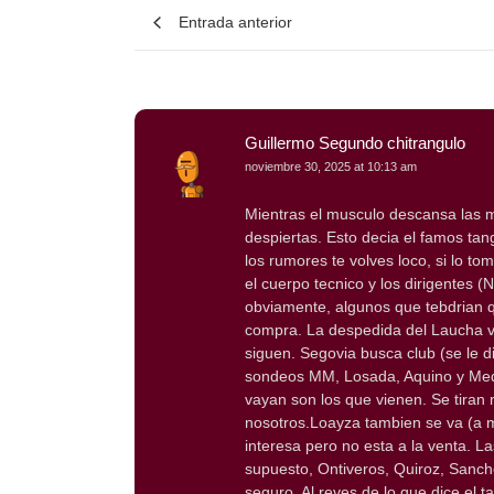
Entrada anterior
Guillermo Segundo chitrangulo
noviembre 30, 2025 at 10:13 am
Mientras el musculo descansa las m
despiertas. Esto decia el famos tan
los rumores te volves loco, si lo t
el cuerpo tecnico y los dirigentes (
obviamente, algunos que tebdrian q
compra. La despedida del Laucha va 
siguen. Segovia busca club (se le 
sondeos MM, Losada, Aquino y Medi
vayan son los que vienen. Se tira
nosotros.Loayza tambien se va (a m
interesa pero no esta a la venta. 
supuesto, Ontiveros, Quiroz, Sanch
seguro. Al reves de lo que dice el 