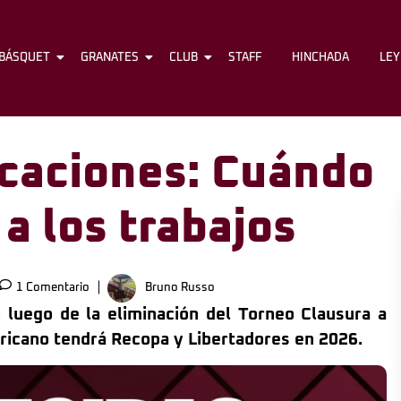
BÁSQUET
FÚTBOL
GRANATES
BÁSQUET
CLUB
GRANATES
STAFF
CLUB
HINCHADA
STAFF
LE
caciones: Cuándo
a los trabajos
1 Comentario
Bruno Russo
o luego de la eliminación del Torneo Clausura a
icano tendrá Recopa y Libertadores en 2026.