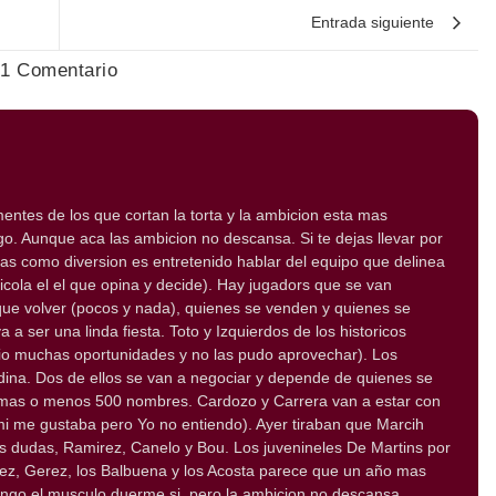
Entrada siguiente
1 Comentario
entes de los que cortan la torta y la ambicion esta mas
go. Aunque aca las ambicion no descansa. Si te dejas llevar por
omas como diversion es entretenido hablar del equipo que delinea
Nicola el el que opina y decide). Hay jugadors que se van
ue volver (pocos y nada), quienes se venden y quienes se
a ser una linda fiesta. Toto y Izquierdos de los historicos
dio muchas oportunidades y no las pudo aprovechar). Los
na. Dos de ellos se van a negociar y depende de quienes se
n mas o menos 500 nombres. Cardozo y Carrera van a estar con
i me gustaba pero Yo no entiendo). Ayer tiraban que Marcih
Las dudas, Ramirez, Canelo y Bou. Los juvenineles De Martins por
ez, Gerez, los Balbuena y los Acosta parece que un año mas
tango el musculo duerme si, pero la ambicion no descansa.