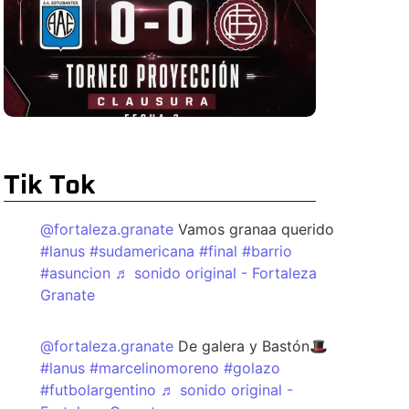
Tik Tok
@fortaleza.granate
Vamos granaa querido
#lanus
#sudamericana
#final
#barrio
#asuncion
♬ sonido original - Fortaleza
Granate
@fortaleza.granate
De galera y Bastón🎩
#lanus
#marcelinomoreno
#golazo
#futbolargentino
♬ sonido original -