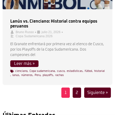
Lanús vs. Cienciano: Historial contra equipos
peruanos
•
•
Bruno Russo
julio 21, 2026
Copa Sudamericana 2026
El Granate enfrentará por primera vez al elenco de Cusco,
por los Playoffs de la Copa Sudamericana. Dos
campeones del
Leer más »
cienciano
,
Copa sudamericana
,
cusco
,
estadísticas
,
fútbol
,
historial
,
lanus
,
números
,
Peru
,
playoffs
,
rachas
1
2
Siguiente »