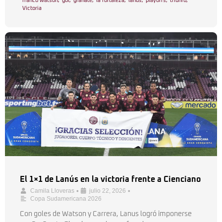
franco watson
,
gol
,
granate
,
la fortaleza
,
lanus
,
playoffs
,
triunfo
,
Victoria
El 1×1 de Lanús en la victoria frente a Cienciano
•
•
Camila Lloveras
julio 22, 2026
Copa Sudamericana 2026
Con goles de Watson y Carrera, Lanus logró imponerse