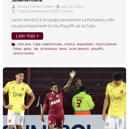
Sudamericana
•
•
Nicolas Gomez Cortes
julio 22, 2026
Copa Sudamericana 2026
,
Crónica
Lanús venció 2-0 al equipo peruano en La Fortaleza y dio
un paso importante en los Playoffs de la Copa
Leer más »
cienciano
,
Copa sudamericana
,
crónica
,
expulsados
,
franco watson
,
fútbol
,
goles
,
ida
,
la fortaleza
,
lanus
,
lucas besozzi
,
playoffs
,
ramiro carrera