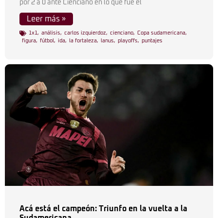
por 2 a 0 ante Cienciano en lo que fue el
Leer más »
1x1
,
análisis
,
carlos izquierdoz
,
cienciano
,
Copa sudamericana
,
figura
,
fútbol
,
ida
,
la fortaleza
,
lanus
,
playoffs
,
puntajes
Acá está el campeón: Triunfo en la vuelta a la