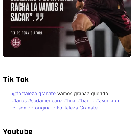
Tik Tok
@fortaleza.granate
Vamos granaa querido
#lanus
#sudamericana
#final
#barrio
#asuncion
♬ sonido original - Fortaleza Granate
Youtube