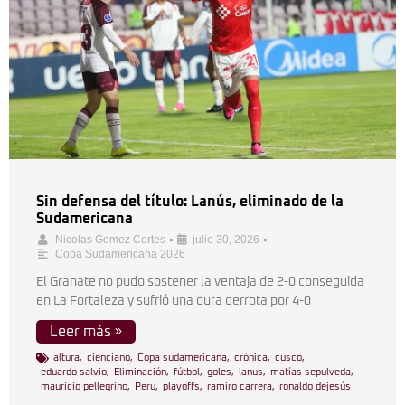
Sin defensa del título: Lanús, eliminado de la
Sudamericana
•
•
Nicolas Gomez Cortes
julio 30, 2026
Copa Sudamericana 2026
El Granate no pudo sostener la ventaja de 2-0 conseguida
en La Fortaleza y sufrió una dura derrota por 4-0
Leer más »
altura
,
cienciano
,
Copa sudamericana
,
crónica
,
cusco
,
eduardo salvio
,
Eliminación
,
fútbol
,
goles
,
lanus
,
matías sepulveda
,
mauricio pellegrino
,
Peru
,
playoffs
,
ramiro carrera
,
ronaldo dejesús