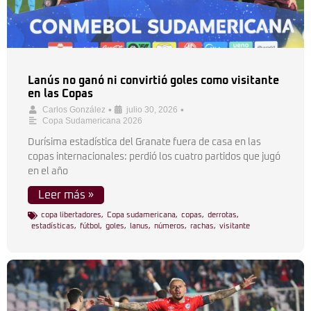
Lanús no ganó ni convirtió goles como visitante
en las Copas
•
•
Carlos González
julio 30, 2026
Copa Sudamericana 2026
Durísima estadística del Granate fuera de casa en las
copas internacionales: perdió los cuatro partidos que jugó
en el año
Leer más »
copa libertadores
,
Copa sudamericana
,
copas
,
derrotas
,
estadísticas
,
fútbol
,
goles
,
lanus
,
números
,
rachas
,
visitante