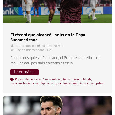
El récord que alcanzó Lanús en la Copa
Sudamericana
•
•
Bruno Russo
julio 24, 2026
Copa Sudamericana 2026
Con los dos goles a Cienciano, el Granate se metió en el
top 3 de equipos más goleadores en la
Leer más »
Copa sudamericana
,
franco watson
,
fútbol
,
goles
,
historia
,
independiente
,
lanus
,
liga de quito
,
ramiro carrera
,
récords
,
san pablo