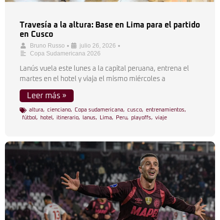
Travesía a la altura: Base en Lima para el partido
en Cusco
•
•
Bruno Russo
julio 26, 2026
Copa Sudamericana 2026
Lanús vuela este lunes a la capital peruana, entrena el
martes en el hotel y viaja el mismo miércoles a
Leer más »
altura
,
cienciano
,
Copa sudamericana
,
cusco
,
entrenamientos
,
fútbol
,
hotel
,
itinerario
,
lanus
,
Lima
,
Peru
,
playoffs
,
viaje