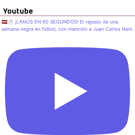
Youtube
🇱🇻⏱️ ¡LANÚS EN 60 SEGUNDOS! El repaso de una
semana negra en fútbol, con mención a Juan Carlos Nani.