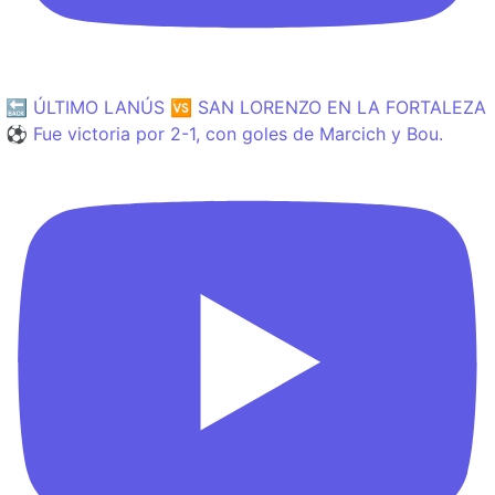
🔙 ÚLTIMO LANÚS 🆚 SAN LORENZO EN LA FORTALEZA
⚽️ Fue victoria por 2-1, con goles de Marcich y Bou.