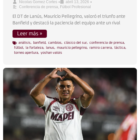
•
•
Nicolas Gomez Cortes
abril 13, 2026
Conferencia de prensa
,
Fútbol Profesional
El DT de Lanús, Mauricio Pellegrino, valoró el triunfo ante
Banfield y destacó la paciencia del equipo ante un rival
Leer más »
análisis
,
banfield
,
cambios
,
clásico del sur
,
conferencia de prensa
,
fútbol
,
la fortaleza
,
lanus
,
mauricio pellegrino
,
ramiro carrera
,
táctica
,
torneo apertura
,
yoshan valois