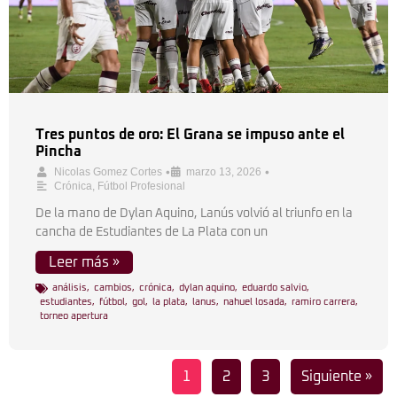
Tres puntos de oro: El Grana se impuso ante el
Pincha
•
•
Nicolas Gomez Cortes
marzo 13, 2026
Crónica
,
Fútbol Profesional
De la mano de Dylan Aquino, Lanús volvió al triunfo en la
cancha de Estudiantes de La Plata con un
Leer más »
análisis
,
cambios
,
crónica
,
dylan aquino
,
eduardo salvio
,
estudiantes
,
fútbol
,
gol
,
la plata
,
lanus
,
nahuel losada
,
ramiro carrera
,
torneo apertura
1
2
3
Siguiente »