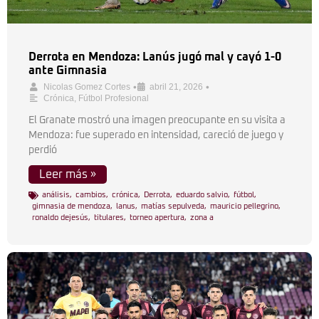
Derrota en Mendoza: Lanús jugó mal y cayó 1-0
ante Gimnasia
•
•
Nicolas Gomez Cortes
abril 21, 2026
Crónica
,
Fútbol Profesional
El Granate mostró una imagen preocupante en su visita a
Mendoza: fue superado en intensidad, careció de juego y
perdió
Leer más »
análisis
,
cambios
,
crónica
,
Derrota
,
eduardo salvio
,
fútbol
,
gimnasia de mendoza
,
lanus
,
matías sepulveda
,
mauricio pellegrino
,
ronaldo dejesús
,
titulares
,
torneo apertura
,
zona a