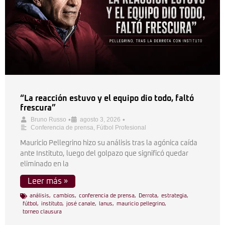
“La reacción estuvo y el equipo dio todo, faltó
frescura”
•
•
Bruno Russo
agosto 3, 2026
Conferencia de prensa
,
Fútbol Profesional
Mauricio Pellegrino hizo su análisis tras la agónica caída
ante Instituto, luego del golpazo que significó quedar
eliminado en la
Leer más »
análisis
,
cambios
,
conferencia de prensa
,
Derrota
,
estrategia
,
fútbol
,
instituto
,
josé canale
,
lanus
,
mauricio pellegrino
,
torneo clausura