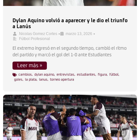
Dylan Aquino volvió a aparecer y le dio el triunfo
a Lanús
•
•
Nicolas Gomez Cortes
marzo 13, 2026
Fútbol Profesional
El extremo ingresó en el segundo tiempo, cambió el ritmo
del partido y marcó el gol del 1-0 ante Estudiantes
Leer más »
cambios
,
dylan aquino
,
entrevistas
,
estudiantes
,
figura
,
fútbol
,
goles
,
la plata
,
lanus
,
torneo apertura