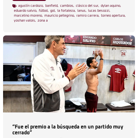
agustín cardozo
,
banfield
,
cambios
,
clásico del sur
,
dylan aquino
,
eduardo salvio
,
fútbol
,
gol
,
la fortaleza
,
lanus
,
lucas besozzi
,
marcelino moreno
,
mauricio pellegrino
,
ramiro carrera
,
torneo apertura
,
yoshan valois
,
zona a
“Fue el premio a la búsqueda en un partido muy
cerrado”