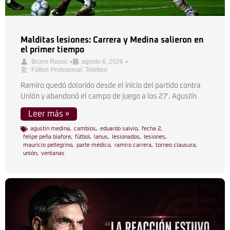
Malditas lesiones: Carrera y Medina salieron en
el primer tiempo
•
•
Bruno Russo
agosto 6, 2026
Fútbol Profesional
,
Teletipo
Ramiro quedó dolorido desde el inicio del partido contra
Unión y abandonó el campo de juego a los 27′. Agustín
Leer más »
agustín medina
,
cambios
,
eduardo salvio
,
fecha 2
,
felipe peña biafore
,
fútbol
,
lanus
,
lesionados
,
lesiones
,
mauricio pellegrino
,
parte médico
,
ramiro carrera
,
torneo clausura
,
unión
,
ventanas