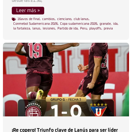
desde las 21.30,
Leer más »
16avos de final
,
cambios
,
cienciano
,
club lanus
,
Conmebol Sudamericana 2026
,
Copa sudamericana 2026
,
granate
,
ida
,
la fortaleza
,
lanus
,
lesiones
,
Partido de ida
,
Peru
,
playoffs
,
previa
¡Re copero! Triunfo clave de Lanús para ser líder