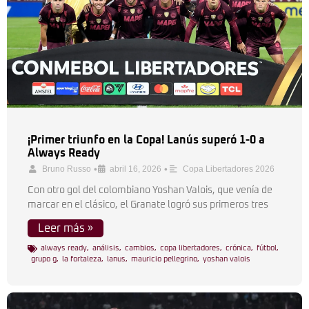
¡Primer triunfo en la Copa! Lanús superó 1-0 a
Always Ready
•
•
Bruno Russo
abril 16, 2026
Copa Libertadores 2026
Con otro gol del colombiano Yoshan Valois, que venía de
marcar en el clásico, el Granate logró sus primeros tres
Leer más »
always ready
,
análisis
,
cambios
,
copa libertadores
,
crónica
,
fútbol
,
grupo g
,
la fortaleza
,
lanus
,
mauricio pellegrino
,
yoshan valois