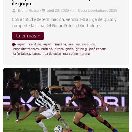
de grupo
•
•
Bruno Russo
abril 28, 2026
Copa Libertadores 2026
Con actitud y determinación, venció 1-0 a Liga de Quito y
comparte la cima del Grupo G de la Libertadores
Leer más »
agustín cardozo
,
agustín medina
,
análisis
,
cambios
,
copa libertadores
,
crónica
,
fútbol
,
goles
,
grupo g
,
josé canale
,
la fortaleza
,
lanus
,
liga de quito
,
marcelino moreno