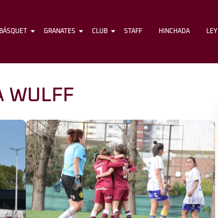
BÁSQUET
FÚTBOL
GRANATES
BÁSQUET
CLUB
GRANATES
STAFF
CLUB
HINCHADA
STAFF
LE
A WULFF