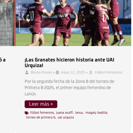
ó a
¡Las Granates hicieron historia ante UAI
Urquiza!
•
•
Bruno Russo
mayo 12, 2025
Fútbol Femenino
Por la segunda fecha de la Zona B del torneo de
Primera B 2025, el primer equipo femenino de
Lanús
Leer más »
fútbol femenino
,
juana wulff
,
lanus
,
magaly badilla
,
torneo de primera b
,
uai urquiza