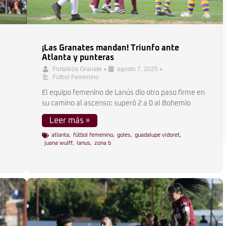
¡Las Granates mandan! Triunfo ante
Atlanta y punteras
•
•
Fortaleza Granate
agosto 7, 2025
Fútbol Femenino
El equipo femenino de Lanús dio otro paso firme en
su camino al ascenso: superó 2 a 0 al Bohemio
Leer más »
atlanta
,
fútbol femenino
,
goles
,
guadalupe vidoret
,
juana wulff
,
lanus
,
zona b