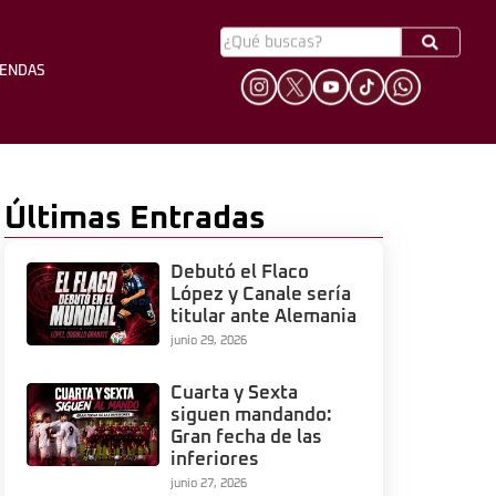
YENDAS
HINCHADA
LEYENDAS
Últimas Entradas
Debutó el Flaco
López y Canale sería
titular ante Alemania
junio 29, 2026
Cuarta y Sexta
siguen mandando:
Gran fecha de las
inferiores
junio 27, 2026