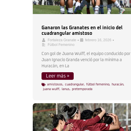
Ganaron las Granates en el inicio del
cuadrangular amistoso
•
•
Fortaleza Granate
febrero 16, 2026
Fútbol Femenino
Con gol de Juana Wulff, el equipo conducido por
Juan Ignacio Granda venció por la mínima a
Huracán, en La
Leer más »
amistosos
,
cuadrangular
,
fútbol femenino
,
huracán
,
juana wulff
,
lanus
,
pretemporada