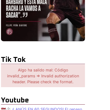
Tik Tok
Algo ha salido mal: Código
invalid_params => Invalid authorization
header. Please check the format.
Youtube
🇱🇻⏱️ ¡LANÚS EN 60 SEGUNDOS! El repaso