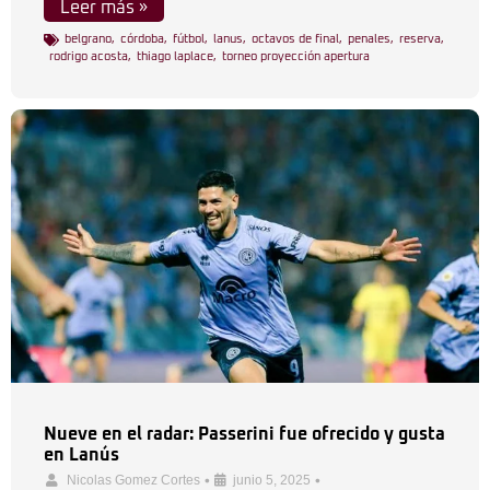
Leer más »
belgrano
,
córdoba
,
fútbol
,
lanus
,
octavos de final
,
penales
,
reserva
,
rodrigo acosta
,
thiago laplace
,
torneo proyección apertura
Nueve en el radar: Passerini fue ofrecido y gusta
en Lanús
•
•
Nicolas Gomez Cortes
junio 5, 2025