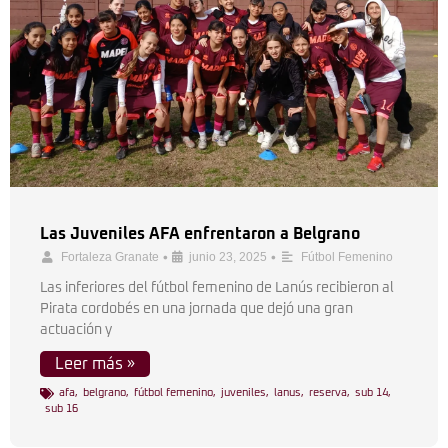
Las Juveniles AFA enfrentaron a Belgrano
•
•
Fortaleza Granate
junio 23, 2025
Fútbol Femenino
Las inferiores del fútbol femenino de Lanús recibieron al
Pirata cordobés en una jornada que dejó una gran
actuación y
Leer más »
afa
,
belgrano
,
fútbol femenino
,
juveniles
,
lanus
,
reserva
,
sub 14
,
sub 16