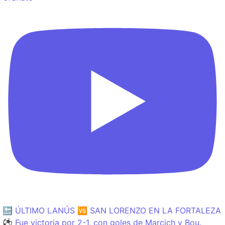
🔙 ÚLTIMO LANÚS 🆚 SAN LORENZO EN LA FORTALEZA
⚽️ Fue victoria por 2-1, con goles de Marcich y Bou.