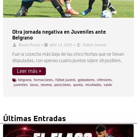
Otra jornada negativa en Juveniles ante
Belgrano
•
•
Bruno Russo
abril 13, 2025
Fútbol Juvenil
Fue la cosecha más baja de las cinco fechas que se llevan
disputadas, con apenas cuatro puntos sobre 18 posibles.
Leer más »
belgrano
,
formaciones
,
fútbol juvenil
,
goleadores
,
inferiores
,
juveniles
,
lanus
,
novena
,
posiciones
,
quinta
,
resultados
,
saldo
Últimas Entradas