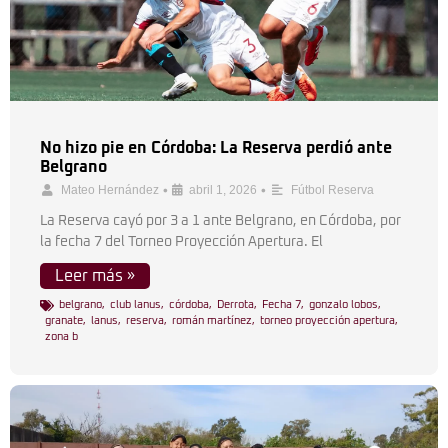
No hizo pie en Córdoba: La Reserva perdió ante
Belgrano
•
•
Mateo Hernández
abril 1, 2026
Fútbol Reserva
La Reserva cayó por 3 a 1 ante Belgrano, en Córdoba, por
la fecha 7 del Torneo Proyección Apertura. El
Leer más »
belgrano
,
club lanus
,
córdoba
,
Derrota
,
Fecha 7
,
gonzalo lobos
,
granate
,
lanus
,
reserva
,
román martínez
,
torneo proyección apertura
,
zona b