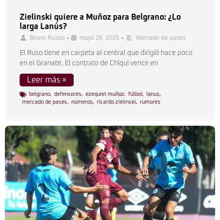
Zielinski quiere a Muñoz para Belgrano: ¿Lo
larga Lanús?
•
•
Bruno Russo
mayo 26, 2025
Mercado de pases
El Ruso tiene en carpeta al central que dirigió hace poco
en el Granate. El contrato de Chiqui vence en
Leer más »
belgrano
,
defensores
,
ezequiel muñoz
,
fútbol
,
lanus
,
mercado de pases
,
números
,
ricardo zielinski
,
rumores