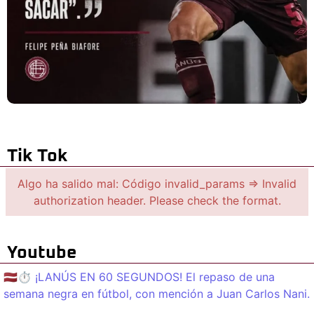
Tik Tok
Algo ha salido mal: Código invalid_params => Invalid
authorization header. Please check the format.
Youtube
🇱🇻⏱️ ¡LANÚS EN 60 SEGUNDOS! El repaso de una
semana negra en fútbol, con mención a Juan Carlos Nani.