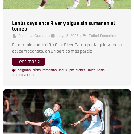
Lanús cayó ante River y sigue sin sumar en el
torneo
•
•
Fortaleza Granate
mayo 5, 2026
Fútbol Femenino
El femenino perdió 3 a 0 en River Camp por la quinta fecha
del campeonato, en un partido más parejo
Leer más »
belgrano
,
fútbol femenino
,
lanus
,
posiciones
,
river
,
tabla
,
torneo apertura