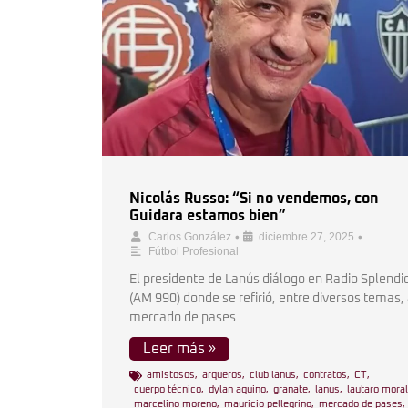
Nicolás Russo: “Si no vendemos, con
Guidara estamos bien”
•
•
Carlos González
diciembre 27, 2025
Fútbol Profesional
El presidente de Lanús diálogo en Radio Splendi
(AM 990) donde se refirió, entre diversos temas, 
mercado de pases
Leer más »
amistosos
,
arqueros
,
club lanus
,
contratos
,
CT
,
cuerpo técnico
,
dylan aquino
,
granate
,
lanus
,
lautaro mora
marcelino moreno
,
mauricio pellegrino
,
mercado de pases
,