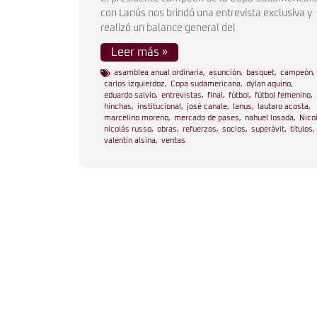
con Lanús nos brindó una entrevista exclusiva y
realizó un balance general del
Leer más »
asamblea anual ordinaria
,
asunción
,
basquet
,
campeón
,
carlos izquierdoz
,
Copa sudamericana
,
dylan aquino
,
eduardo salvio
,
entrevistas
,
final
,
fútbol
,
fútbol femenino
,
hinchas
,
institucional
,
josé canale
,
lanus
,
lautaro acosta
,
marcelino moreno
,
mercado de pases
,
nahuel losada
,
Nico
nicolás russo
,
obras
,
refuerzos
,
socios
,
superávit
,
títulos
,
valentín alsina
,
ventas