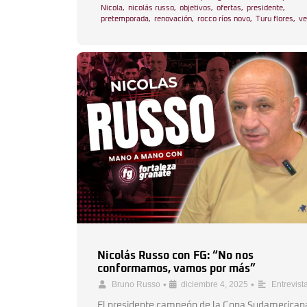
Nicola
,
nicolás russo
,
objetivos
,
ofertas
,
presidente
,
pretemporada
,
renovación
,
rocco ríos novo
,
Turu flores
,
ve
Nicolás Russo con FG: “No nos
conformamos, vamos por más”
•
•
Bruno Russo
diciembre 4, 2025
Entrevist
El presidente campeón de la Copa Sudamerican