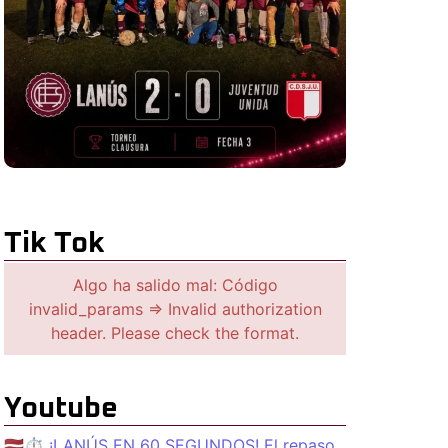
Tik Tok
Algo ha salido mal: Código
invalid_params => Invalid authorization
header. Please check the format.
Youtube
🇱🇻⏱️ ¡LANÚS EN 60 SEGUNDOS! El repaso