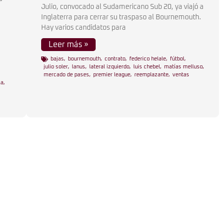
Julio, convocado al Sudamericano Sub 20, ya viajó a
Inglaterra para cerrar su traspaso al Bournemouth.
Hay varios candidatos para
Leer más »
bajas
,
bournemouth
,
contrato
,
federico helale
,
fútbol
,
julio soler
,
lanus
,
lateral izquierdo
,
luis chebel
,
matías melluso
,
mercado de pases
,
premier league
,
reemplazante
,
ventas
la
,