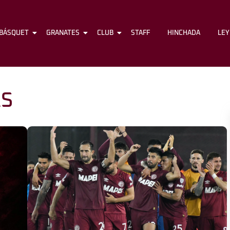
BÁSQUET
FÚTBOL
GRANATES
BÁSQUET
CLUB
GRANATES
STAFF
CLUB
HINCHADA
STAFF
LE
AS