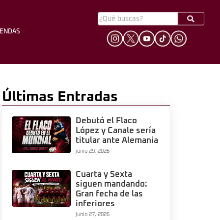
YENDAS
HINCHADA
LEYENDAS
Últimas Entradas
Debutó el Flaco
López y Canale sería
titular ante Alemania
junio 29, 2026
Cuarta y Sexta
siguen mandando:
Gran fecha de las
inferiores
junio 27, 2026