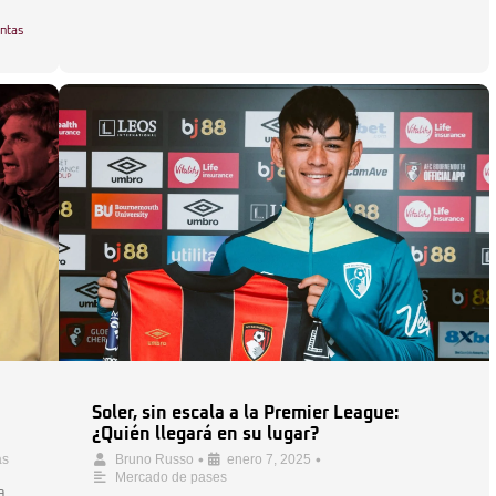
ntas
Soler, sin escala a la Premier League:
¿Quién llegará en su lugar?
•
•
as
Bruno Russo
enero 7, 2025
Mercado de pases
a