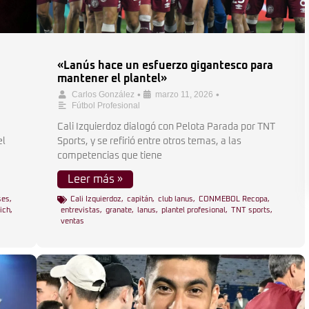
«Lanús hace un esfuerzo gigantesco para
mantener el plantel»
•
•
Carlos González
marzo 11, 2026
Fútbol Profesional
Cali Izquierdoz dialogó con Pelota Parada por TNT
el
Sports, y se refirió entre otros temas, a las
competencias que tiene
Leer más »
ses
,
Cali Izquierdoz
,
capitán
,
club lanus
,
CONMEBOL Recopa
,
ich
,
entrevistas
,
granate
,
lanus
,
plantel profesional
,
TNT sports
,
ventas