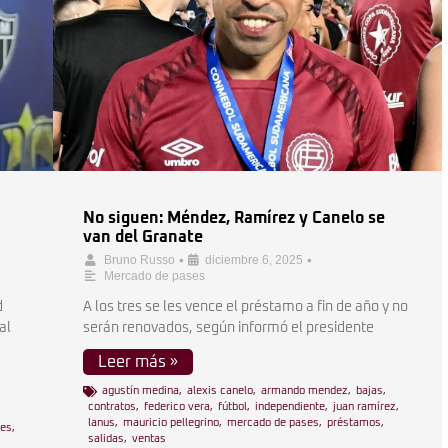
No siguen: Méndez, Ramírez y Canelo se
van del Granate
•
•
Bruno Russo
diciembre 6, 2025
Mercado de pases
d
A los tres se les vence el préstamo a fin de año y no
al
serán renovados, según informó el presidente
Leer más »
agustín medina
,
alexis canelo
,
armando mendez
,
bajas
,
contratos
,
federico vera
,
fútbol
,
independiente
,
juan ramírez
,
lanus
,
mauricio pellegrino
,
mercado de pases
,
préstamos
,
les
,
salidas
,
ventas