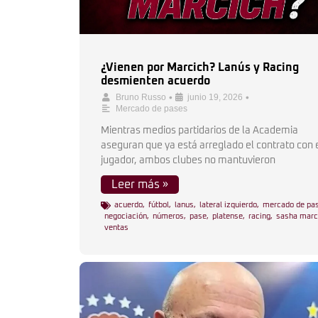
¿Vienen por Marcich? Lanús y Racing
desmienten acuerdo
•
•
Bruno Russo
junio 19, 2026
Mercado de pases
Mientras medios partidarios de la Academia
aseguran que ya está arreglado el contrato con 
jugador, ambos clubes no mantuvieron
Leer más »
acuerdo
,
fútbol
,
lanus
,
lateral izquierdo
,
mercado de pa
negociación
,
números
,
pase
,
platense
,
racing
,
sasha marc
ventas