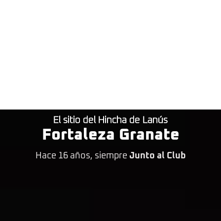
El sitio del Hincha de Lanús
Fortaleza Granate
Hace 16 años, siempre
Junto al Club