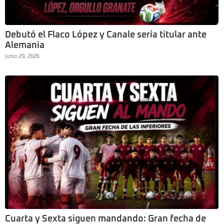
Debutó el Flaco López y Canale sería titular ante
Alemania
junio 29, 2026
Cuarta y Sexta siguen mandando: Gran fecha de