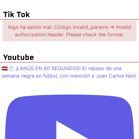
Tik Tok
Algo ha salido mal: Código invalid_params => Invalid
authorization header. Please check the format.
Youtube
🇱🇻⏱️ ¡LANÚS EN 60 SEGUNDOS! El repaso de una
semana negra en fútbol, con mención a Juan Carlos Nani.