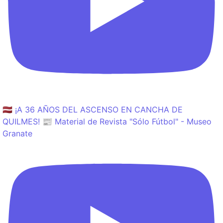
🇱🇻 ¡A 36 AÑOS DEL ASCENSO EN CANCHA DE
QUILMES! 📰 Material de Revista "Sólo Fútbol" - Museo
Granate