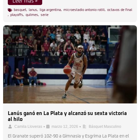
Leer más »
basquet
,
lanus
,
liga argentina
,
microestadio antonio rotili
,
octavos de final
,
playoffs
,
quilmes
,
serie
Lanús ganó en La Plata y alcanzó su sexta victoria
al hilo
•
•
Camila Lloveras
marzo 12, 2026
Básquet Masculino
El Granate superó 102-90 a Gimnasia y Esgrima La Plata en el