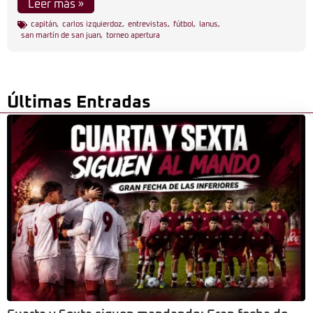
Leer más »
capitán
,
carlos izquierdoz
,
entrevistas
,
fútbol
,
lanus
,
san martín de san juan
,
torneo apertura
Últimas Entradas