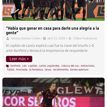
“Había que ganar en casa para darle una alegría a la
gente”
•
•
Nicolas Gomez Cortes
abril 13, 2026
Fútbol Profesional
El capitán de Lanús explicó cual fue la clave del triunfo 1-0
ante Banfield y destacó la importancia de responderle
Leer más »
banfield
,
cali
,
capitán
,
carlos izquierdoz
,
clásico del sur
,
entrevistas
,
fútbol
,
Hinchada
,
la fortaleza
,
lanus
,
recibimiento
,
torneo apertura