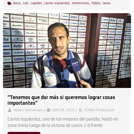
boca
,
cali
,
capitán
,
carlos izquierdoz
,
entrevistas
,
fútbol
,
lanus
“Tenemos que dar más si queremos lograr cosas
importantes”
•
•
Mateo Hernández
abril 28, 2025
Fútbol Profesional
Carlos Izquierdoz, uno de los mejores del partido, habló en
zona mixta luego de la victoria de Lanús 1-0 frente