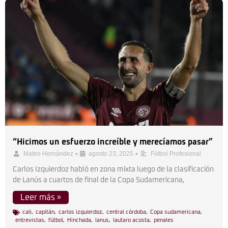
“Hicimos un esfuerzo increíble y merecíamos pasar”
•
•
Mateo Hernández
agosto 23, 2025
Fútbol Profesional
Carlos Izquierdoz habló en zona mixta luego de la clasificación
de Lanús a cuartos de final de la Copa Sudamericana,
Leer más »
cali
,
capitán
,
carlos izquierdoz
,
central córdoba
,
Copa sudamericana
,
entrevistas
,
fútbol
,
Hinchada
,
lanus
,
lautaro acosta
,
penales