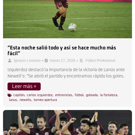
“Esta noche salió todo y así se hace mucho más
fácil”
•
•
Ignacio Lovisolo
marzo 17, 2026
Fútbol Profesional
Izquierdoz destacó la importancia de la victoria de Lanús ante
Newell’s: “Se abrió el partido y encontramos rápido los goles.
Leer más »
capitán
,
carlos izquierdoz
,
entrevistas
,
fútbol
,
goleada
,
la fortaleza
,
lanus
,
newells
,
torneo apertura