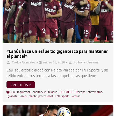
«Lanús hace un esfuerzo gigantesco para mantener
el plantel»
•
•
Carlos González
marzo 11, 2026
Fútbol Profesional
Cali Izquierdoz dialogó con Pelota Parada por TNT Sports, y se
refirió entre otros temas, a las competencias que tiene
Leer más »
Cali Izquierdoz
,
capitán
,
club lanus
,
CONMEBOL Recopa
,
entrevistas
,
granate
,
lanus
,
plantel profesional
,
TNT sports
,
ventas