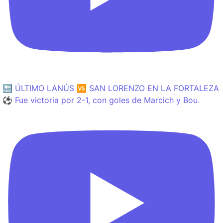
🔙 ÚLTIMO LANÚS 🆚 SAN LORENZO EN LA FORTALEZA
⚽️ Fue victoria por 2-1, con goles de Marcich y Bou.