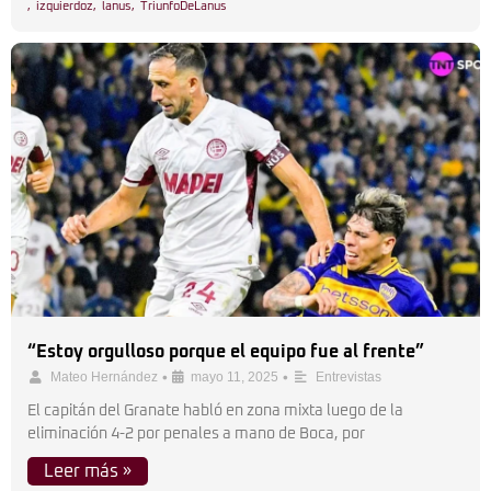
,
izquierdoz
,
lanus
,
TriunfoDeLanus
“Estoy orgulloso porque el equipo fue al frente”
•
•
Mateo Hernández
mayo 11, 2025
Entrevistas
El capitán del Granate habló en zona mixta luego de la
eliminación 4-2 por penales a mano de Boca, por
Leer más »