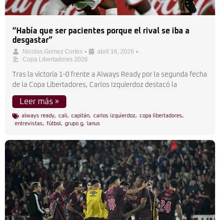
“Había que ser pacientes porque el rival se iba a
desgastar”
•
•
Nicolas Gomez Cortes
abril 16, 2026
Copa Libertadores 2026
Tras la victoria 1-0 frente a Always Ready por la segunda fecha
de la Copa Libertadores, Carlos Izquierdoz destacó la
Leer más »
always ready
,
cali
,
capitán
,
carlos izquierdoz
,
copa libertadores
,
entrevistas
,
fútbol
,
grupo g
,
lanus