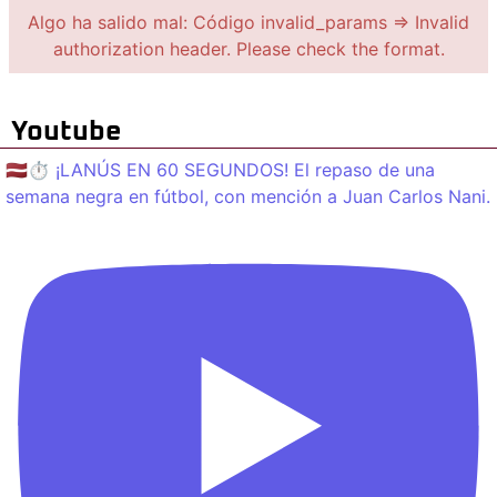
Algo ha salido mal: Código invalid_params => Invalid
authorization header. Please check the format.
Youtube
🇱🇻⏱️ ¡LANÚS EN 60 SEGUNDOS! El repaso de una
semana negra en fútbol, con mención a Juan Carlos Nani.