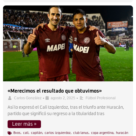
«Merecimos el resultado que obtuvimos»
•
•
Carlos González
agosto 2, 2025
Fútbol Profesional
Así lo expresó el Cali Izquierdoz, tras el triunfo ante Huracán,
partido que significó su regreso a la titularidad tras
Leer más »
8vos
,
cali
,
capitán
,
carlos izquierdoz
,
club lanus
,
copa argentina
,
huracán