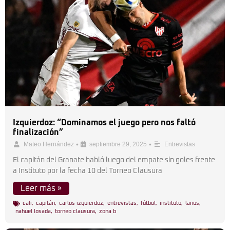
Izquierdoz: “Dominamos el juego pero nos faltó
finalización”
•
•
Mateo Hernández
septiembre 29, 2025
Entrevistas
El capitán del Granate habló luego del empate sin goles frente
a Instituto por la fecha 10 del Torneo Clausura
Leer más »
cali
,
capitán
,
carlos izquierdoz
,
entrevistas
,
fútbol
,
instituto
,
lanus
,
nahuel losada
,
torneo clausura
,
zona b