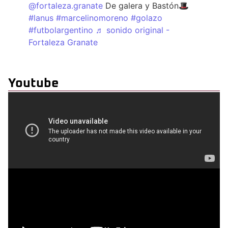
@fortaleza.granate
De galera y Bastón🎩
#lanus
#marcelinomoreno
#golazo
#futbolargentino
♬ sonido original -
Fortaleza Granate
Youtube