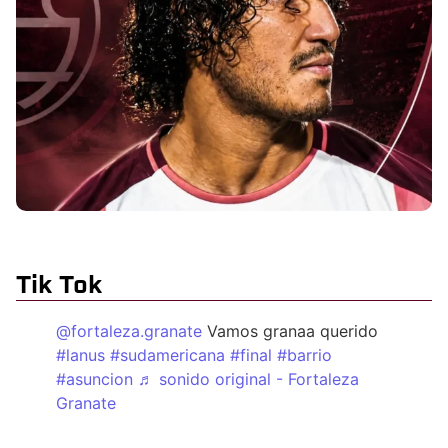
Tik Tok
@fortaleza.granate
Vamos granaa querido
#lanus
#sudamericana
#final
#barrio
#asuncion
♬ sonido original - Fortaleza
Granate