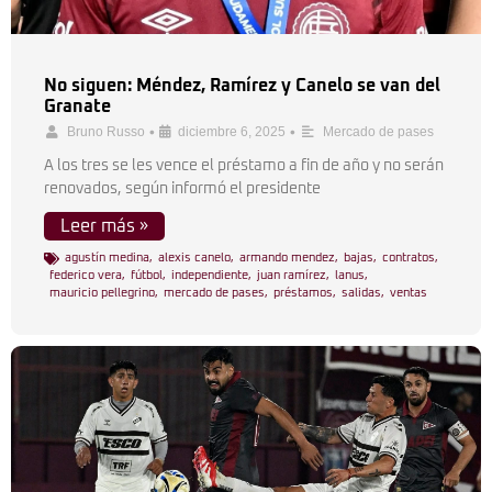
No siguen: Méndez, Ramírez y Canelo se van del
Granate
•
•
Bruno Russo
diciembre 6, 2025
Mercado de pases
A los tres se les vence el préstamo a fin de año y no serán
renovados, según informó el presidente
Leer más »
agustín medina
,
alexis canelo
,
armando mendez
,
bajas
,
contratos
,
federico vera
,
fútbol
,
independiente
,
juan ramírez
,
lanus
,
mauricio pellegrino
,
mercado de pases
,
préstamos
,
salidas
,
ventas