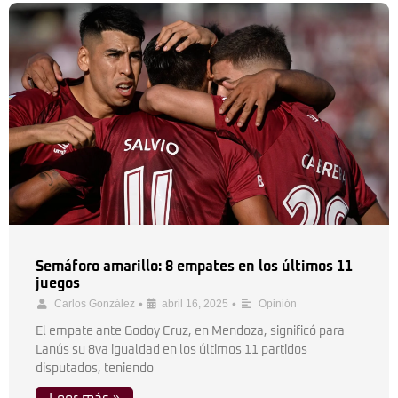
Semáforo amarillo: 8 empates en los últimos 11
juegos
•
•
Carlos González
abril 16, 2025
Opinión
El empate ante Godoy Cruz, en Mendoza, significó para
Lanús su 8va igualdad en los últimos 11 partidos
disputados, teniendo