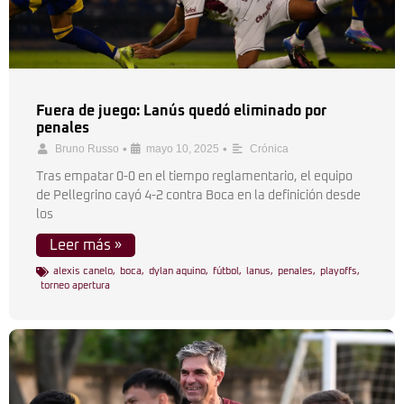
Fuera de juego: Lanús quedó eliminado por
penales
•
•
Bruno Russo
mayo 10, 2025
Crónica
Tras empatar 0-0 en el tiempo reglamentario, el equipo
de Pellegrino cayó 4-2 contra Boca en la definición desde
los
Leer más »
alexis canelo
,
boca
,
dylan aquino
,
fútbol
,
lanus
,
penales
,
playoffs
,
torneo apertura