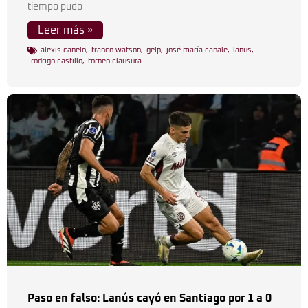
tiempo pudo
Leer más »
alexis canelo
,
franco watson
,
gelp
,
josé maría canale
,
lanus
,
rodrigo castillo
,
torneo clausura
Paso en falso: Lanús cayó en Santiago por 1 a 0