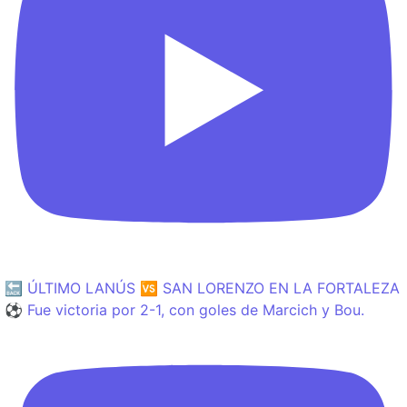
🔙 ÚLTIMO LANÚS 🆚 SAN LORENZO EN LA FORTALEZA
⚽️ Fue victoria por 2-1, con goles de Marcich y Bou.