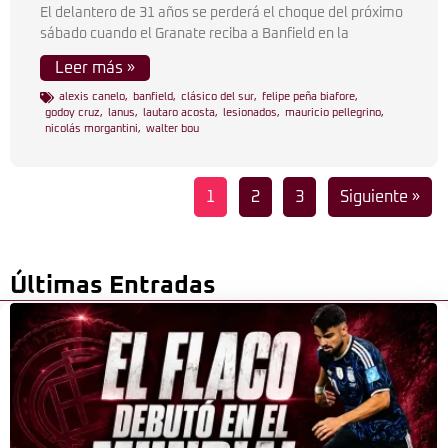
El delantero de 31 años se perderá el choque del próximo
sábado cuando el Granate reciba a Banfield en la
Leer más »
alexis canelo
,
banfield
,
clásico del sur
,
felipe peña biafore
,
godoy cruz
,
lanus
,
lautaro acosta
,
lesionados
,
mauricio pellegrino
,
nicolás morgantini
,
walter bou
1
2
3
Siguiente »
Últimas Entradas