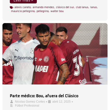
Leer más »
alexis canelo
,
armando mendez
,
clásico del sur
,
club lanus
,
lanus
,
mauricio pellegrino
,
pellegrino
,
walter bou
Parte médico: Bou, afuera del Clásico
•
•
Nicolas Gomez Cortes
abril 12, 2025
Fútbol Profesional