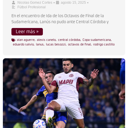
•
•
Nicolas Gomez Cortes
agosto 15, 2025
Fútbol Profesional
En el encuentro de Ida de los Octavos de Final de la
Sudamericana, Lanús no pudo ante Central Córdoba y
Leer más »
alan aguerre
,
alexis canelo
,
central córdoba
,
Copa sudamericana
,
eduardo salvio
,
lanus
,
lucas besozzi
,
octavos de final
,
rodrigo castillo