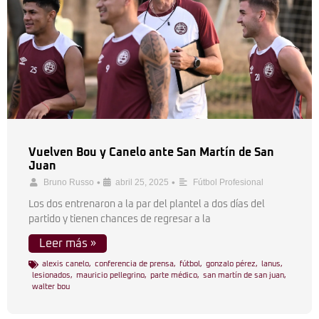
Vuelven Bou y Canelo ante San Martín de San
Juan
•
•
Bruno Russo
abril 25, 2025
Fútbol Profesional
Los dos entrenaron a la par del plantel a dos días del
partido y tienen chances de regresar a la
Leer más »
alexis canelo
,
conferencia de prensa
,
fútbol
,
gonzalo pérez
,
lanus
,
lesionados
,
mauricio pellegrino
,
parte médico
,
san martín de san juan
,
walter bou