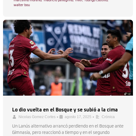
marcelino moreno
,
mauricio pellegrino
,
river
,
rodrigo castillo
,
walter bou
Lo dio vuelta en el Bosque y se subió a la cima
•
•
Nicolas Gomez Cortes
agosto 17, 2025
Crónica
Un Lanús alternativo arrancó perdiendo en el Bosque ante
Gimnasia, pero reaccionó a tiempo y en el segundo