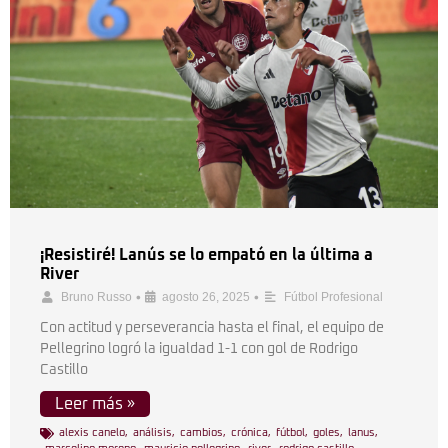
¡Resistiré! Lanús se lo empató en la última a
River
•
•
Bruno Russo
agosto 26, 2025
Fútbol Profesional
Con actitud y perseverancia hasta el final, el equipo de
Pellegrino logró la igualdad 1-1 con gol de Rodrigo
Castillo
Leer más »
alexis canelo
,
análisis
,
cambios
,
crónica
,
fútbol
,
goles
,
lanus
,