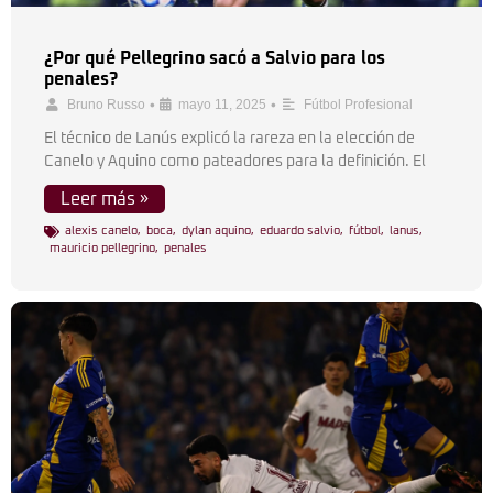
¿Por qué Pellegrino sacó a Salvio para los
penales?
•
•
Bruno Russo
mayo 11, 2025
Fútbol Profesional
El técnico de Lanús explicó la rareza en la elección de
Canelo y Aquino como pateadores para la definición. El
Leer más »
alexis canelo
,
boca
,
dylan aquino
,
eduardo salvio
,
fútbol
,
lanus
,
mauricio pellegrino
,
penales