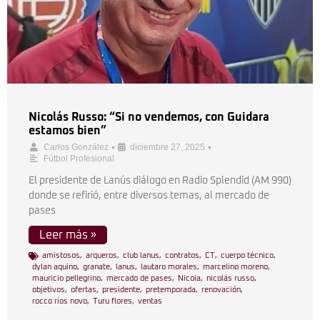
Nicolás Russo: “Si no vendemos, con Guidara
estamos bien”
•
•
Carlos González
diciembre 27, 2025
Fútbol Profesional
El presidente de Lanús diálogo en Radio Splendid (AM 990)
donde se refirió, entre diversos temas, al mercado de
pases
Leer más »
amistosos
,
arqueros
,
club lanus
,
contratos
,
CT
,
cuerpo técnico
,
dylan aquino
,
granate
,
lanus
,
lautaro morales
,
marcelino moreno
,
mauricio pellegrino
,
mercado de pases
,
Nicola
,
nicolás russo
,
objetivos
,
ofertas
,
presidente
,
pretemporada
,
renovación
,
rocco ríos novo
,
Turu flores
,
ventas