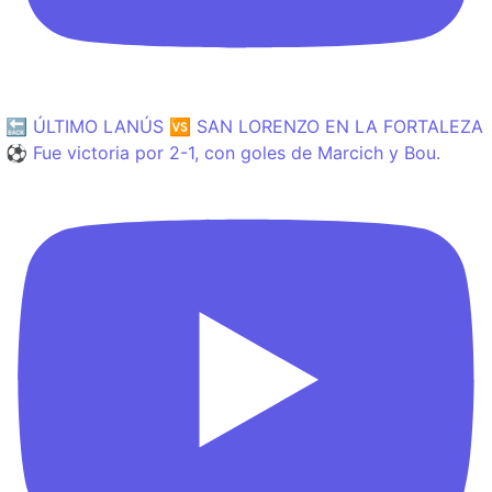
🔙 ÚLTIMO LANÚS 🆚 SAN LORENZO EN LA FORTALEZA
⚽️ Fue victoria por 2-1, con goles de Marcich y Bou.