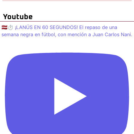
Youtube
🇱🇻⏱️ ¡LANÚS EN 60 SEGUNDOS! El repaso de una
semana negra en fútbol, con mención a Juan Carlos Nani.