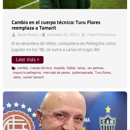
Cambio en el cuerpo técnico: Turu Flores
reemplaza a Tamarit
•
•
Bruno Russo
diciembre 28, 2025
Fútbol Profesional
El ex delantero de Vélez, compañero de Pellegrino como
jugador en los ’90, se suma a Lanús en lugar del
Leer más »
cambio
,
cuerpo técnico
,
españa
,
fútbol
,
lanus
,
las palmas
,
mauricio pellegrino
,
mercado de pases
,
pretemporada
,
Turu flores
,
vélez
,
xavier tamarit