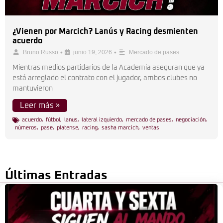
¿Vienen por Marcich? Lanús y Racing desmienten
acuerdo
•
•
Bruno Russo
junio 19, 2026
Mercado de pases
Mientras medios partidarios de la Academia aseguran que ya
está arreglado el contrato con el jugador, ambos clubes no
mantuvieron
Leer más »
acuerdo
,
fútbol
,
lanus
,
lateral izquierdo
,
mercado de pases
,
negociación
,
números
,
pase
,
platense
,
racing
,
sasha marcich
,
ventas
Últimas Entradas