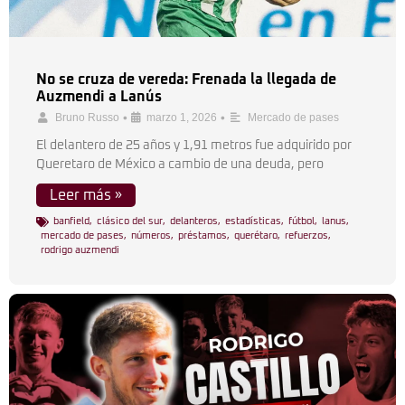
No se cruza de vereda: Frenada la llegada de
Auzmendi a Lanús
•
•
Bruno Russo
marzo 1, 2026
Mercado de pases
El delantero de 25 años y 1,91 metros fue adquirido por
Queretaro de México a cambio de una deuda, pero
Leer más »
banfield
,
clásico del sur
,
delanteros
,
estadísticas
,
fútbol
,
lanus
,
mercado de pases
,
números
,
préstamos
,
querétaro
,
refuerzos
,
rodrigo auzmendi