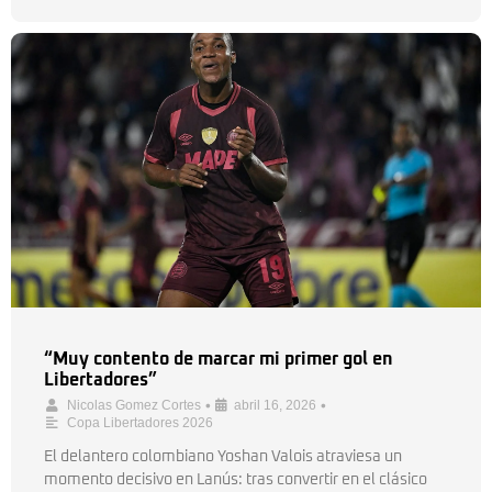
“Muy contento de marcar mi primer gol en
Libertadores”
•
•
Nicolas Gomez Cortes
abril 16, 2026
Copa Libertadores 2026
El delantero colombiano Yoshan Valois atraviesa un
momento decisivo en Lanús: tras convertir en el clásico