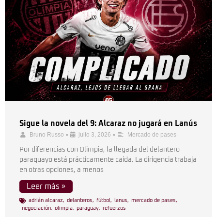
Sigue la novela del 9: Alcaraz no jugará en Lanús
•
•
Bruno Russo
julio 3, 2026
Mercado de pases
Por diferencias con Olimpia, la llegada del delantero
paraguayo está prácticamente caída. La dirigencia trabaja
en otras opciones, a menos
Leer más »
adrián alcaraz
,
delanteros
,
fútbol
,
lanus
,
mercado de pases
,
negociación
,
olimpia
,
paraguay
,
refuerzos