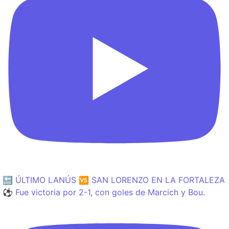
🔙 ÚLTIMO LANÚS 🆚 SAN LORENZO EN LA FORTALEZA
⚽️ Fue victoria por 2-1, con goles de Marcich y Bou.