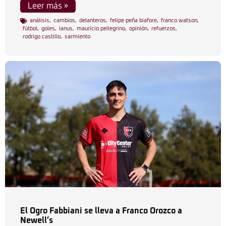
Leer más »
análisis
,
cambios
,
delanteros
,
felipe peña biafore
,
franco watson
,
fútbol
,
goles
,
lanus
,
mauricio pellegrino
,
opinión
,
refuerzos
,
rodrigo castillo
,
sarmiento
El Ogro Fabbiani se lleva a Franco Orozco a
Newell’s