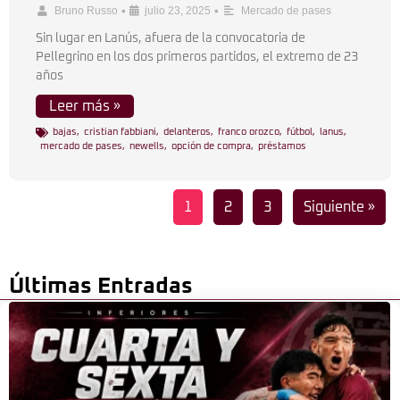
•
•
Bruno Russo
julio 23, 2025
Mercado de pases
Sin lugar en Lanús, afuera de la convocatoria de
Pellegrino en los dos primeros partidos, el extremo de 23
años
Leer más »
bajas
,
cristian fabbiani
,
delanteros
,
franco orozco
,
fútbol
,
lanus
,
mercado de pases
,
newells
,
opción de compra
,
préstamos
1
2
3
Siguiente »
Últimas Entradas