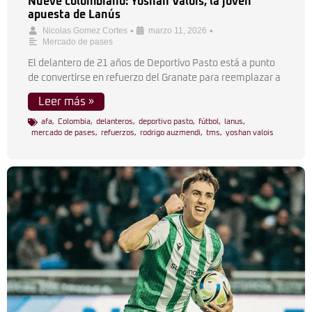
Nueve colombiano: Yoshan Valois, la joven
apuesta de Lanús
•
•
Nicolas Gomez Cortes
marzo 11, 2026
Mercado de pases
El delantero de 21 años de Deportivo Pasto está a punto
de convertirse en refuerzo del Granate para reemplazar a
Leer más »
afa
,
Colombia
,
delanteros
,
deportivo pasto
,
fútbol
,
lanus
,
mercado de pases
,
refuerzos
,
rodrigo auzmendi
,
tms
,
yoshan valois