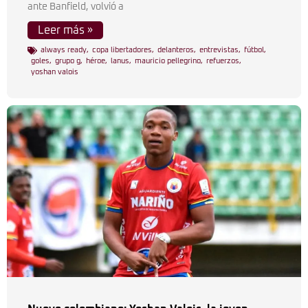
ante Banfield, volvió a
Leer más »
always ready
,
copa libertadores
,
delanteros
,
entrevistas
,
fútbol
,
goles
,
grupo g
,
héroe
,
lanus
,
mauricio pellegrino
,
refuerzos
,
yoshan valois