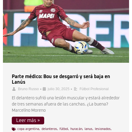
Parte médico: Bou se desgarró y será baja en
Lanús
•
•
Bruno Russo
julio 30, 2025
Fútbol Profesional
El delantero sufrió una lesión muscular y estará alrededor
de tres semanas afuera de las canchas. ¿La buena?
Marcelino Moreno
Leer más »
copa argentina
,
delanteros
,
fútbol
,
huracán
,
lanus
,
lesionados
,