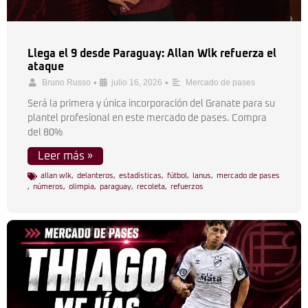
Llega el 9 desde Paraguay: Allan Wlk refuerza el
ataque
•
•
Bruno Russo
julio 16, 2026
Mercado de pases
Será la primera y única incorporación del Granate para su
plantel profesional en este mercado de pases. Compra
del 80%
Leer más »
allan wlk
,
delanteros
,
estadísticas
,
fútbol
,
lanus
,
mercado de pases
,
números
,
olimpia
,
paraguay
,
recoleta
,
refuerzos