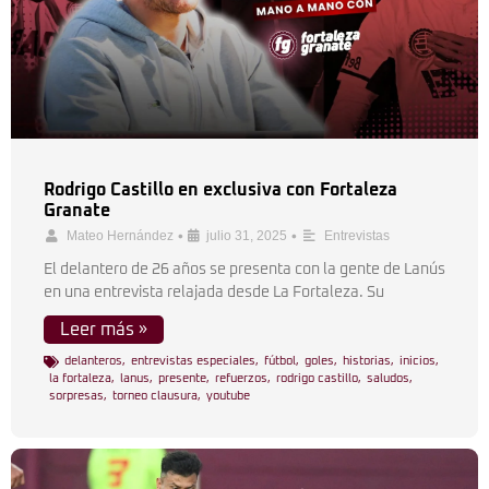
Rodrigo Castillo en exclusiva con Fortaleza
Granate
•
•
Mateo Hernández
julio 31, 2025
Entrevistas
El delantero de 26 años se presenta con la gente de Lanús
en una entrevista relajada desde La Fortaleza. Su
Leer más »
delanteros
,
entrevistas especiales
,
fútbol
,
goles
,
historias
,
inicios
,
la fortaleza
,
lanus
,
presente
,
refuerzos
,
rodrigo castillo
,
saludos
,
sorpresas
,
torneo clausura
,
youtube