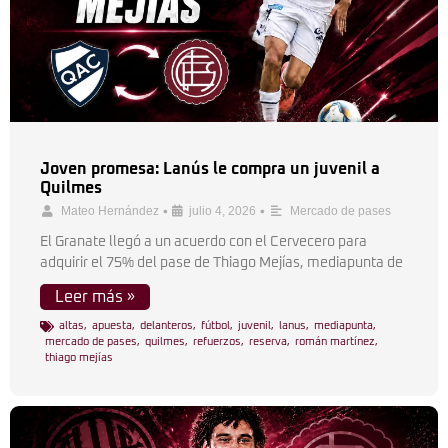
Joven promesa: Lanús le compra un juvenil a
Quilmes
•
•
Mateo Hernández
julio 4, 2026
Mercado de pases
El Granate llegó a un acuerdo con el Cervecero para
adquirir el 75% del pase de Thiago Mejías, mediapunta de
Leer más »
altas
,
apuesta
,
delanteros
,
fútbol
,
juvenil
,
lanus
,
mediapunta
,
mercado de pases
,
quilmes
,
refuerzos
,
reserva
,
román martínez
,
thiago mejías