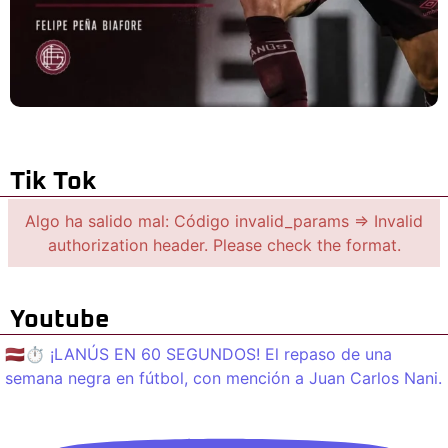
Tik Tok
Algo ha salido mal: Código invalid_params => Invalid
authorization header. Please check the format.
Youtube
🇱🇻⏱️ ¡LANÚS EN 60 SEGUNDOS! El repaso de una
semana negra en fútbol, con mención a Juan Carlos Nani.