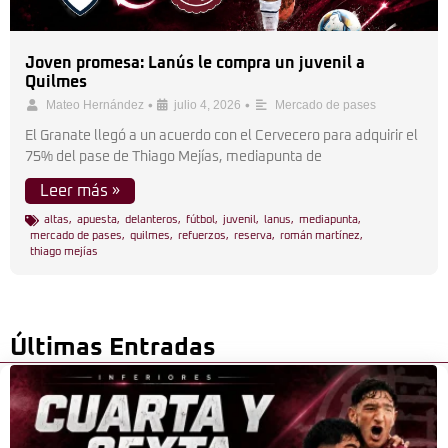
Joven promesa: Lanús le compra un juvenil a
Quilmes
•
•
Mateo Hernández
julio 4, 2026
Mercado de pases
El Granate llegó a un acuerdo con el Cervecero para adquirir el
75% del pase de Thiago Mejías, mediapunta de
Leer más »
altas
,
apuesta
,
delanteros
,
fútbol
,
juvenil
,
lanus
,
mediapunta
,
mercado de pases
,
quilmes
,
refuerzos
,
reserva
,
román martínez
,
thiago mejías
Últimas Entradas