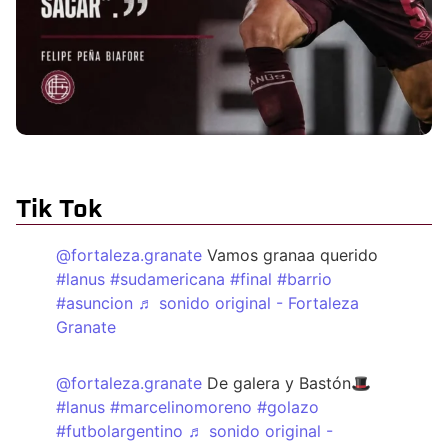
Tik Tok
@fortaleza.granate
Vamos granaa querido
#lanus
#sudamericana
#final
#barrio
#asuncion
♬ sonido original - Fortaleza
Granate
@fortaleza.granate
De galera y Bastón🎩
#lanus
#marcelinomoreno
#golazo
#futbolargentino
♬ sonido original -