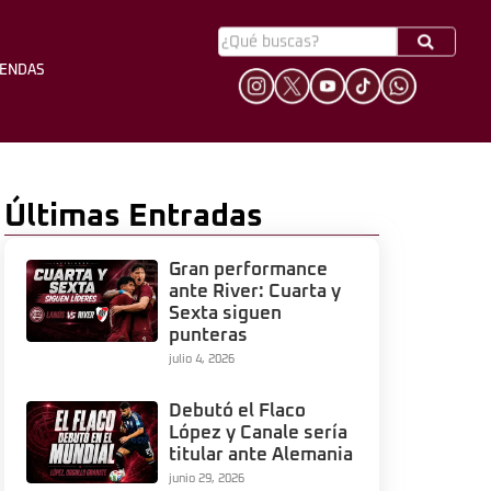
YENDAS
HINCHADA
LEYENDAS
Últimas Entradas
Gran performance
ante River: Cuarta y
Sexta siguen
punteras
julio 4, 2026
Debutó el Flaco
López y Canale sería
titular ante Alemania
junio 29, 2026