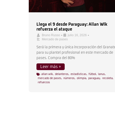
Llega el 9 desde Paraguay: Allan Wlk
refuerza el ataque
•
•
Bruno Russo
julio 16, 2026
Mercado de pases
Será la primera y única incorporación del Granat
para su plantel profesional en este mercado de
pases. Compra del 80%
Leer más »
allan wlk
,
delanteros
,
estadísticas
,
fútbol
,
lanus
,
mercado de pases
,
números
,
olimpia
,
paraguay
,
recoleta
,
refuerzos