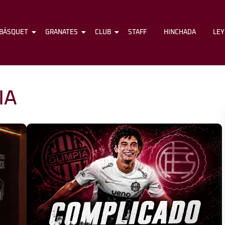
BÁSQUET
FÚTBOL
GRANATES
BÁSQUET
CLUB
GRANATES
STAFF
CLUB
HINCHADA
STAFF
LE
IA