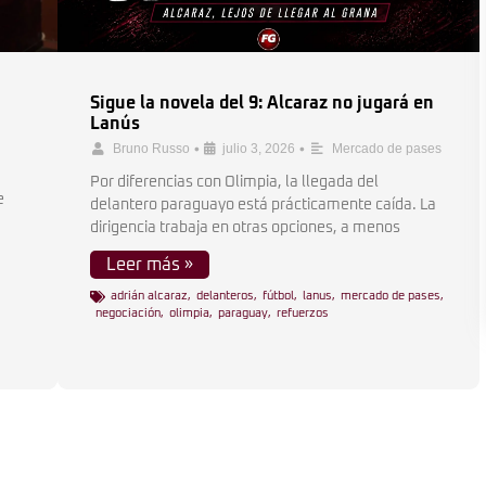
Sigue la novela del 9: Alcaraz no jugará en
Lanús
•
•
Bruno Russo
julio 3, 2026
Mercado de pases
Por diferencias con Olimpia, la llegada del
e
delantero paraguayo está prácticamente caída. La
dirigencia trabaja en otras opciones, a menos
Leer más »
adrián alcaraz
,
delanteros
,
fútbol
,
lanus
,
mercado de pases
,
negociación
,
olimpia
,
paraguay
,
refuerzos