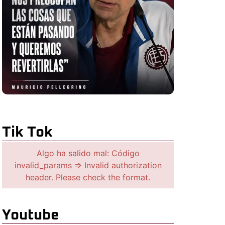
Tik Tok
Algo ha salido mal: Código
invalid_params => Invalid authorization
header. Please check the format.
Youtube