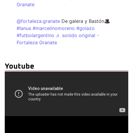
Granate
@fortaleza.granate
De galera y Bastón🎩
#lanus
#marcelinomoreno
#golazo
#futbolargentino
♬ sonido original -
Fortaleza Granate
Youtube