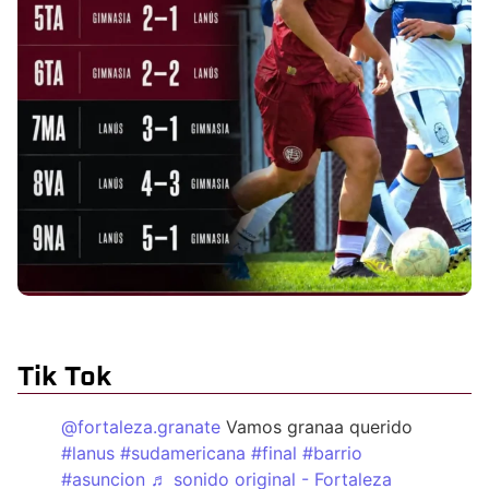
Tik Tok
@fortaleza.granate
Vamos granaa querido
#lanus
#sudamericana
#final
#barrio
#asuncion
♬ sonido original - Fortaleza