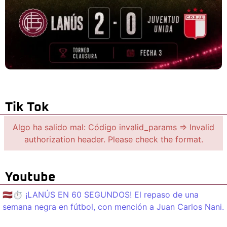
Tik Tok
Algo ha salido mal: Código invalid_params => Invalid
authorization header. Please check the format.
Youtube
🇱🇻⏱️ ¡LANÚS EN 60 SEGUNDOS! El repaso de una
semana negra en fútbol, con mención a Juan Carlos Nani.