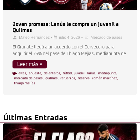
Joven promesa: Lanús le compra un juvenil a
Quilmes
•
•
Mateo Hernández
julio 4, 2026
Mercado de pases
El Granate llegó a un acuerdo con el Cervecero para
adquirir el 75% del pase de Thiago Mejías, mediapunta de
Leer más »
altas
,
apuesta
,
delanteros
,
fútbol
,
juvenil
,
lanus
,
mediapunta
,
mercado de pases
,
quilmes
,
refuerzos
,
reserva
,
román martínez
,
thiago mejías
Últimas Entradas