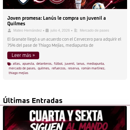
Joven promesa: Lanús le compra un juvenil a
Quilmes
•
•
Mateo Hernández
julio 4, 2026
Mercado de pases
El Granate llegó a un acuerdo con el Cervecero para adquirir el
75% del pase de Thiago Mejías, mediapunta de
Leer más »
altas
,
apuesta
,
delanteros
,
fútbol
,
juvenil
,
lanus
,
mediapunta
,
mercado de pases
,
quilmes
,
refuerzos
,
reserva
,
román martínez
,
thiago mejías
Últimas Entradas