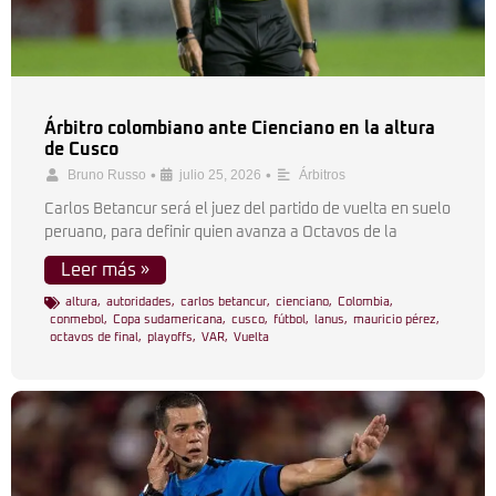
Árbitro colombiano ante Cienciano en la altura
de Cusco
•
•
Bruno Russo
julio 25, 2026
Árbitros
Carlos Betancur será el juez del partido de vuelta en suelo
peruano, para definir quien avanza a Octavos de la
Leer más »
altura
,
autoridades
,
carlos betancur
,
cienciano
,
Colombia
,
conmebol
,
Copa sudamericana
,
cusco
,
fútbol
,
lanus
,
mauricio pérez
,
octavos de final
,
playoffs
,
VAR
,
Vuelta