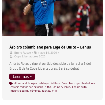
Árbitro colombiano para Liga de Quito – Lanús
•
•
Bruno Russo
mayo 14, 2026
Copa Libertadores 2026
Andrés Rojas dirige el partido decisivio de la fecha 5 del
Grupo G de la Copa Libertadores. Será su debut
Leer más »
altura
,
andrés rojas
,
arbitraje
,
árbitros
,
Colombia
,
copa libertadores
,
estadio rodrigo paz delgado
,
fútbol
,
grupo g
,
lanus
,
liga de quito
,
mauricio pérez
,
números
,
rachas
,
VAR