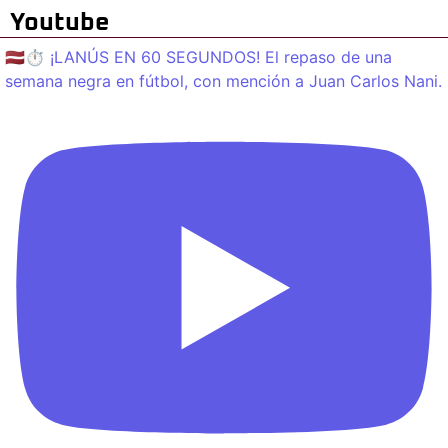
Youtube
🇱🇻⏱️ ¡LANÚS EN 60 SEGUNDOS! El repaso de una
semana negra en fútbol, con mención a Juan Carlos Nani.